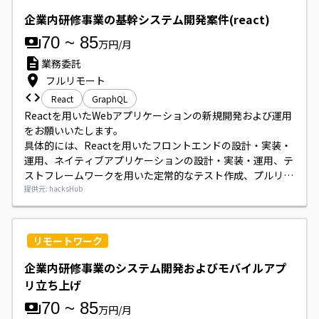
受講生のメンタルケア、メイン講師との情報共有による伴走
支援をお願いします。
企業内研修事業の基幹システム開発案件(react)
70
~
85
万円/月
業務委託
フルリモート
React
GraphQL
Reactを用いたWebアプリケーションの新規開発および運用
をお願いいたします。

具体的には、Reactを用いたフロントエンドの設計・実装・
運用、ネイティブアプリケーションの設計・実装・運用、テ
ストフレームワークを用いた定常的なテスト作成、プルリク
エストを用いたコードレビュー、ならびに言語問わずバック
提供元: hacksHub
エンド実装の対応をスクラムチームで行っていただきます。
リモートワーク
企業内研修事業のシステム開発およびモバイルアプ
リ立ち上げ
70
~
85
万円/月