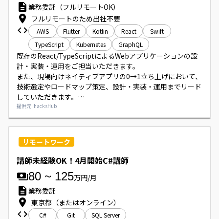
業務委託（フルリモートOK）
フルリモートのため出社不要
AWS
Flutter
Kotlin
React
Swift
TypeScript
Kubernetes
GraphQL
既存のReact/TypeScriptによるWebアプリケーションの設
計・実装・運用をご担当いただきます。

また、現場向けネイティブアプリの0→1立ち上げにおいて、
技術選定やロードマップ策定、設計・実装・運用までリード
していただきます。

PdMやデザイナー等と連携して要件定義（リファインメン
提供元: hacksHub
ト）に参加し、生成AI（Claude等）を活用した効率的なコー
ディング・設計・レビューを行っていただきます。
リモートワーク
講師未経験OK！4月開始C#講師
80
~
125
万円/月
業務委託
東京都（またはオンライン）
C#
Git
SQL Server