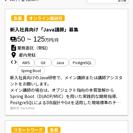
急募
オンライン面談可
新入社員向け「Java講師」募集
50
~
125
万円/月
業務委託（常駐）
都内常駐
AWS
Git
Java
PostgreSQL
Spring Boot
新入社員向けのJava研修で、メイン講師または講師アシスタ
ントをお願いします。

メイン講師の場合は、オブジェクト指向の本質理解から
Spring Boot（DI/AOP/MVC）を用いた実践的な開発指導、
PostgreSQLによるDB設計やGitを活用した現場標準のチー
ム開発指導、研修進捗管理や受講生のスキル評価、研修終了
提供元: hacksHub
報告書の作成を行っていただきます。

アシスタントの場合は、実行時例外や環境構築エラーに対す
る個別トラブルシューティング、課題へのフィードバックや
リモートワーク
急募