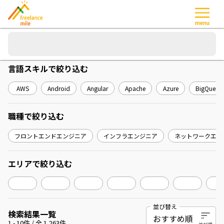
言語スキル
で絞り込む
AWS
Android
Angular
Apache
Azure
BigQuery
職種
で絞り込む
フロントエンドエンジニア
インフラエンジニア
ネットワークエン
エリア
で絞り込む
並び替え
検索結果一覧
1
-
10
件 / 全
1,263
件