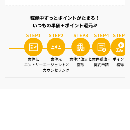
稼働中ずっとポイントがたまる！
いつもの単価＋ポイント還元🎉
STEP
1
STEP
2
STEP
3
STEP
4
STEP
5
案件に
案件元
案件発注元と
案件受注・
ポイント
エントリー
エージェントと
面談
契約申請
獲得
カウンセリング