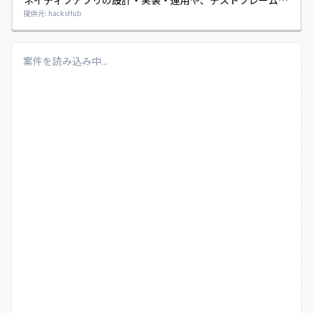
ネイティブアプリの設計・実装・運用や、テストフレームワ
ークを用いた定常的なテスト作成、プルリクエストを用いた
提供元: hacksHub
コードレビュー、バックエンド実装のご経験を活かしてご対
応ください。
案件を読み込み中...