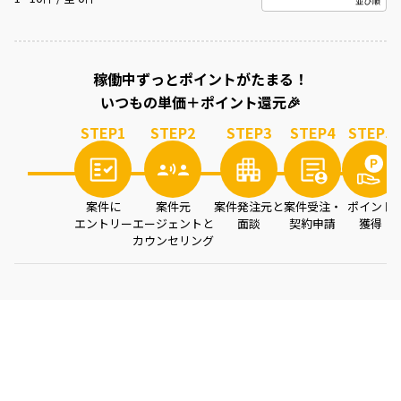
案件を読み込み中...
稼働中ずっとポイントがたまる！
いつもの単価＋ポイント還元🎉
STEP
1
STEP
2
STEP
3
STEP
4
STEP
5
案件に
案件元
案件発注元と
案件受注・
ポイント
エントリー
エージェントと
面談
契約申請
獲得
カウンセリング