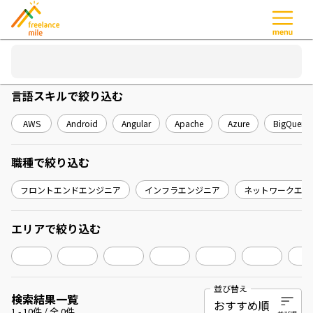
言語スキル
で絞り込む
AWS
Android
Angular
Apache
Azure
BigQuery
職種
で絞り込む
フロントエンドエンジニア
インフラエンジニア
ネットワークエン
エリア
で絞り込む
並び替え
検索結果一覧
1
-
10
件 / 全
0
件