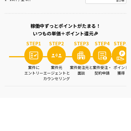
案件を読み込み中...
稼働中ずっとポイントがたまる！
いつもの単価＋ポイント還元🎉
STEP
1
STEP
2
STEP
3
STEP
4
STEP
5
案件に
案件元
案件発注元と
案件受注・
ポイント
エントリー
エージェントと
面談
契約申請
獲得
カウンセリング