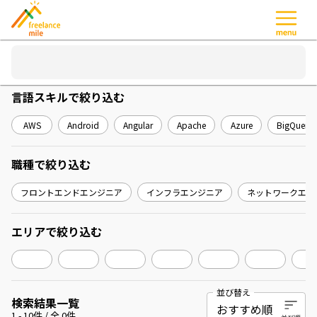
言語スキル
で絞り込む
AWS
Android
Angular
Apache
Azure
BigQuery
職種
で絞り込む
フロントエンドエンジニア
インフラエンジニア
ネットワークエン
エリア
で絞り込む
並び替え
検索結果一覧
1
-
10
件 / 全
0
件