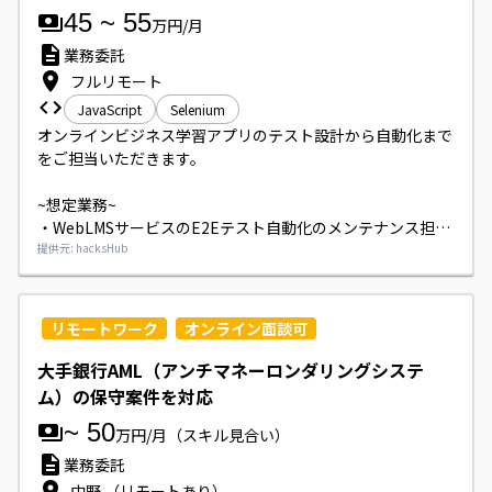
45
~
55
万円/月
業務委託
フルリモート
JavaScript
Selenium
オンラインビジネス学習アプリのテスト設計から自動化まで
をご担当いただきます。

~想定業務~

・WebLMSサービスのE2Eテスト自動化のメンテナンス担当
（ツールはMagicPod）
提供元: hacksHub
リモートワーク
オンライン面談可
大手銀行AML（アンチマネーロンダリングシステ
ム）の保守案件を対応
~
50
万円/月
（スキル見合い）
業務委託
中野 （リモートあり）