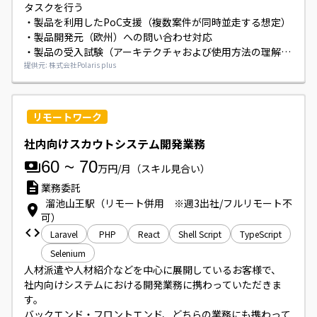
タスクを行う

・製品を利用したPoC支援（複数案件が同時並走する想定）

・製品開発元（欧州）への問い合わせ対応

・製品の受入試験（アーキテクチャおよび使用方法の理解を
含む）

提供元: 株式会社Polaris plus
・トレーニングコンテンツ、マニュアルのローカライズ対応

・営業コンテンツの整備

・競合製品との比較・優位性検討支援

リモートワーク
※ 製品はお客様が欧州のグループ会社に委託し開発してい
社内向けスカウトシステム開発業務
60
~
70
万円/月
（スキル見合い）
業務委託
溜池山王駅（リモート併用 ※週3出社/フルリモート不
可）
Laravel
PHP
React
Shell Script
TypeScript
Selenium
人材派遣や人材紹介などを中心に展開しているお客様で、

社内向けシステムにおける開発業務に携わっていただきま
す。

バックエンド・フロントエンド、どちらの業務にも携わって