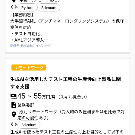
Python
Selenium
【業務内容】

大手銀行AML（アンチマネーロンダリングシステム）の保守
案件を対応

・テスト自動化

・AMLアジア導入

・基盤EOS対応
提供元: 株式会社アイグルーヴ
リモートワーク
生成AIを活用したテスト工程の生産性向上製品に関
する支援
45
~
55
万円/月
（スキル見合い）
業務委託
原則リモートワーク（受入時のみ豊洲または恵比寿で対
応の可能性あり）
Selenium
生成AIを使ったテスト工程の生産性向上を目的として以下の