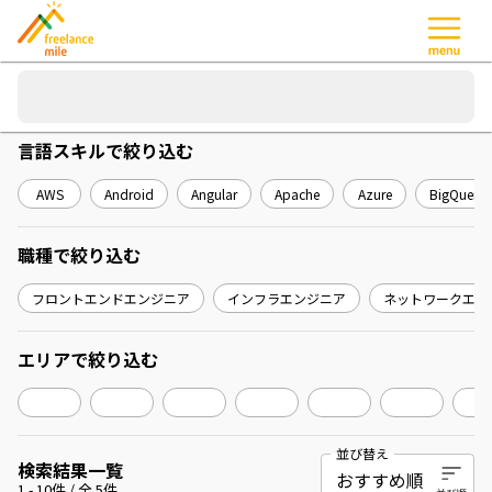
言語スキル
で絞り込む
AWS
Android
Angular
Apache
Azure
BigQuery
職種
で絞り込む
フロントエンドエンジニア
インフラエンジニア
ネットワークエン
エリア
で絞り込む
並び替え
検索結果一覧
1
-
10
件 / 全
5
件