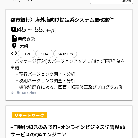
都市銀行〉海外店向け勘定系システム更改案件
45
~
55
万円/月
業務委託
大崎
Java
VBA
Selenium
　パッケージ(T24)のバージョンアップに向けて下記作業を
実施

　・現行バージョンの調査・分析

　・次期バージョンの調査・分析

　・機能統廃合による、画面・帳票修正及びプログラム修正

　　(言語：InfoBasic及びJava)

提供元: hacksHub
　・各フェーズにおけるテスト実施

　・テスト用ツール改修

　　(Selenium、言語：Java、VBA)
リモートワーク
~自動化知見のみで可~オンラインビジネス学習Web
サービスのQAエンジニア