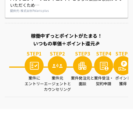
いただくため

幅広く経験を付けられるかと思います。

提供元: 株式会社Polaris plus
お客様プロパーとパートナーの垣根もなく、雰囲気も良い現
場です。

システム設計以降を任せられる人材を募集しております。

案件を読み込み中...
稼働中ずっとポイントがたまる！
設計から一人称で自走できる、SEクラス以上の方を探して
います。

いつもの単価＋ポイント還元🎉
（同お客様内で類似PJがあるため、適正次第ではそちらにア
STEP
1
STEP
2
STEP
3
STEP
4
STEP
5
サインの可能性もございます）
案件に
案件元
案件発注元と
案件受注・
ポイント
エントリー
エージェントと
面談
契約申請
獲得
カウンセリング