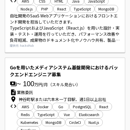
AWS
CSS
HTML
Java
JavaScript
Node.js
PHP
React
TypeScript
MongoDB
自社開発のSaaS Webアプリケーションにおけるフロントエ
ンド開発を担当していただきます。

TypeScriptおよびJavaScript（React.js）を用いた設計・実
装・テスト・運用を行っていただき、パフォーマンス改善や
負荷軽減、成果物のドキュメント化やノウハウ共有、製品間
連携の推進、新技術（生成AIを含む）の導入提案などにも携
提供元: hacksHub
わっていただきます。

開発・設計・テスト・ドキュメント業務をバランスよくお願
いするポジションです。
Goを用いたメディアシステム基盤開発におけるバッ
クエンドエンジニア募集
~
100
万円/月
（スキル見合い）
業務委託
神谷町駅または六本木一丁目駅、週1日以上出社
AWS
Docker
Go
PostgreSQL
React
Redis
TypeScript
Vue
Elasticsearch
Kubernetes
MongoDB
CircleCI
Nuxt.js