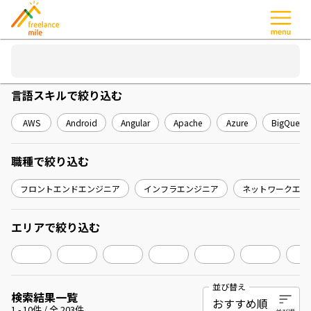
言語スキル
で絞り込む
AWS
Android
Angular
Apache
Azure
BigQuery
職種
で絞り込む
フロントエンドエンジニア
インフラエンジニア
ネットワークエン
エリア
で絞り込む
並び替え
検索結果一覧
1
-
10
件 / 全
203
件