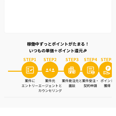
稼働中ずっとポイントがたまる！
いつもの単価＋ポイント還元🎉
STEP
1
STEP
2
STEP
3
STEP
4
STEP
5
案件に
案件元
案件発注元と
案件受注・
ポイント
エントリー
エージェントと
面談
契約申請
獲得
カウンセリング