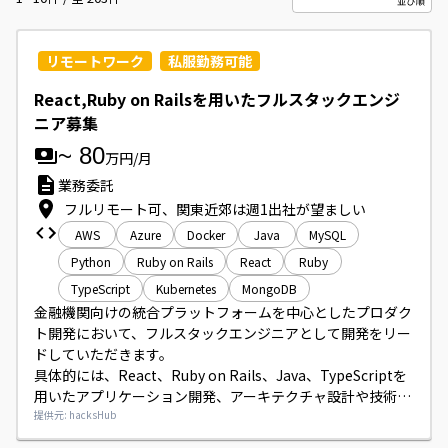
リモートワーク
私服勤務可能
React,Ruby on Railsを用いたフルスタックエンジ
ニア募集
~
80
万円/月
業務委託
フルリモート可、関東近郊は週1出社が望ましい
AWS
Azure
Docker
Java
MySQL
Python
Ruby on Rails
React
Ruby
TypeScript
Kubernetes
MongoDB
金融機関向けの統合プラットフォームを中心としたプロダク
ト開発において、フルスタックエンジニアとして開発をリー
ドしていただきます。

具体的には、React、Ruby on Rails、Java、TypeScriptを
用いたアプリケーション開発、アーキテクチャ設計や技術選
定、クラウド環境の構築・運用、DevOpsやCI/CDの実践、
提供元: hacksHub
技術的課題の解決やパフォーマンスチューニングなどを担当