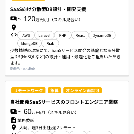
SaaS向け分散型DB設計・開発支援
~
120
万円/月
（スキル見合い）
AWS
Laravel
PHP
React
DynamoDB
MongoDB
Riak
少数精鋭の現場にて、SaaSサービス開発の基盤となる分散
型DB(NoSQLなど)の設計・運用・最適化をご担当いただき
ます。
提供元: hacksHub
リモートワーク
急募
オンライン面談可
自社開発SaaSサービスのフロントエンジニア業務
~
60
万円/月
（スキル見合い）
業務委託
大崎、週3日出社/週2リモート