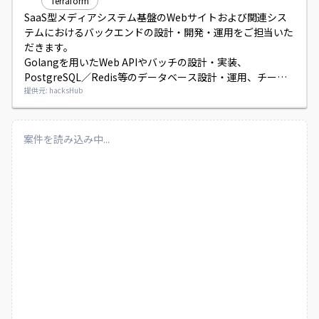
Terraform
SaaS型メディアシステム基盤のWebサイトおよび関連シス
テムにおけるバックエンドの設計・開発・運用をご担当いた
だきます。

Golangを用いたWeb APIやバッチの設計・実装、
PostgreSQL／Redis等のデータベース設計・運用、チーム
メンバーとの連携やコードレビュー、ベストプラクティスの
提供元: hacksHub
推進などを行っていただきます。

スキルに応じてテックリードをお任せする可能性がありま
す。
案件を読み込み中...