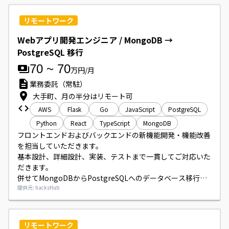
していただきます。
リモートワーク
Webアプリ開発エンジニア / MongoDB →
PostgreSQL 移行
70
~
70
万円/月
業務委託（常駐）
大手町、月の半分はリモート可
AWS
Flask
Go
JavaScript
PostgreSQL
Python
React
TypeScript
MongoDB
フロントエンドおよびバックエンドの新機能開発・機能改善
を担当していただきます。

基本設計、詳細設計、実装、テストまで一貫してご対応いた
だきます。

併せてMongoDBからPostgreSQLへのデータベース移行に
関する事前検証、設計、実装、テストも行っていただきま
提供元: hacksHub
す。
リモートワーク