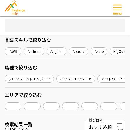
言語スキル
で絞り込む
AWS
Android
Angular
Apache
Azure
BigQuery
職種
で絞り込む
フロントエンドエンジニア
インフラエンジニア
ネットワークエン
エリア
で絞り込む
並び替え
検索結果一覧
1
-
10
件 / 全
0
件