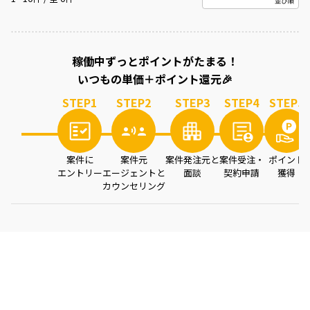
案件を読み込み中...
稼働中ずっとポイントがたまる！
いつもの単価＋ポイント還元🎉
STEP
1
STEP
2
STEP
3
STEP
4
STEP
5
案件に
案件元
案件発注元と
案件受注・
ポイント
エントリー
エージェントと
面談
契約申請
獲得
カウンセリング