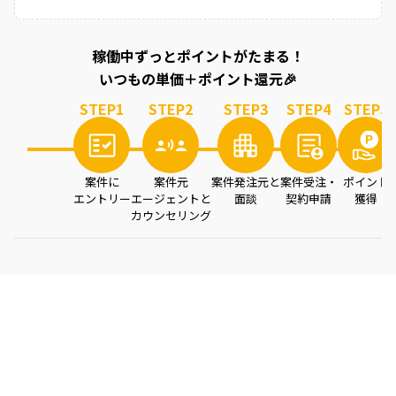
稼働中ずっとポイントがたまる！
いつもの単価＋ポイント還元🎉
STEP
1
STEP
2
STEP
3
STEP
4
STEP
5
案件に
案件元
案件発注元と
案件受注・
ポイント
エントリー
エージェントと
面談
契約申請
獲得
カウンセリング