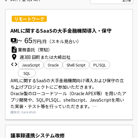
リモートワーク
AMLに関するSaaSの大手金融機関導入・保守
~
65
万円/月
（スキル見合い）
業務委託（常駐）
週3回 田町または大崎出社
JavaScript
Oracle
Shell Script
PL/SQL
SQL
AMLに関するSaaSの大手金融機関向け導入および保守の立
ち上げプロジェクトにご参加いただきます。

Oracle製のローコードツール（Oracle APEX等）を用いたア
プリ開発や、SQL/PLSQL、shellscript、JavaScriptを用い
た実装・テスト等を行っていただきます。

Slack等のチャットツールを利用してチームとコミュニケー
提供元: hacksHub
ションを取っていただきます。

勤務はリモート併用で、週3回程度オフィス出社（田町また
は大崎）が発生します。

議事録連携システム改修