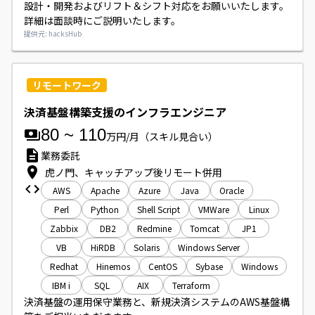
設計・開発およびリフト＆シフト対応をお願いいたします。

詳細は面談時にご説明いたします。
提供元: hacksHub
リモートワーク
決済基盤構築支援のインフラエンジニア
80
~
110
万円/月
（スキル見合い）
業務委託
虎ノ門、キャッチアップ後リモート併用
AWS
Apache
Azure
Java
Oracle
Perl
Python
Shell Script
VMWare
Linux
Zabbix
DB2
Redmine
Tomcat
JP1
VB
HiRDB
Solaris
Windows Server
Redhat
Hinemos
CentOS
Sybase
Windows
IBM i
SQL
AIX
Terraform
決済基盤の運用保守業務と、新規決済システムのAWS基盤構