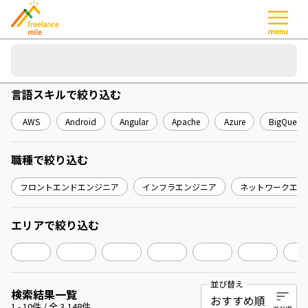
言語スキル
で絞り込む
AWS
Android
Angular
Apache
Azure
BigQuery
職種
で絞り込む
フロントエンドエンジニア
インフラエンジニア
ネットワークエン
エリア
で絞り込む
並び替え
検索結果一覧
1
-
10
件 / 全
3,148
件