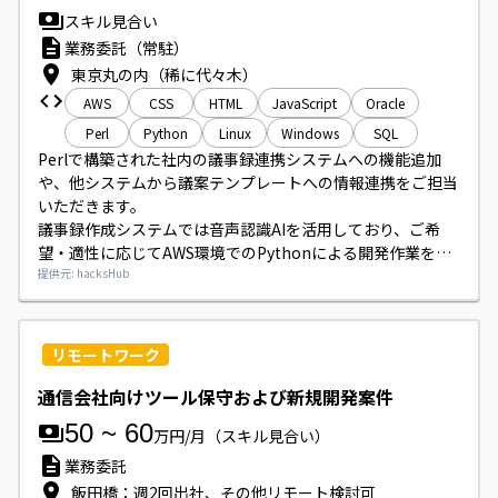
開始時期は5月または6月を想定しております。
スキル見合い
業務委託（常駐）
東京丸の内（稀に代々木）
AWS
CSS
HTML
JavaScript
Oracle
Perl
Python
Linux
Windows
SQL
Perlで構築された社内の議事録連携システムへの機能追加
や、他システムから議案テンプレートへの情報連携をご担当
いただきます。

議事録作成システムでは音声認識AIを活用しており、ご希
望・適性に応じてAWS環境でのPythonによる開発作業をお
願いする可能性がございます。

提供元: hacksHub
開発環境はRed Hat Enterprise Linux 8、Oracle 19c、開発
用PCはWindows11です。
リモートワーク
通信会社向けツール保守および新規開発案件
50
~
60
万円/月
（スキル見合い）
業務委託
飯田橋：週2回出社、その他リモート検討可