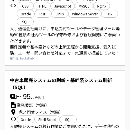
CSS
HTML
JavaScript
MySQL
Nginx
Oracle
PHP
Linux
Windows Server
IIS
SQL
大手通信会社向けに、申込受付ツールやデータ管理ツール等
約50種類の社内ツールの保守改修および新規開発にご参画い
ただきます。

要件定義や基本設計などの上流工程から開発支援、受入試
験、ユーザー問い合わせ対応まで一気通貫で担当していただ
くポジションです。

提供元: hacksHub
開発環境はWindows Server(IIS)、Linux(OCI/Nginx)、
Oracle、MySQL、PHP（独自フレームワーク含む）、
HTML/CSS/JavaScript、SQL、Windowsバッチ、シェルス
中古車競売システムの刷新・基幹系システム刷新
クリプト、HULFT等です。
（SQL）
~
95
万円/月
業務委託（常駐）
虎ノ門オフィス（常駐）
Oracle
Shell Script
SQL
大規模システムの移行作業にご参画いただき、データ移行の