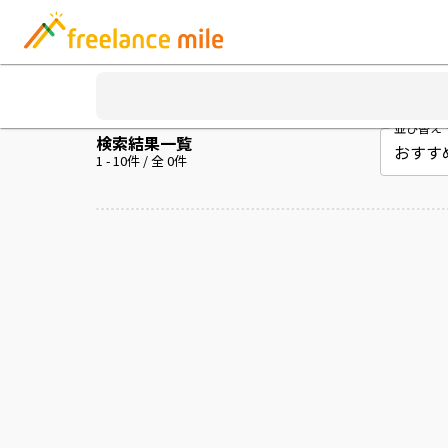
並び替え
検索結果一覧
1
-
10
件 / 全
0
件
案件を読み込み中...