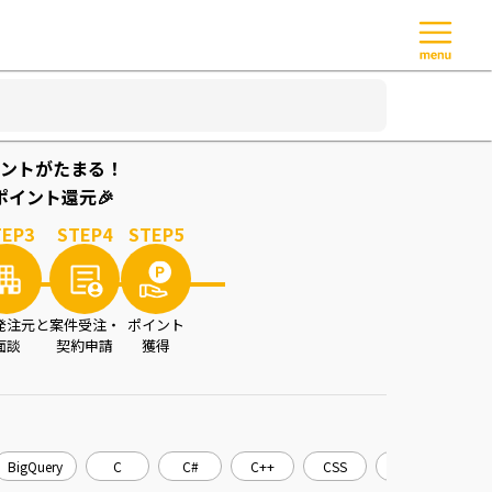
ントがたまる！
イント還元🎉
TEP
3
STEP
4
STEP
5
発注元と
案件受注・
ポイント
面談
契約申請
獲得
BigQuery
C
C#
C++
CSS
CakePHP
C