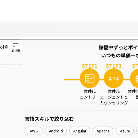
稼働中ずっとポイ
いつもの単価＋ポ
STEP
1
STEP
2
S
案件に
案件元
案件
エントリー
エージェントと
カウンセリング
言語スキル
で絞り込む
AWS
Android
Angular
Apache
Azure