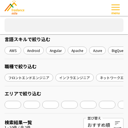
言語スキル
で絞り込む
AWS
Android
Angular
Apache
Azure
BigQuery
職種
で絞り込む
フロントエンドエンジニア
インフラエンジニア
ネットワークエン
エリア
で絞り込む
並び替え
検索結果一覧
1
-
10
件 / 全
2
件