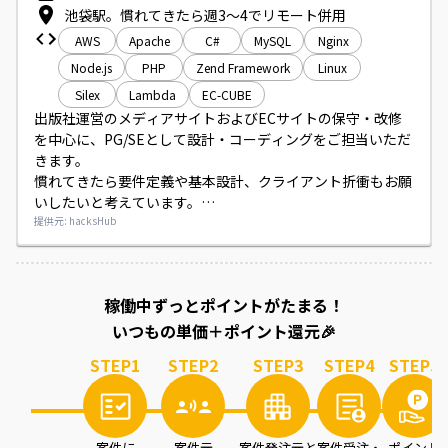
池袋駅。慣れてきたら週3〜4でリモート併用
AWS
Apache
C#
MySQL
Nginx
Node.js
PHP
Zend Framework
Linux
Silex
Lambda
EC-CUBE
出版社運営のメディアサイトおよびECサイトの保守・改修
を中心に、PG/SEとして設計・コーディングをご担当いただ
きます。

慣れてきたら要件定義や基本設計、クライアント折衝もお願
いしたいと考えています。

使用技術はPHP（Zend／EC-CUBE等）、MySQL、Nginx／
提供元: hacksHub
Apacheなどです。
案件を読み込み中...
稼働中ずっとポイントがたまる！
いつもの単価＋ポイント還元🎉
STEP
1
STEP
2
STEP
3
STEP
4
STEP
5
案件に
案件元
案件発注元と
案件受注・
ポイント