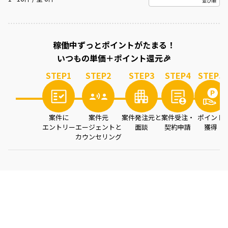
案件を読み込み中...
稼働中ずっとポイントがたまる！
いつもの単価＋ポイント還元🎉
STEP
1
STEP
2
STEP
3
STEP
4
STEP
5
案件に
案件元
案件発注元と
案件受注・
ポイント
エントリー
エージェントと
面談
契約申請
獲得
カウンセリング