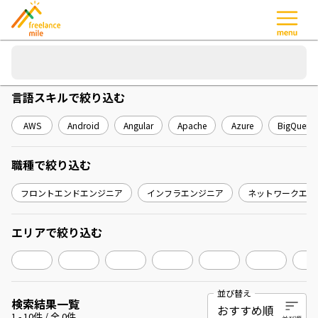
言語スキル
で絞り込む
AWS
Android
Angular
Apache
Azure
BigQuery
職種
で絞り込む
フロントエンドエンジニア
インフラエンジニア
ネットワークエン
エリア
で絞り込む
並び替え
検索結果一覧
1
-
10
件 / 全
0
件