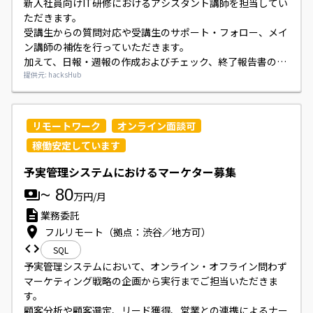
新入社員向けIT研修におけるアシスタント講師を担当してい
ただきます。

受講生からの質問対応や受講生のサポート・フォロー、メイ
ン講師の補佐を行っていただきます。

加えて、日報・週報の作成およびチェック、終了報告書の作
成などの事務的業務もご対応いただきます。

提供元: hacksHub
講義の担当範囲は面談後に決定いたします。
リモートワーク
オンライン面談可
稼働安定しています
予実管理システムにおけるマーケター募集
~
80
万円/月
業務委託
フルリモート（拠点：渋谷／地方可）
SQL
予実管理システムにおいて、オンライン・オフライン問わず
マーケティング戦略の企画から実行までご担当いただきま
す。

顧客分析や顧客選定、リード獲得、営業との連携によるナー