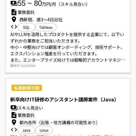
55
~
80
万円/月
（スキル見合い）
業務委託
西新宿、週3〜4日出社
SQL
Tableau
AIやLLMを活用したプロダクトを提供する企業にて、以下い
ずれかの業務をご担当いただきます。

中小・中堅向けでは顧客オンボーディング、技術サポート、
エクスパンション推進を行っていただきます。

また、エンタープライズ向けでは戦略的アカウントマネジメ
ント、プロジェクトマネジメント、ステークホルダーマネジ
提供元: hacksHub
メント、エクスパンション推進をご担当いただきます。

いずれの場合も、セールス・プロダクト・エンジニアチーム
との連携、顧客対応の議事録作成・社内共有、活動報告や進
私服勤務可能
捗管理を行っていただきます。
新卒向けIT研修のアシスタント講師案件（Java）
スキル見合い
業務委託
都内各所（出張・地方講義の可能性あり）
Java
Linux