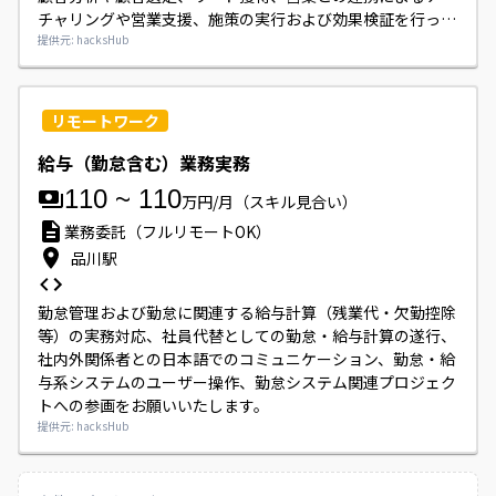
チャリングや営業支援、施策の実行および効果検証を行って
いただきます。

提供元: hacksHub
アクセス解析ツールやSQL・BIツール等を用いた数値分析に
基づく戦略立案や、チーム間のプロジェクト連携、全体予算
の策定・管理もお願いいたします。
リモートワーク
給与（勤怠含む）業務実務
110
~
110
万円/月
（スキル見合い）
業務委託（フルリモートOK）
品川駅
勤怠管理および勤怠に関連する給与計算（残業代・欠勤控除
等）の実務対応、社員代替としての勤怠・給与計算の遂行、
社内外関係者との日本語でのコミュニケーション、勤怠・給
与系システムのユーザー操作、勤怠システム関連プロジェク
トへの参画をお願いいたします。
提供元: hacksHub