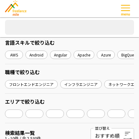
言語スキル
で絞り込む
AWS
Android
Angular
Apache
Azure
BigQuery
職種
で絞り込む
フロントエンドエンジニア
インフラエンジニア
ネットワークエン
エリア
で絞り込む
並び替え
検索結果一覧
1
-
10
件 / 全
2,530
件