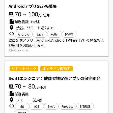
AndroidアプリSE/PG募集
70
~
100
万円/月
業務委託（常駐）
渋谷、リモート週2まで
Android
Java
Kotlin
MVVM
動画配信アプリ（Android/Android TV/Fire TV）の開発およ
び運用をお願いします。
提供元: hacksHub
リモートワーク
オンライン面談可
Swiftエンジニア：健康習慣促進アプリの保守開発
70
~
80
万円/月
業務委託
リモート（在宅）
Git
iOS
Swift
Firebase
BITRISE