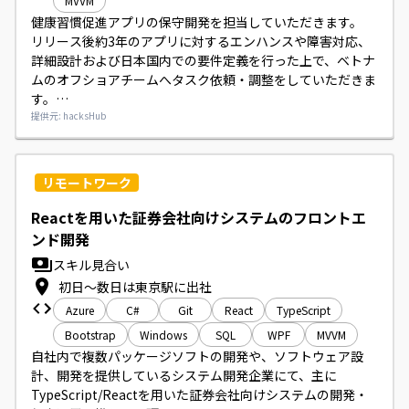
MVVM
健康習慣促進アプリの保守開発を担当していただきます。

リリース後約3年のアプリに対するエンハンスや障害対応、
詳細設計および日本国内での要件定義を行った上で、ベトナ
ムのオフショアチームへタスク依頼・調整をしていただきま
す。

開発はiOS（Swift）で、REST APIの利用やMVVMアーキテク
提供元: hacksHub
チャを想定しております。
リモートワーク
Reactを用いた証券会社向けシステムのフロントエ
ンド開発
スキル見合い
初日～数日は東京駅に出社
Azure
C#
Git
React
TypeScript
Bootstrap
Windows
SQL
WPF
MVVM
自社内で複数パッケージソフトの開発や、ソフトウェア設
計、開発を提供しているシステム開発企業にて、主に
TypeScript/Reactを用いた証券会社向けシステムの開発・