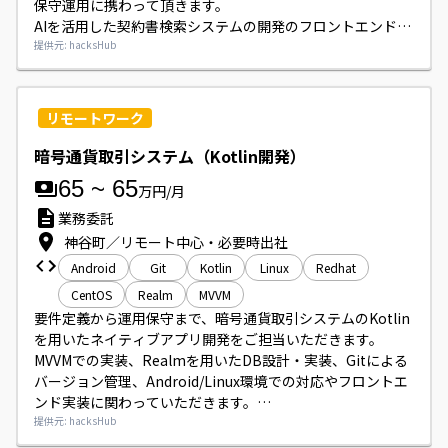
保守運用に携わって頂きます。

AIを活用した契約書検索システムの開発のフロントエンド開
発をお願いします。
提供元: hacksHub
リモートワーク
暗号通貨取引システム（Kotlin開発）
65
~
65
万円/月
業務委託
神谷町／リモート中心・必要時出社
Android
Git
Kotlin
Linux
Redhat
CentOS
Realm
MVVM
要件定義から運用保守まで、暗号通貨取引システムのKotlin
を用いたネイティブアプリ開発をご担当いただきます。

MVVMでの実装、Realmを用いたDB設計・実装、Gitによる
バージョン管理、Android/Linux環境での対応やフロントエ
ンド実装に関わっていただきます。

リモートワーク中心ですが、必要に応じて出社いただく場合
提供元: hacksHub
があります。