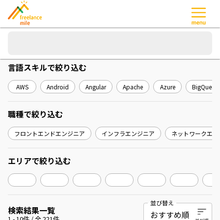
言語スキル
で絞り込む
AWS
Android
Angular
Apache
Azure
BigQuery
職種
で絞り込む
フロントエンドエンジニア
インフラエンジニア
ネットワークエン
エリア
で絞り込む
並び替え
検索結果一覧
1
-
10
件 / 全
221
件