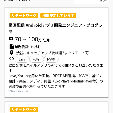
リモートワーク
稼働安定しています
動画配信 Androidアプリ開発エンジニア・プログラ
マ
70
~
100
万円/月
業務委託（常駐）
渋谷、キャッチアップ後は週2までリモート可
Java
Kotlin
MVVM
動画配信モバイルアプリのAndroid開発をご担当いただきま
す。

Java/Kotlinを用いた実装、REST API連携、MVVMに基づく
設計・実装、メディア再生（ExoPlayer/MediaPlayer等）の
実装や最適化を行っていただきます。
提供元: hacksHub
リモートワーク