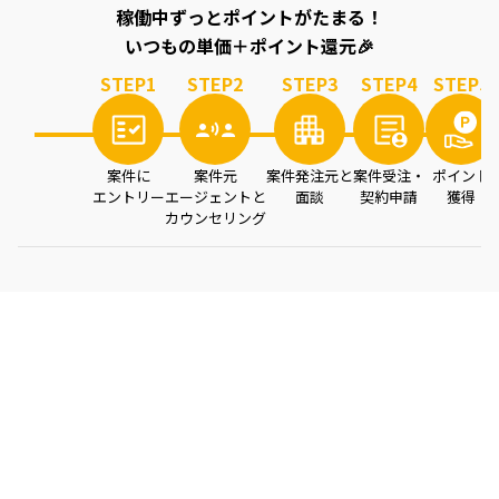
稼働中ずっとポイントがたまる！
いつもの単価＋ポイント還元🎉
STEP
1
STEP
2
STEP
3
STEP
4
STEP
5
案件に
案件元
案件発注元と
案件受注・
ポイント
エントリー
エージェントと
面談
契約申請
獲得
カウンセリング