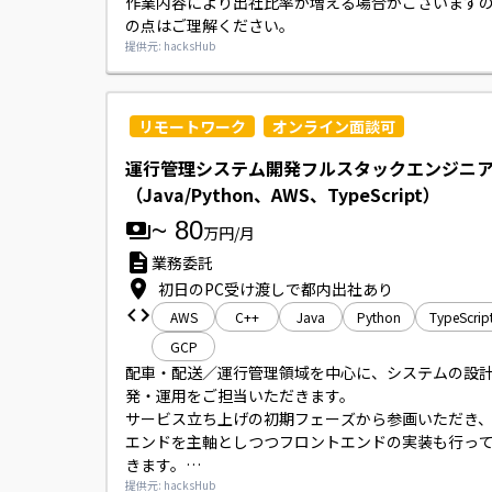
作業内容により出社比率が増える場合がございます
の点はご理解ください。
提供元: hacksHub
リモートワーク
オンライン面談可
運行管理システム開発フルスタックエンジニ
（Java/Python、AWS、TypeScript）
~
80
万円/月
業務委託
初日のPC受け渡しで都内出社あり
AWS
C++
Java
Python
TypeScrip
GCP
配車・配送／運行管理領域を中心に、システムの設
発・運用をご担当いただきます。

サービス立ち上げの初期フェーズから参画いただき
エンドを主軸としつつフロントエンドの実装も行っ
きます。

車両／車載データを扱うアプリケーション実装、マ
提供元: hacksHub