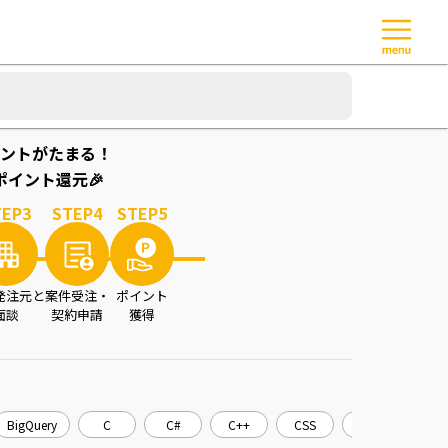
ントがたまる！
イント還元🎉
TEP
3
STEP
4
STEP
5
発注元と
案件受注・
ポイント
面談
契約申請
獲得
BigQuery
C
C#
C++
CSS
CakePHP
C