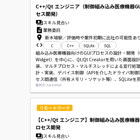
C++/Qt エンジニア（制御組み込み医療機器G
セス開発）
スキル見合い
業務委託
新木場駅／評価時や案件初期に出社の可能性あ
C
C++
SQLite
SQL
組み込み医療機器向けのGUIプロセスの設計・開発（C++
Widget）を中心に、Qt/Qt Creatorを用いた画面設
装、マルチプロセス・マルチスレッドによる並行処
計・実装、デバイス制御（APIを介したドライバ制御
セス間通信（共有メモリ・ソケット等）、SQLiteを
ータベース設計・実装、並びに基本設計から結合テ
提供元: hacksHub
の工程をご担当いただきます。
リモートワーク
【C++/Qt エンジニア】制御組み込み医療機器
ロセス開発
スキル見合い