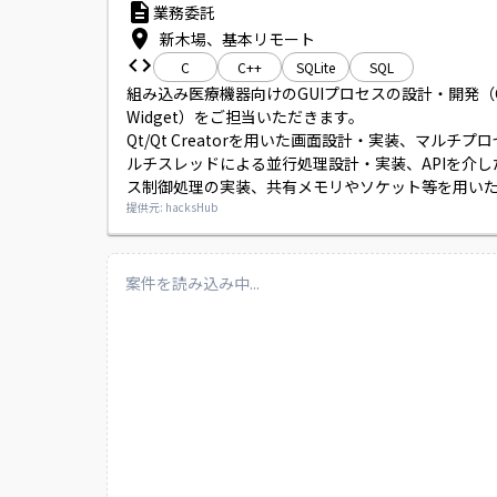
業務委託
新木場、基本リモート
C
C++
SQLite
SQL
組み込み医療機器向けのGUIプロセスの設計・開発（C++
Widget）をご担当いただきます。

Qt/Qt Creatorを用いた画面設計・実装、マルチプ
ルチスレッドによる並行処理設計・実装、APIを介し
ス制御処理の実装、共有メモリやソケット等を用い
ス間通信の設計・実装、SQLiteを用いたデータベー
提供元: hacksHub
実装、並びに基本設計から結合テストまでの工程（
テスト仕様書作成含む）をお願いします。
案件を読み込み中...