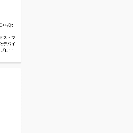
/Qt 
ロセス・マ
たデバイ
たプロセ
ス設計・
設計書・