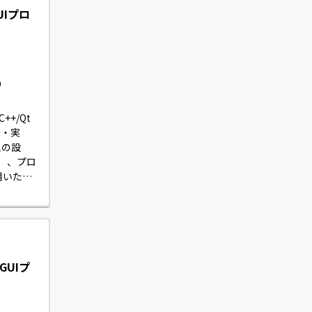
UIプロ
り
/Qt 
計・実
理の設
）、プロ
用いたデ
ストまで
GUIプ