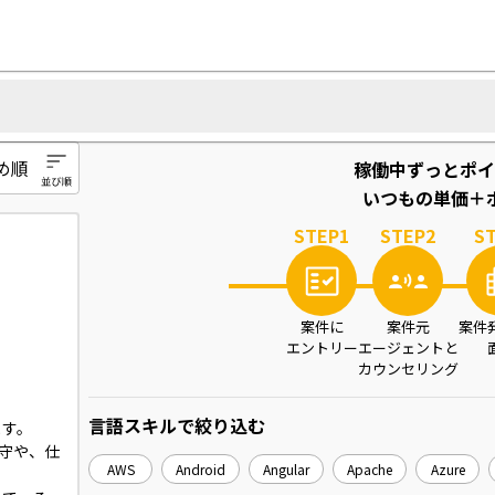
稼働中ずっとポイ
いつもの単価＋ポ
STEP
1
STEP
2
S
案件に
案件元
案件
エントリー
エージェントと
カウンセリング
言語スキル
で絞り込む
す。

保守や、仕
AWS
Android
Angular
Apache
Azure