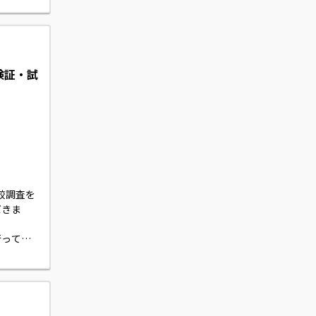
連携した
等）の選
検証・試
の比較調査を
だきま
行ってい
ます（最終