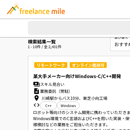
並び替え
検索結果一覧
1
-
10
件 / 全
2,431
件
リモートワーク
オンライン面談可
某大手メーカー向けWindows-C/C++開発
スキル見合い
業務委託（常駐）
川崎駅からバス10分、東芝小向工場
C++
Windows
ロボット等向けのシステム開発に携わっていただきま
Windows環境でのC言語およびC++を用いた実装・
様検討などの業務をご担当いただきます。
