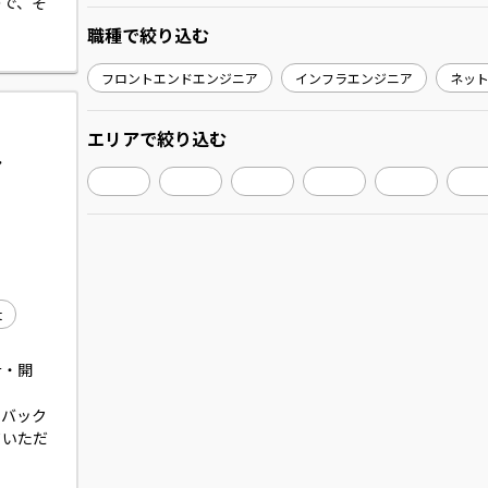
ので、そ
職種
で絞り込む
フロントエンドエンジニア
インフラエンジニア
ネッ
エリア
で絞り込む
ア
t
計・開
、バック
ていただ
イクロサ