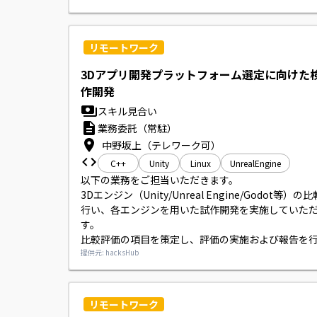
ービス前提のサービス設計、SREやアーキテクトと
品質・運用性改善に携わっていただきます。

クラウド（AWSまたはGCP）やコンテナ基盤（EKS
リモートワーク
定・構築にも参画いただきます。
3Dアプリ開発プラットフォーム選定に向けた
作開発
スキル見合い
業務委託（常駐）
中野坂上（テレワーク可）
C++
Unity
Linux
UnrealEngine
以下の業務をご担当いただきます。

3Dエンジン（Unity/Unreal Engine/Godot等）
行い、各エンジンを用いた試作開発を実施していた
す。

比較評価の項目を策定し、評価の実施および報告を
ただきます。

提供元: hacksHub
開発対象OSはLinux、開発言語はC++を想定してい
仕様は未定です）。
リモートワーク