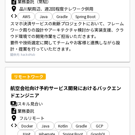
業務委託（常駐）
品川駅周辺、週2回程度テレワーク併用
AWS
Java
Gradle
Spring Boot
スマホ決済サービスの刷新プロジェクトにおいて、フレーム
ワーク周りの設計やアーキテクチャ検討から実装支援、クラ
ウド環境での開発作業をご担当いただきます。

要件や技術選定に関してチームやお客様と連携しながら設
計・提案を行っていただきます。
提供元: hacksHub
リモートワーク
航空会社向け予約サービス開発におけるバックエン
ドエンジニア
スキル見合い
業務委託
フルリモート
Docker
Java
Kotlin
Gradle
GCP
JUnit
Hibernate
Spring Boot
GraphQL