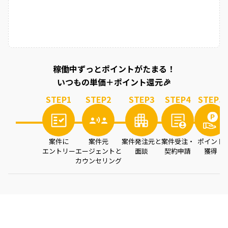
稼働中ずっとポイントがたまる！
いつもの単価＋ポイント還元🎉
STEP
1
STEP
2
STEP
3
STEP
4
STEP
5
案件に
案件元
案件発注元と
案件受注・
ポイント
エントリー
エージェントと
面談
契約申請
獲得
カウンセリング