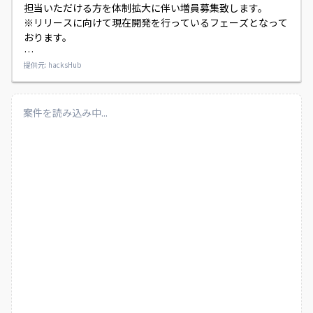
担当いただける方を体制拡大に伴い増員募集致します。

※リリースに向けて現在開発を行っているフェーズとなって
おります。

業務内容：

提供元: hacksHub
ディレクターとの要件調整／フロントエンド開発者との連携

SpringBoot + Kotlinを用いたAPIの設計・実装・運用／
MySQLでのデータベーステーブル設計

案件を読み込み中...
使用フレームワーク／ライブラリー：

SpringBoot, Kotlin, Gradle, MyBatis, Flyway, KotlinTest, 
Mockito