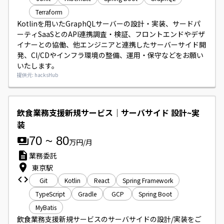
Terraform
Kotlinを用いたGraphQLサーバーの設計・実装、サードパ
ーティSaaSとのAPI連携調査・検証、フロントエンドやデザ
イナーとの協働、他エンジニアと連携したサーバーサイド開
発、CI/CDやインフラ環境の整備、運用・保守などをお願い
いたします。
提供元: hacksHub
飲食業務支援新規サービス｜サーバサイド 設計~実
装
70
~
80
万円/月
業務委託
東京駅
Git
Kotlin
React
Spring Framework
TypeScript
Gradle
GCP
Spring Boot
MyBatis
飲食業務支援新規サービスのサーバサイドの設計/実装をご