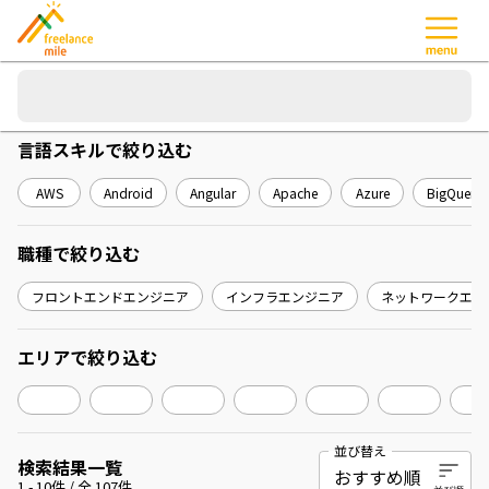
言語スキル
で絞り込む
AWS
Android
Angular
Apache
Azure
BigQuery
職種
で絞り込む
フロントエンドエンジニア
インフラエンジニア
ネットワークエン
エリア
で絞り込む
並び替え
検索結果一覧
1
-
10
件 / 全
107
件