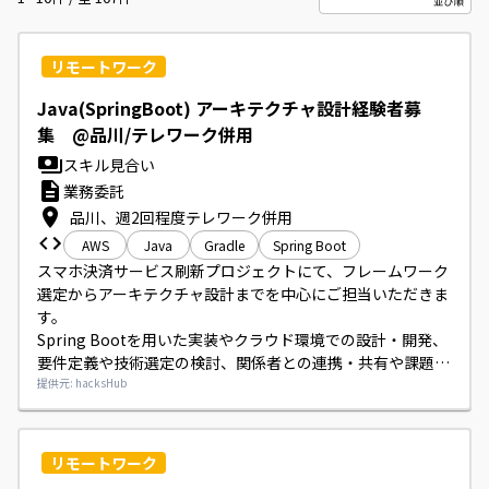
リモートワーク
Java(SpringBoot) アーキテクチャ設計経験者募
集 @品川/テレワーク併用
スキル見合い
業務委託
品川、週2回程度テレワーク併用
AWS
Java
Gradle
Spring Boot
スマホ決済サービス刷新プロジェクトにて、フレームワーク
選定からアーキテクチャ設計までを中心にご担当いただきま
す。

Spring Bootを用いた実装やクラウド環境での設計・開発、
要件定義や技術選定の検討、関係者との連携・共有や課題提
起を積極的に行っていただきます。
提供元: hacksHub
リモートワーク