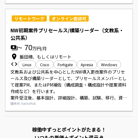
リモートワーク
オンライン面談可
NW初期案件プリセールス/構築リーダー（文教系・
公共系）
~
70
万円/月
飯田橋、もしくはリモート
Linux
Cisco
Fortigate
Apresia
Windows
文教系および公共系を中心としたNW導入更改案件のプリセ
ールス及び構築リーダーとして、プリセールスメンバーとし
て提案PM、またはPM補佐（構成調査・構成設計や提案資料
作成など）を行います。

案件受注後、基本設計、詳細設計、構築、試験、移行、資料
作成を担当します。
提供元: hacksHub
案件を読み込み中...
稼働中ずっとポイントがたまる！
いつもの単価＋ポイント還元🎉