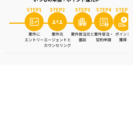
STEP
1
STEP
2
STEP
3
STEP
4
STEP
5
案件に
案件元
案件発注元と
案件受注・
ポイント
エントリー
エージェントと
面談
契約申請
獲得
カウンセリング