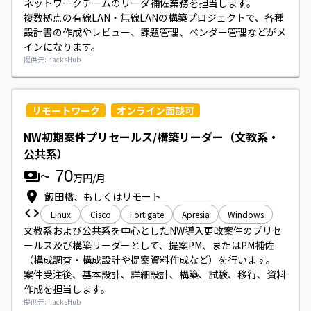
ネットワークチームのリーダ補佐業務を担当します。

複数拠点の有線LAN・無線LANの構築プロジェクトで、各種
設計書の作成やレビュー、課題管理、ベンダー管理などがメ
インになります。
提供元: hacksHub
リモートワーク
オンライン面談可
NW初期案件プリセールス/構築リーダー（文教系・
公共系）
~
70
万円/月
飯田橋、もしくはリモート
Linux
Cisco
Fortigate
Apresia
Windows
文教系および公共系を中心としたNW導入更改案件のプリセ
ールス及び構築リーダーとして、提案PM、またはPM補佐
（構成調査・構成設計や提案資料作成など）を行います。

案件受注後、基本設計、詳細設計、構築、試験、移行、資料
作成を担当します。
提供元: hacksHub