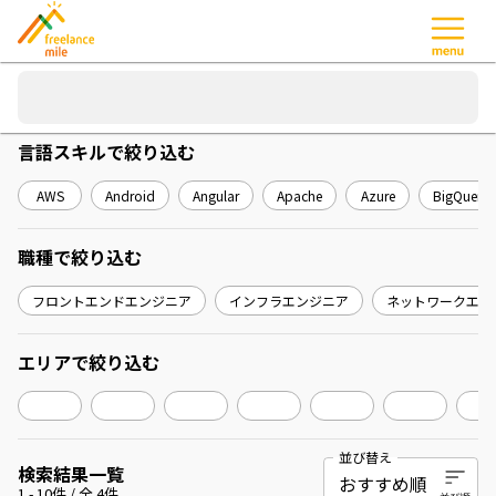
言語スキル
で絞り込む
AWS
Android
Angular
Apache
Azure
BigQuery
職種
で絞り込む
フロントエンドエンジニア
インフラエンジニア
ネットワークエン
エリア
で絞り込む
並び替え
検索結果一覧
1
-
10
件 / 全
4
件