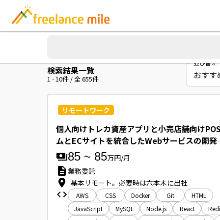
並び替え
検索結果一覧
1
-
10
件 / 全
655
件
リモートワーク
個人向けトレカ資産アプリと小売店舗向けPO
ムとECサイトを統合したWebサービスの開発
85
~
85
万円/月
業務委託
基本リモート。必要時は六本木に出社
AWS
CSS
Docker
Git
HTML
JavaScript
MySQL
Node.js
React
Redi