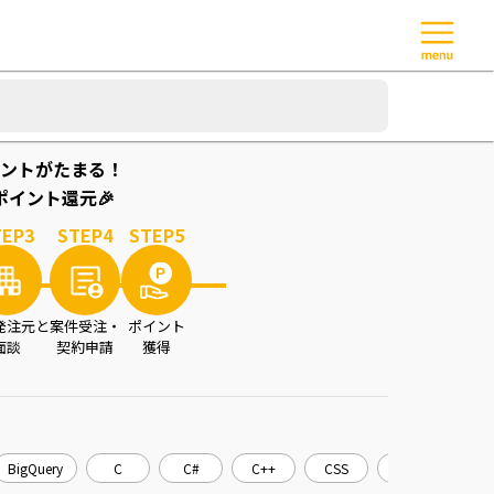
ントがたまる！
イント還元🎉
TEP
3
STEP
4
STEP
5
発注元と
案件受注・
ポイント
面談
契約申請
獲得
BigQuery
C
C#
C++
CSS
CakePHP
C