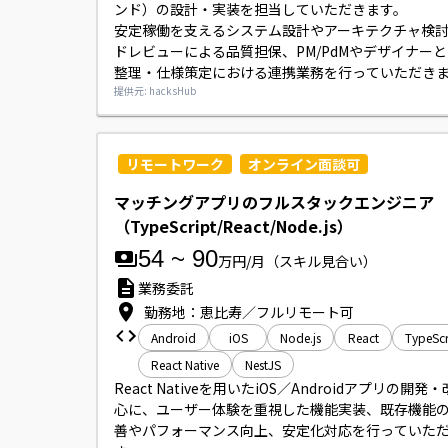
ンド）の設計・実装を担当していただきます。

安定稼働を支えるシステム設計やアーキテクチャ検
ドレビューによる品質担保、PM/PdMやデザイナー
整理・仕様策定における連携業務を行っていただきま
APIの設計・実装やパフォーマンス改善、さらにReact
提供元: hacksHub
Native（Expo）を用いたモバイルアプリの開発・
わっていただきます。
リモートワーク
オンライン面談可
マッチングアプリのフルスタックエンジニア
（TypeScript/React/Node.js）
54
~
90
万円/月
（スキル見合い）
業務委託
勤務地：恵比寿／フルリモート可
Android
iOS
Node.js
React
TypeScr
React Native
NestJS
React Nativeを用いたiOS／Androidアプリの開発
心に、ユーザー体験を重視した機能実装、既存機能のU
善やパフォーマンス向上、安定化対応を行っていた