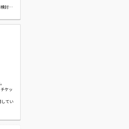
様検討か
。

えた実装
。

、チケッ
使用してい