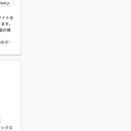
Next.js
サイトを
ます。

存機能の保
等のデザ
、パフォ
を利用してい
バックエ