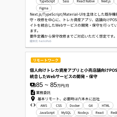
TypeScript
Sass
React Native
Next.js
Figma
Next.js/TypeScript/Material-UIを主体とした既
守・改修を中心に、トレカ資産アプリ、店舗向けPOS
イトを統合したWebサービスの開発・保守を行って
ます。

要件定義から保守改修までご対応いただく想定です。
開発環境はTypeScript／React／Next.js、バック
提供元: hacksHub
NestJs、インフラはAWSを利用しております。
リモートワーク
個人向けトレカ資産アプリと小売店舗向けPOS
統合したWebサービスの開発・保守
85
~
85
万円/月
業務委託
基本リモート、必要時は六本木に出社
AWS
CSS
Docker
Git
HTML
JavaScript
MySQL
Node.js
React
Redi