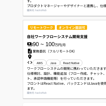
す。

プロダクトマネージャーやデザイナーと連携し、仕
ら実装・リリースまで一貫して担当していただきます
提供元: hacksHub
また、バックエンドとの連携やAPI仕様の理解を踏ま
にも携わっていただきます。
リモートワーク
オンライン面談可
自社ワークフローシステム開発支援
90
~
100
万円/月
業務委託（フルリモートOK）
AWS
Java
React Native
ワークフローシステムの開発に携わっていただきます
仕様検討、設計、機能追加（フロー作成、チャット
ト、承認申請機能等）を行っていただきます。

フロントはReact Native、バックエンドはJavaを
ます。
提供元: hacksHub