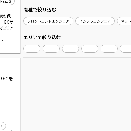
NestJS
職種
で絞り込む
存機能の保
フロントエンドエンジニア
インフラエンジニア
ネッ
、ECサ
いただき
エリア
で絞り込む


エンドに
/ECを
s