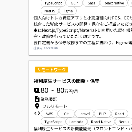
TypeScript
GCP
Sass
React Native
NestJS
Figma
個人向けトレカ資産アプリと小売店舗向けPOS、EC
統合したWebサービスの開発・保守をご担当いただき
主にNext.js/TypeScript/Material-UIを用いた既
守・改修を行っていただく想定です。

要件定義から保守改修までの工程に携わり、Figma
イン成果物をコードに落とし込む作業やAPI連携実装
提供元: hacksHub
ーマンス改善・リファクタリング等も発生します。

開発環境はMac、Node.js、Git/GitHub、AWS等
ます。
リモートワーク
福利厚生サービスの開発・保守
80
~
80
万円/月
業務委託
フルリモート
AWS
Git
Laravel
PHP
React
TypeScript
Lambda
React Native
Next.js
福利厚生サービスの新機能開発（フロントエンド・