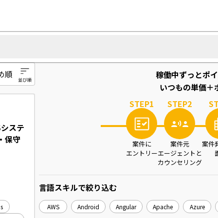
稼働中ずっとポイ
いつもの単価＋ポ
STEP
1
STEP
2
S
Sシステ
・保守
案件に
案件元
案件
エントリー
エージェントと
カウンセリング
言語スキル
で絞り込む
s
AWS
Android
Angular
Apache
Azure