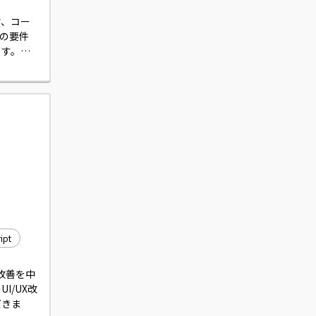
討、コー
との要件
す。

 
改善にも携
ipt
・改善を中
I/UX改
だきま