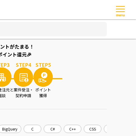
ントがたまる！
イント還元🎉
TEP
3
STEP
4
STEP
5
発注元と
案件受注・
ポイント
面談
契約申請
獲得
BigQuery
C
C#
C++
CSS
CakePHP
C