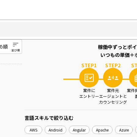
稼働中ずっとポイ
いつもの単価＋ポ
STEP
1
STEP
2
S
案件に
案件元
案件
エントリー
エージェントと
カウンセリング
言語スキル
で絞り込む
AWS
Android
Angular
Apache
Azure