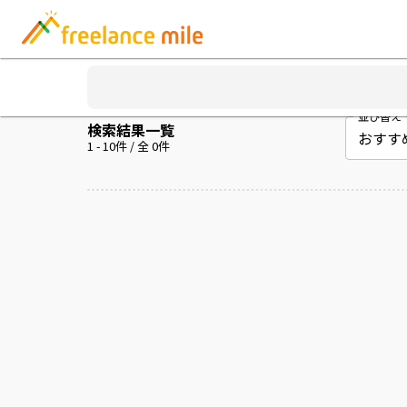
並び替え
検索結果一覧
1
-
10
件 / 全
0
件
案件を読み込み中...