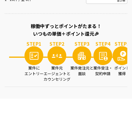
案件を読み込み中...
稼働中ずっとポイントがたまる！
いつもの単価＋ポイント還元🎉
STEP
1
STEP
2
STEP
3
STEP
4
STEP
5
案件に
案件元
案件発注元と
案件受注・
ポイント
エントリー
エージェントと
面談
契約申請
獲得
カウンセリング