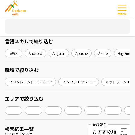
言語スキル
で絞り込む
AWS
Android
Angular
Apache
Azure
BigQuery
職種
で絞り込む
フロントエンドエンジニア
インフラエンジニア
ネットワークエン
エリア
で絞り込む
並び替え
検索結果一覧
1
-
10
件 / 全
0
件