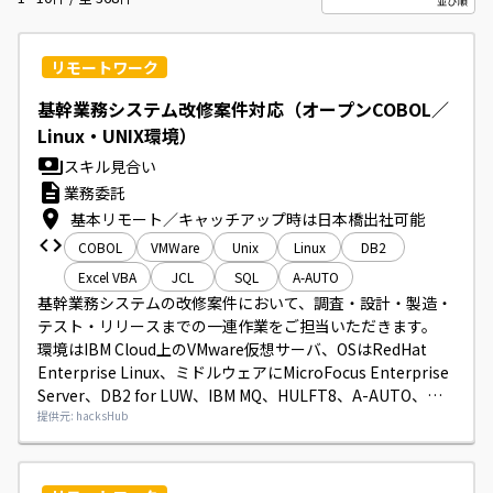
リモートワーク
基幹業務システム改修案件対応（オープンCOBOL／
Linux・UNIX環境）
スキル見合い
業務委託
基本リモート／キャッチアップ時は日本橋出社可能
COBOL
VMWare
Unix
Linux
DB2
Excel VBA
JCL
SQL
A-AUTO
基幹業務システムの改修案件において、調査・設計・製造・
テスト・リリースまでの一連作業をご担当いただきます。

環境はIBM Cloud上のVMware仮想サーバ、OSはRedHat 
Enterprise Linux、ミドルウェアにMicroFocus Enterprise 
Server、DB2 for LUW、IBM MQ、HULFT8、A-AUTO、言
語はMF-COBOL（VS COBOL II互換）です。

提供元: hacksHub
ExcelVBAを使用する場面があります。