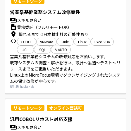
リモートワーク
営業系基幹業務システム改修案件
スキル見合い
業務委託（フルリモートOK）
慣れるまでは日本橋出社の可能性あり
COBOL
VMWare
Unix
Linux
Excel VBA
JCL
SQL
A-AUTO
営業系基幹業務システムの改修対応をお願いします。

既存システムの調査・解析を行い、設計～製造～テスト～リ
リースまでをご担当いただきます。

Linux上のMicroFocus環境でダウンサイジングされたシステ
ムの保守改修が中心です。

対象はMF-COBOL（VS-COBOL2互換）で構築された業務ア
提供元: hacksHub
プリケーションで、DB2やIBM MQ、HULFT、A-AUTOなど
のミドルウェアを使用します。
リモートワーク
オンライン面談可
汎用COBOLリホスト対応支援
スキル見合い