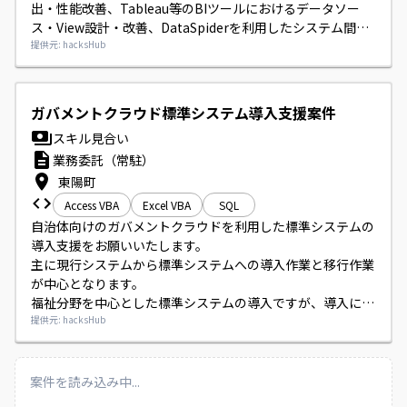
出・性能改善、Tableau等のBIツールにおけるデータソー
ス・View設計・改善、DataSpiderを利用したシステム間連
携ジョブの保守・改修などを担当していただきます。
提供元: hacksHub
ガバメントクラウド標準システム導入支援案件
スキル見合い
業務委託（常駐）
東陽町
Access VBA
Excel VBA
SQL
自治体向けのガバメントクラウドを利用した標準システムの
導入支援をお願いいたします。

主に現行システムから標準システムへの導入作業と移行作業
が中心となります。

福祉分野を中心とした標準システムの導入ですが、導入に伴
う内容や仕様については事前に教育を行いますので、専門知
提供元: hacksHub
識が無くても対応いただけます。

状況により関東周辺や西日本への1～2日程度の出張や、導入
時の休日出勤が発生する場合があります。

案件を読み込み中...
基本は常駐でのご対応をお願いし、慣れた段階で一部リモー