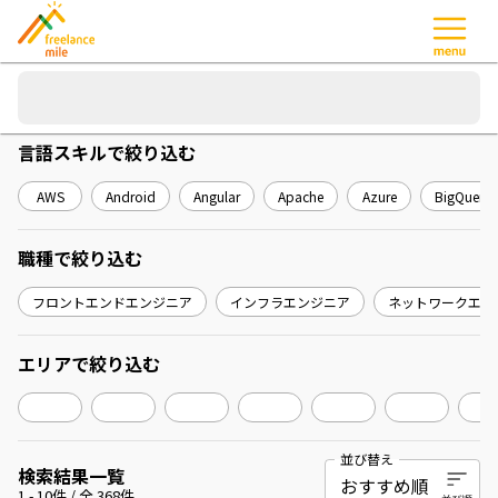
言語スキル
で絞り込む
AWS
Android
Angular
Apache
Azure
BigQuery
職種
で絞り込む
フロントエンドエンジニア
インフラエンジニア
ネットワークエン
エリア
で絞り込む
並び替え
検索結果一覧
1
-
10
件 / 全
368
件