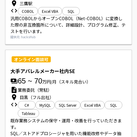
三鷹駅
COBOL
Excel VBA
SQL
汎用COBOLからオープンCOBOL（Net-COBOL）に変換し
た際の非互換箇所について、詳細設計、プログラム修正、テ
ストを行います。
提供元: hacksHub
オンライン面談可
大手アパレルメーカー社内SE
65
~
70
万円/月
（スキル見合い）
業務委託（常駐）
目黒（フル出社）
C#
MySQL
SQL Server
Excel VBA
SQL
Tableau
既存業務システムの保守・運用・改善を行っていただきま
す。

SQL／ストアドプロシージャを用いた機能改修やデータ抽