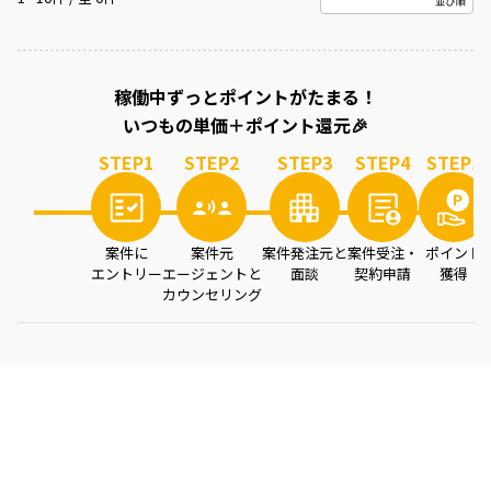
案件を読み込み中...
稼働中ずっとポイントがたまる！
いつもの単価＋ポイント還元🎉
STEP
1
STEP
2
STEP
3
STEP
4
STEP
5
案件に
案件元
案件発注元と
案件受注・
ポイント
エントリー
エージェントと
面談
契約申請
獲得
カウンセリング