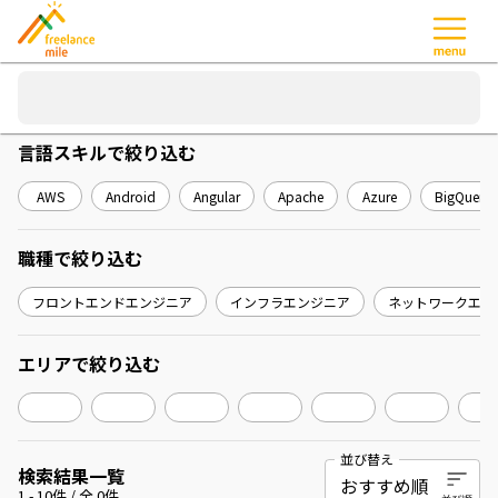
言語スキル
で絞り込む
AWS
Android
Angular
Apache
Azure
BigQuery
職種
で絞り込む
フロントエンドエンジニア
インフラエンジニア
ネットワークエン
エリア
で絞り込む
並び替え
検索結果一覧
1
-
10
件 / 全
0
件