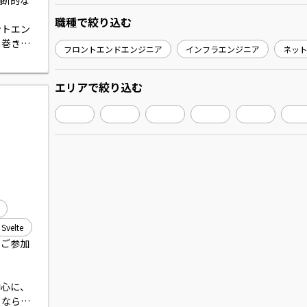
横断的な
職種
で絞り込む
ントエン
を巻き込
フロントエンドエンジニア
インフラエンジニア
ネッ
-Web
エリア
で絞り込む
における
CD環境
集、及び
、及び運
Svelte
にご参加
）を中心に、
、ならび