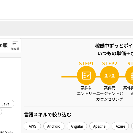
稼働中ずっとポイ
いつもの単価＋ポ
STEP
1
STEP
2
S
案件に
案件元
案件
エントリー
エージェントと
カウンセリング
Java
言語スキル
で絞り込む
AWS
Android
Angular
Apache
Azure