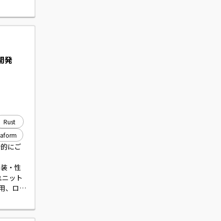
いただき
開発
Rust
raform
断的にご
実装・性
ユニット
運用、ロギ
を行って
期待され