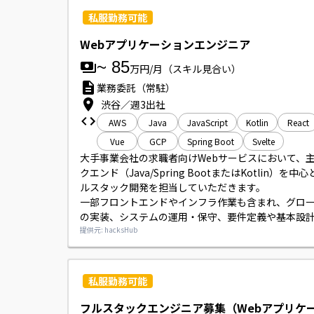
ます。
私服勤務可能
Webアプリケーションエンジニア
~
85
万円/月
（スキル見合い）
業務委託（常駐）
渋谷／週3出社
AWS
Java
JavaScript
Kotlin
React
Vue
GCP
Spring Boot
Svelte
大手事業会社の求職者向けWebサービスにおいて、
クエンド（Java/Spring BootまたはKotlin）を中
ルスタック開発を担当していただきます。

一部フロントエンドやインフラ作業も含まれ、グロ
の実装、システムの運用・保守、要件定義や基本設
上流工程、リスク分析やテストなど品質担保の活動
提供元: hacksHub
っていただきます。
私服勤務可能
フルスタックエンジニア募集（Webアプリケ