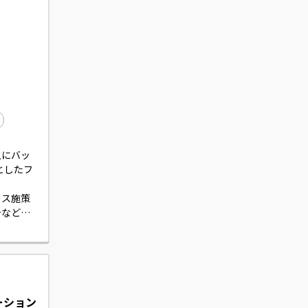
主にバッ
心としたフ
ース施策
計などの
にも携わ
ーション