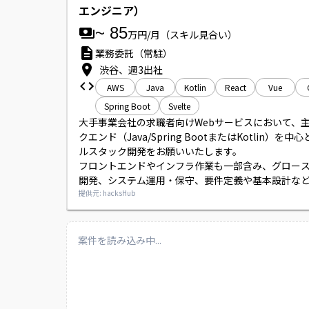
エンジニア）
~
85
万円/月
（スキル見合い）
業務委託（常駐）
渋谷、週3出社
AWS
Java
Kotlin
React
Vue
Spring Boot
Svelte
大手事業会社の求職者向けWebサービスにおいて、
クエンド（Java/Spring BootまたはKotlin）を中
ルスタック開発をお願いいたします。

フロントエンドやインフラ作業も一部含み、グロー
開発、システム運用・保守、要件定義や基本設計な
工程、並びにリスク分析やテスト等の品質担保にも
提供元: hacksHub
いただきます。
案件を読み込み中...