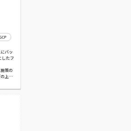
GCP
主にバッ
心としたフ
ス施策の
どの上流
携わって