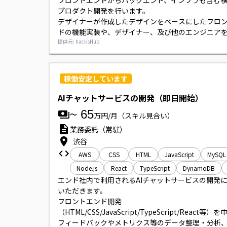
フロントエンドからバックエンド、インフラも含む
プロダクト開発を行います。

デザイナーが作成したデザインをベースにしたフロ
ドの機能実装や、デザイナー、及び他のエンジニア
んだUI/UXの設計を行います。

提供元: hacksHub
GraphQLサーバーの設計・実装・性能評価、GraphQL
クライアント開発、サードパーティが提供するSaaS
APIの調査と検証、開発した機能に対するテスト、CI/
稼働安定しています
の構築、整備、インフラ環境の構築、運用、ログ収
それを用いたモニタリングの設定、システムの保守
AIチャットサービスの開発（即日開始）
用を行います。
~
65
万円/月
（スキル見合い）
業務委託（常駐）
渋谷
AWS
CSS
HTML
JavaScript
MySQL
Node.js
React
TypeScript
DynamoDB
エンド社内で利用されるAIチャットサービスの開発
いただきます。

フロントエンド開発
（HTML/CSS/JavaScript/TypeScript/React等
フィードバックやメトリクス等のデータ整理・分析