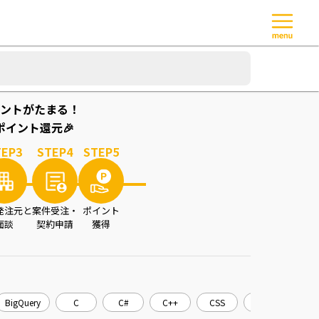
ントがたまる！
イント還元🎉
TEP
3
STEP
4
STEP
5
発注元と
案件受注・
ポイント
面談
契約申請
獲得
BigQuery
C
C#
C++
CSS
CakePHP
C