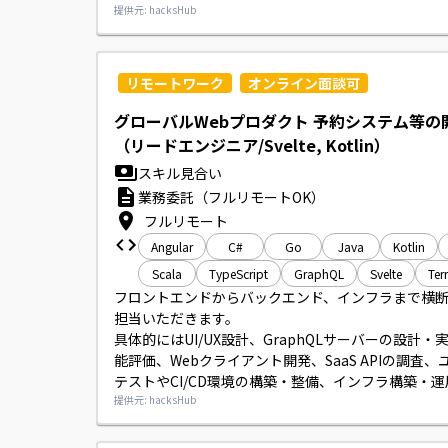
にサービス運用に関する庶務業務まで幅広くご担当
提供元: hacksHub
ます。
リモートワーク
オンライン面談可
グローバルWebプロダクト 予約システム等の
（リードエンジニア/Svelte, Kotlin）
スキル見合い
業務委託（フルリモートOK）
フルリモート
Angular
C#
Go
Java
Kotlin
Scala
TypeScript
GraphQL
Svelte
Ter
フロントエンドからバックエンド、インフラまで横
担当いただきます。

具体的にはUI/UX設計、GraphQLサーバーの設計・
能評価、Webクライアント開発、SaaS APIの調査、
テストやCI/CD環境の構築・整備、インフラ構築・
ング／モニタリング設定、システム保守・運用など
提供元: hacksHub
いただきます。

リードエンジニアとして技術選定や設計面の主導も