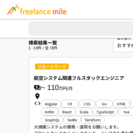
並び替え
検索結果一覧
1
-
10
件 / 全
78
件
リモートワーク
航空システム関連フルスタックエンジニア
~
110
万円/月
Angular
C#
CSS
Go
HTML
Kotlin
React
Scala
TypeScript
Vue
GraphQL
Svelte
Terraform
大規模システムの開発・運用をお願いします。
