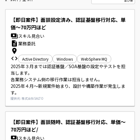
【即日案件】面談設定済み、認証基盤移行対応、単
価～70万円ほど
スキル見合い
業務委託
Active Directory
Windows
WebSphere MQ
2025年３月までは認証基盤／SOA基盤の設定やテストを担
当します。

各業務システム側の移行作業は担当しません。

2025年４月～新規案件始まり、設計や構築作業が発生しま
す。
提供元: 株式会社SALTO
【即日案件】面談随時、認証基盤移行対応、単価～
70万円ほど/
スキル見合い