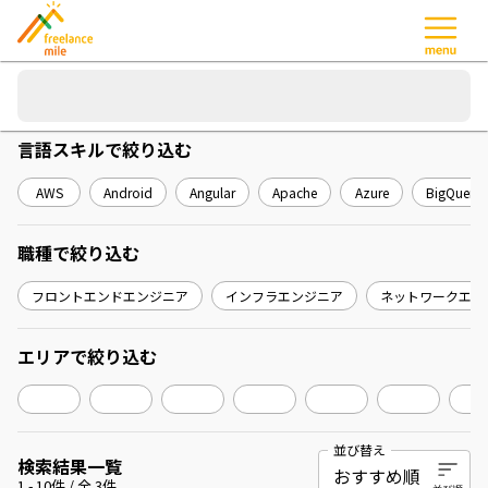
言語スキル
で絞り込む
AWS
Android
Angular
Apache
Azure
BigQuery
職種
で絞り込む
フロントエンドエンジニア
インフラエンジニア
ネットワークエン
エリア
で絞り込む
並び替え
検索結果一覧
1
-
10
件 / 全
3
件