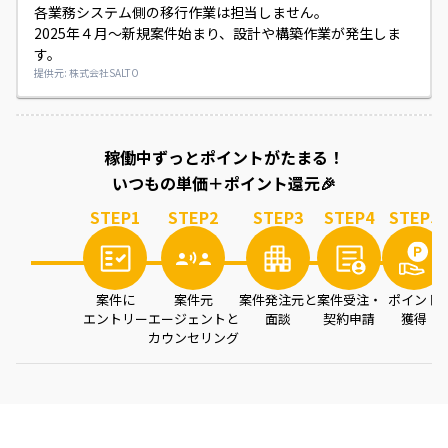
各業務システム側の移行作業は担当しません。

2025年４月～新規案件始まり、設計や構築作業が発生しま
す。
提供元: 株式会社SALTO
案件を読み込み中...
稼働中ずっとポイントがたまる！
いつもの単価＋ポイント還元🎉
STEP
1
STEP
2
STEP
3
STEP
4
STEP
5
案件に
案件元
案件発注元と
案件受注・
ポイント
エントリー
エージェントと
面談
契約申請
獲得
カウンセリング