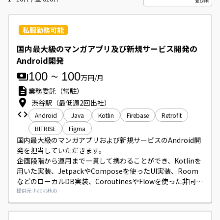
私服勤務可能
国内最大級のマンガアプリ及び新規サービス開発の
Android開発
100
~
100
万円/月
業務委託（常駐）
渋谷駅（最低週2回出社）
Android
Java
Kotlin
Firebase
Retrofit
BITRISE
Figma
国内最大級のマンガアプリおよび新規サービスのAndroid開
発を担当していただきます。

企画段階から運用まで一貫して携わることができ、Kotlinを
用いた実装、JetpackやComposeを使ったUI実装、Room
などのローカルDB実装、CoroutinesやFlowを使った非同期
処理、Firebaseや広告・課金周り（AdMob、Google Play 
提供元: hacksHub
Billing等）の組み込み、Dagger/HiltによるDIなどを行って
いただきます。
