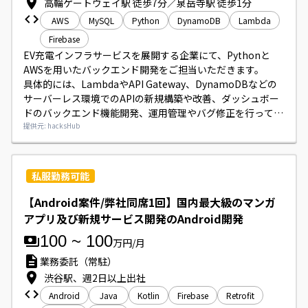
高輪ゲートウェイ駅 徒歩7分／泉岳寺駅 徒歩1分
AWS
MySQL
Python
DynamoDB
Lambda
Firebase
EV充電インフラサービスを展開する企業にて、Pythonと
AWSを用いたバックエンド開発をご担当いただきます。

具体的には、LambdaやAPI Gateway、DynamoDBなどの
サーバーレス環境でのAPIの新規構築や改善、ダッシュボー
ドのバックエンド機能開発、運用管理やバグ修正を行ってい
ただきます。

提供元: hacksHub
技術面をリードし、チーム内の英語環境において関係者と調
整しながら進行および納期管理もお願いいたします。
私服勤務可能
【Android案件/弊社同席1回】国内最大級のマンガ
アプリ及び新規サービス開発のAndroid開発
100
~
100
万円/月
業務委託（常駐）
渋谷駅、週2日以上出社
Android
Java
Kotlin
Firebase
Retrofit