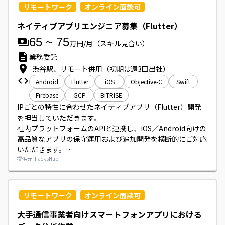
CIやリリース対応、設計（Clean Architectureベース）にも
リモートワーク
オンライン面談可
携わっていただきます。
ネイティブアプリエンジニア募集（Flutter）
65
~
75
万円/月
（スキル見合い）
業務委託
渋谷駅、リモート併用（初期は週3回出社）
Android
Flutter
iOS
Objective-C
Swift
Firebase
GCP
BITRISE
IPごとの特性に合わせたネイティブアプリ（Flutter）開発
を担当していただきます。

社内プラットフォームのAPIと連携し、iOS／Android向けの
高品質なアプリの保守運用および追加開発を横断的にご対応
いただきます。

CursorやDevinといったAIエージェントを活用したモダンな
提供元: hacksHub
開発プロセスでの業務になります。
リモートワーク
オンライン面談可
大手通信事業者向けスマートフォンアプリにおける