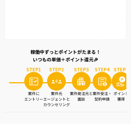
稼働中ずっとポイントがたまる！
いつもの単価＋ポイント還元🎉
STEP
1
STEP
2
STEP
3
STEP
4
STEP
5
案件に
案件元
案件発注元と
案件受注・
ポイント
エントリー
エージェントと
面談
契約申請
獲得
カウンセリング