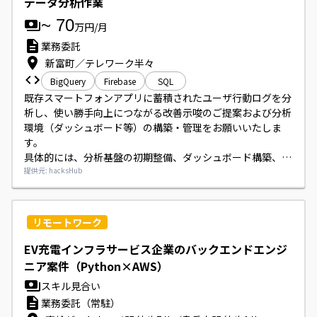
データ分析作業
~
70
万円/月
業務委託
新富町／テレワーク半々
BigQuery
Firebase
SQL
既存スマートフォンアプリに蓄積されたユーザ行動ログを分
析し、使い勝手向上につながる改善示唆のご提案および分析
環境（ダッシュボード等）の構築・管理をお願いいたしま
す。

具体的には、分析基盤の初期整備、ダッシュボード構築、
Firebase Analyticsに蓄積されたログの確認・整理、
提供元: hacksHub
BigQuery等を用いたデータ抽出・加工、SQLによる集計・
分析、利用傾向の解析と改善提案の作成を行っていただきま
す。
リモートワーク
EV充電インフラサービス企業のバックエンドエンジ
ニア案件（Python×AWS）
スキル見合い
業務委託（常駐）