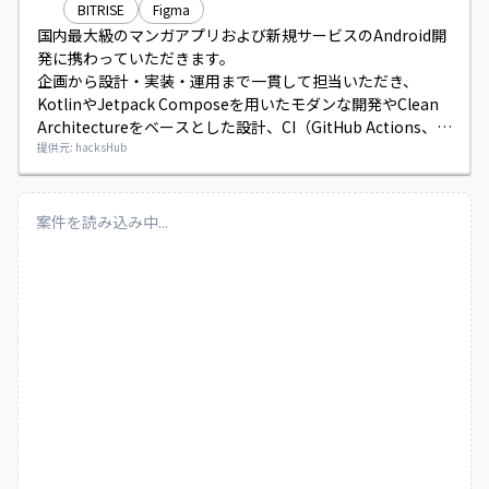
BITRISE
Figma
国内最大級のマンガアプリおよび新規サービスのAndroid開
発に携わっていただきます。

企画から設計・実装・運用まで一貫して担当いただき、
KotlinやJetpack Composeを用いたモダンな開発やClean 
Architectureをベースとした設計、CI（GitHub Actions、
Bitrise）を活用した開発フロー、Firebaseや各種ライブラ
提供元: hacksHub
リの導入・運用を行っていただきます。
案件を読み込み中...