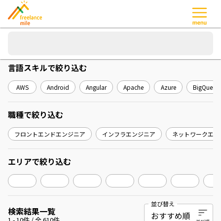
言語スキル
で絞り込む
AWS
Android
Angular
Apache
Azure
BigQuery
職種
で絞り込む
フロントエンドエンジニア
インフラエンジニア
ネットワークエン
エリア
で絞り込む
並び替え
検索結果一覧
1
-
10
件 / 全
610
件