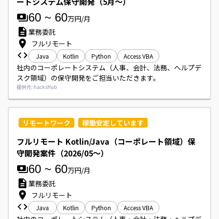
ートシステム保守開発（5月～）
60
~
60
万円/月
業務委託
フルリモート
Java
Kotlin
Python
Access VBA
社内のコーポレートシステム（人事、会計、法務、ヘルプデ
スク領域）の保守開発をご担当いただきます。
提供元: hacksHub
リモートワーク
稼働安定しています
フルリモート Kotlin/Java（コーポレート領域）保
守開発案件（2026/05〜）
60
~
60
万円/月
業務委託
フルリモート
Java
Kotlin
Python
Access VBA