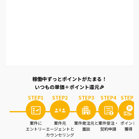
稼働中ずっとポイントがたまる！
いつもの単価＋ポイント還元🎉
STEP
1
STEP
2
STEP
3
STEP
4
STEP
5
案件に
案件元
案件発注元と
案件受注・
ポイント
エントリー
エージェントと
面談
契約申請
獲得
カウンセリング