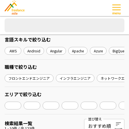
言語スキル
で絞り込む
AWS
Android
Angular
Apache
Azure
BigQuery
職種
で絞り込む
フロントエンドエンジニア
インフラエンジニア
ネットワークエン
エリア
で絞り込む
並び替え
検索結果一覧
1
-
10
件 / 全
123
件