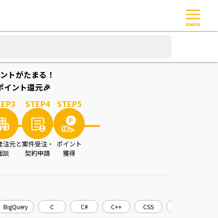
ントがたまる！
イント還元🎉
TEP
3
STEP
4
STEP
5
発注元と
案件受注・
ポイント
面談
契約申請
獲得
BigQuery
C
C#
C++
CSS
CakePHP
C