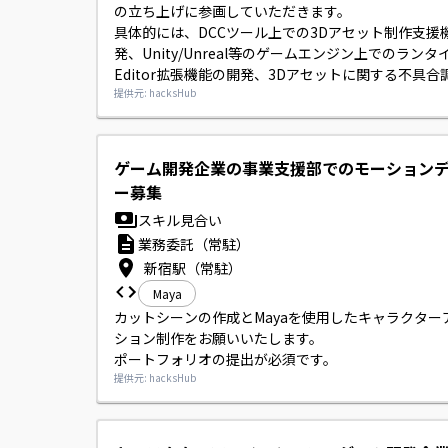
の立ち上げに参画していただきます。

具体的には、DCCツール上での3Dアセット制作支援
発、Unity/Unreal等のゲームエンジン上でのランタ
Editor拡張機能の開発、3Dアセットに関する不具合
正、プロファイリングやパフォーマンスチューニン
提供元: hacksHub
テンツ制御の繋ぎ込み、開発に関するドキュメンテ
や知見共有、チームビルディング等をお願い致します
開発フェーズにより担当業務の比重は変動します。
ゲーム開発企業の事業支援部でのモーション
ー募集
スキル見合い
業務委託（常駐）
新宿駅（常駐）
Maya
カットシーンの作成とMayaを使用したキャラクター
ション制作をお願いいたします。

ポートフォリオの提出が必須です。
提供元: hacksHub