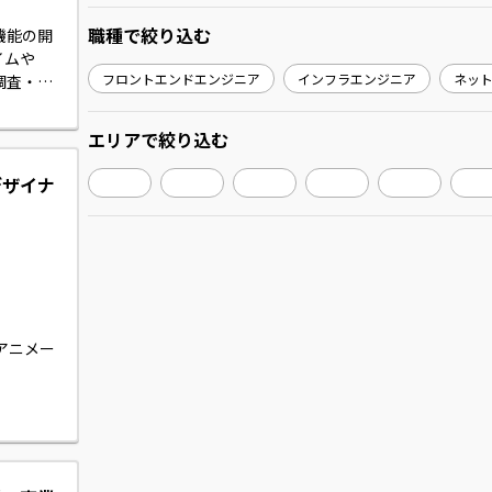
職種
で絞り込む
機能の開
イムや
フロントエンドエンジニア
インフラエンジニア
ネッ
調査・修
グ、コン
ーション
エリア
で絞り込む
。

デザイナ
アニメー