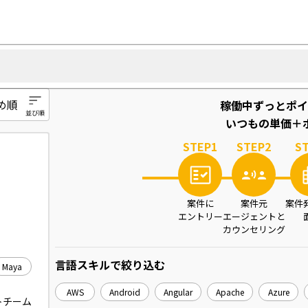
稼働中ずっとポイ
いつもの単価＋ポ
STEP
1
STEP
2
S
案件に
案件元
案件
エントリー
エージェントと
カウンセリング
言語スキル
で絞り込む
Maya
AWS
Android
Angular
Apache
Azure
トチーム