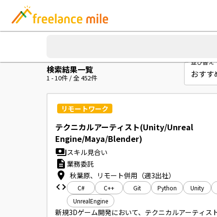
並び替え
検索結果一覧
1
-
10
件 / 全
452
件
リモートワーク
テクニカルアーティスト(Unity/Unreal
Engine/Maya/Blender)
スキル見合い
業務委託
秋葉原、リモート併用（週3出社）
C#
C++
Git
Python
Unity
UnrealEngine
新規3Dゲーム開発において、テクニカルアーティス