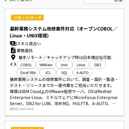
リモートワーク
基幹業務システム改修案件対応（オープンCOBOL／
Linux・UNIX環境）
スキル見合い
業務委託
基本リモート／キャッチアップ時は日本橋出社可能
COBOL
VMWare
Unix
Linux
DB2
Excel VBA
JCL
SQL
A-AUTO
基幹業務システムの改修案件において、調査・設計・製造・
テスト・リリースまでの一連作業をご担当いただきます。

環境はIBM Cloud上のVMware仮想サーバ、OSはRedHat 
Enterprise Linux、ミドルウェアにMicroFocus Enterprise 
Server、DB2 for LUW、IBM MQ、HULFT8、A-AUTO、言
語はMF-COBOL（VS COBOL II互換）です。

提供元: hacksHub
ExcelVBAを使用する場面があります。