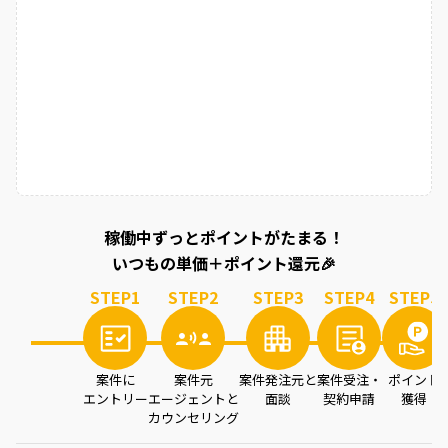
稼働中ずっとポイントがたまる！
いつもの単価＋ポイント還元🎉
STEP
1
STEP
2
STEP
3
STEP
4
STEP
5
案件に
案件元
案件発注元と
案件受注・
ポイント
エントリー
エージェントと
面談
契約申請
獲得
カウンセリング