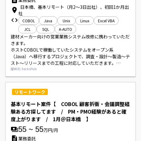
業務委託
日本橋、基本リモート（月2〜3日出社）、初回1か月出
社
COBOL
Java
Unix
Linux
Excel VBA
JCL
SQL
A-AUTO
建材メーカー向けの営業業務システム改修に携わっていただ
きます。

ホストCOBOLで稼働していたシステムをオープン系
（Java）へ移行するプロジェクトで、調査・設計～製造～テ
スト～リリースまでの工程に対応していただきます。

顧客折衝や要件定義、会議調整を行いながら、現行調査・解
提供元: hacksHub
析やJCL・DB/SQLに関する作業、ExcelVBA等によるツール
作成なども担当していただきます。
リモートワーク
基本リモート案件【 COBOL 顧客折衝・会議調整経
験ある方探してます / PM・PMO経験があると確
度上がります / 1月＠日本橋 】
55
~
55
万円/月
業務委託