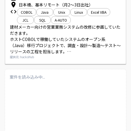
日本橋、基本リモート（月2〜3日出社）
COBOL
Java
Unix
Linux
Excel VBA
JCL
SQL
A-AUTO
建材メーカー向けの営業業務システムの改修に参画していた
だきます。

ホストCOBOLで稼働していたシステムのオープン系
（Java）移行プロジェクトで、調査・設計～製造～テスト～
リリースの工程を担当します。

Java側の方と連携しつつ、現行調査・解析や顧客折衝、会議
提供元: hacksHub
調整を行っていただきます。

IBM z/OS系のJCLやExcelVBAによるツール開発、
DBMS/SQLの知見も求められます。
案件を読み込み中...