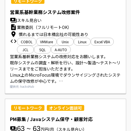
リモートワーク
営業系基幹業務システム改修案件
スキル見合い
業務委託（フルリモートOK）
慣れるまでは日本橋出社の可能性あり
COBOL
VMWare
Unix
Linux
Excel VBA
JCL
SQL
A-AUTO
営業系基幹業務システムの改修対応をお願いします。

既存システムの調査・解析を行い、設計～製造～テスト～リ
リースまでをご担当いただきます。

Linux上のMicroFocus環境でダウンサイジングされたシステ
ムの保守改修が中心です。

対象はMF-COBOL（VS-COBOL2互換）で構築された業務ア
提供元: hacksHub
プリケーションで、DB2やIBM MQ、HULFT、A-AUTOなど
のミドルウェアを使用します。
リモートワーク
オンライン面談可
PM募集 / Javaシステム保守・顧客対応
63
~
63
万円/月
（スキル見合い）