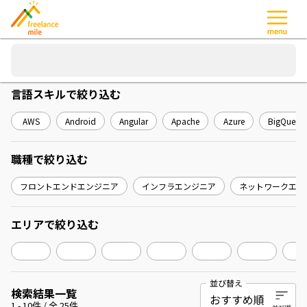
言語スキル
で絞り込む
AWS
Android
Angular
Apache
Azure
BigQuery
職種
で絞り込む
フロントエンドエンジニア
インフラエンジニア
ネットワークエン
エリア
で絞り込む
並び替え
検索結果一覧
1
-
10
件 / 全
25
件