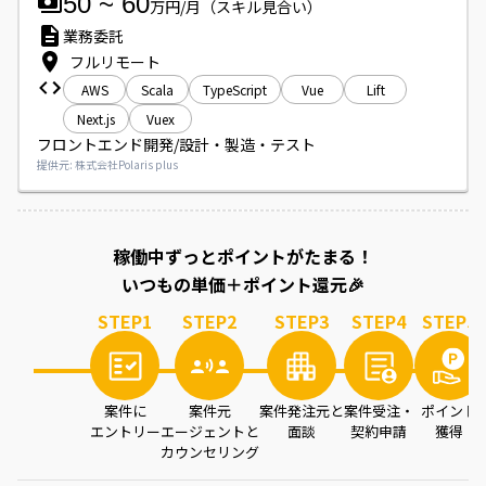
50
~
60
万円/月
（スキル見合い）
業務委託
フルリモート
AWS
Scala
TypeScript
Vue
Lift
Next.js
Vuex
フロントエンド開発/設計・製造・テスト
提供元: 株式会社Polaris plus
案件を読み込み中...
稼働中ずっとポイントがたまる！
いつもの単価＋ポイント還元🎉
STEP
1
STEP
2
STEP
3
STEP
4
STEP
5
案件に
案件元
案件発注元と
案件受注・
ポイント
エントリー
エージェントと
面談
契約申請
獲得
カウンセリング