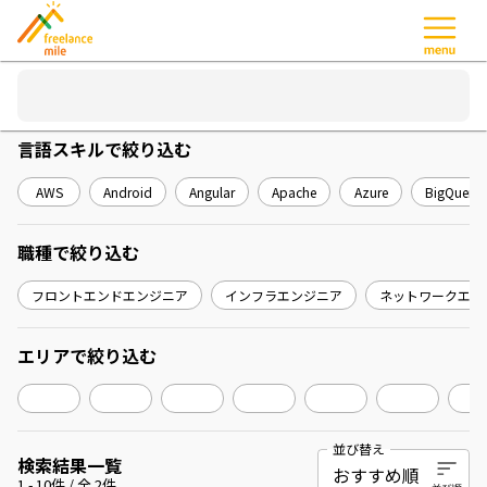
言語スキル
で絞り込む
AWS
Android
Angular
Apache
Azure
BigQuery
職種
で絞り込む
フロントエンドエンジニア
インフラエンジニア
ネットワークエン
エリア
で絞り込む
並び替え
検索結果一覧
1
-
10
件 / 全
2
件