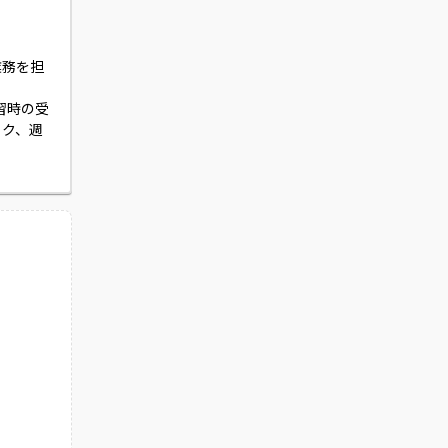
業務を担
演習時の受
ック、週