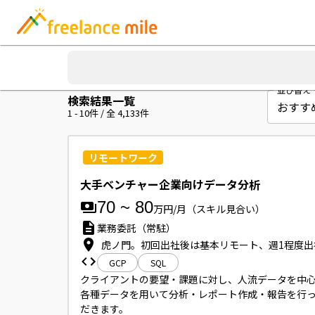
並び替え
検索結果一覧
1
-
10
件 / 全
4,133
件
リモートワーク
大手ベンチャー企業向けデータ分析
70
~
80
万円/月
（スキル見合い）
業務委託（常駐）
虎ノ門。初回出社後は基本リモート、週1程度出
GCP
SQL
クライアントの要望・課題に対し、人流データを中
各種データを用いて分析・レポート作成・報告を行
だきます。
