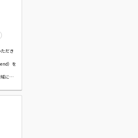
いただき
tend）を
領域に専