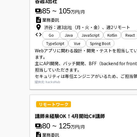
谷週3出社
85
~
105
万円/月
業務委託
渋谷：週3出社（月・火・金）、週2リモート
Go
Java
JavaScript
Kotlin
React
TypeScript
Vue
Spring Boot
Webアプリに関わる設計・開発・テストを担当して
ます。

主にAPI開発、バッチ開発、BFF（backend for fron
担当していただきます。

セキュリティは専任エンジニアがいるため、ご担当
念できる環境です。
提供元: hacksHub
リモートワーク
講師未経験OK！4月開始C#講師
80
~
125
万円/月
業務委託