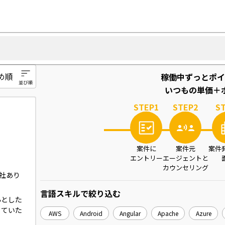
稼働中ずっとポイ
いつもの単価＋ポ
STEP
1
STEP
2
S
案件に
案件元
案件
エントリー
エージェントと
カウンセリング
社あり
言語スキル
で絞り込む
心とした
っていた
AWS
Android
Angular
Apache
Azure