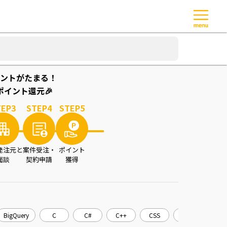
ントがたまる！
イント還元🎉
TEP
3
STEP
4
STEP
5
発注元と
案件受注・
ポイント
面談
契約申請
獲得
BigQuery
C
C#
C++
CSS
CakePHP
C