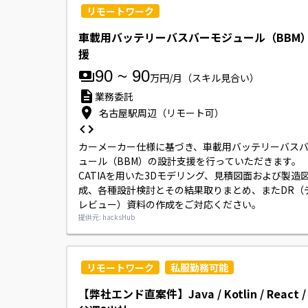
リモートワーク
車載用バッテリーバスバーモジュール（BBM
援
90
~
90
万円/月
（スキル見合い）
業務委託
名古屋駅周辺（リモート可）
カーメーカー仕様に基づき、車載用バッテリーバス
ュール（BBM）の設計支援を行っていただきます。

CATIAを用いた3Dモデリング、見積図面および製造
成、各種設計検討とその結果取りまとめ、またDR（
レビュー）資料の作成をご対応ください。
提供元: hacksHub
リモートワーク
私服勤務可能
【弊社エンド直案件】Java / Kotlin / React /