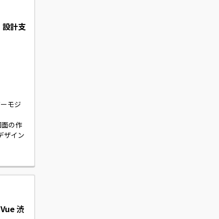
）設計支
バーモジ
図面の作
デザイン
 Vue 渋