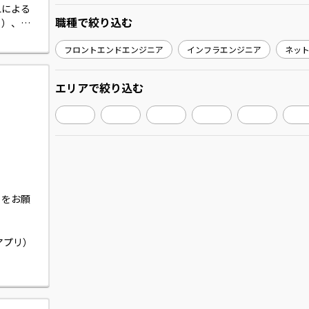
Lによる
職種
で絞り込む
り）、ダ
作成、クラ
フロントエンドエンジニア
インフラエンジニア
ネッ
きます。
エリア
で絞り込む
）をお願
アプリ）
能性があ