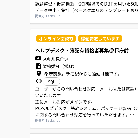
課題整理・仮説構築、GCP環境でのDBTを用いたSQ
データ抽出・集計（ベースクエリのテンプレートあ
ッシュボード設計およびPowerPointでのレポート
提供元: hacksHub
イアントへの説明・質疑対応を丁寧に行っていただ
オンライン面談可
稼働安定しています
ヘルプデスク・簿記有資格者募集＠都庁前
スキル見合い
業務委託（常駐）
都庁前駅。新宿駅からも通勤可能です。
SQL
ユーザーからの問い合わせ対応（メールまたは電話
いいたします。

主にメール対応がメインです。

PCヘルプデスク、基幹システム、パッケージ製品（
に関する問い合わせ対応を行っていただきます。

状況によりSQLを用いたデータ抽出をお願いする可
提供元: hacksHub
ります。