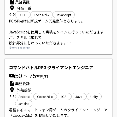
業務委託
麻布十番
C++
Cocos2d-x
JavaScript
PC/SP向けに新規ゲーム開発案件となります。 

JavaScriptを使用して実装をメインに行っていただきます
が、スキルに応じて

設計部分にもわっていただきます。

提供元: hacksHub
内部設計;プログラミング;単体テスト;結合テスト
コマンドバトルRPG クライアントエンジニア
50
~
75
万円/月
業務委託
外苑前駅
Android
Cocos2d-x
iOS
Java
Unity
Jenkins
運営するスマートフォン用ゲームのクライアントエンジニア
（Cocos-2dx）をお任せいたします。
