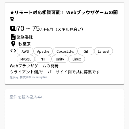
新コンテンツの開発、既存イベントや既存システムの改修等

★リモート対応相談可能！ Webブラウザゲームの開
【運営業務】

発
・メンテナンス対応

・カスタマーサポート対応（調査、アイテム付与等）

70
~
75
万円/月
（スキル見合い）
・業務の自動化、効率化(スクリプトの作成やリファクタリ
業務委託
ング)

秋葉原
・データ集計等
AWS
Apache
Cocos2d-x
Git
Laravel
MySQL
PHP
Unity
Linux
Webブラウザゲームの開発

クライアント側/サーバーサイド側で共に募集です
提供元: 株式会社Polaris plus
案件を読み込み中...