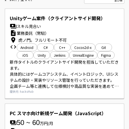
Unityゲーム案件（クライアントサイド開発）
スキル見合い
業務委託（常駐）
虎ノ門。フルリモート不可
Android
C#
C++
Cocos2d-x
Git
iOS
Unity
Jenkins
UnrealEngine
Figma
新作タイトルのクライアントサイド開発を担当していただき
ます。

具体的にはゲームコアシステム、イベントロジック、UIシス
テムの設計・実装やリソース管理を行っていただきます。

企画チーム等と連携して仕様検討や高品質な実装を進めてい
ただきます。
提供元: hacksHub
PC スマホ向け新規ゲーム開発（JavaScript）
50
~
60
万円/月