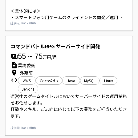
＜具体的には＞ 

・スマートフォン用ゲームのクライアントの開発／運用 

・技術的観点からの企画の実現性、工数、改善などの提案
提供元: hacksHub
コマンドバトルRPG サーバーサイド開発
55
~
75
万円/月
業務委託
外苑前
AWS
Cocos2d-x
Java
MySQL
Linux
Jenkins
運営中のゲームタイトルにおいてサーバーサイドの運用業務
をお任せします。

経験やスキル、ご志向に応じて以下の業務をご担当いただき
ます。

＜具体的には＞

提供元: hacksHub
【開発業務】
