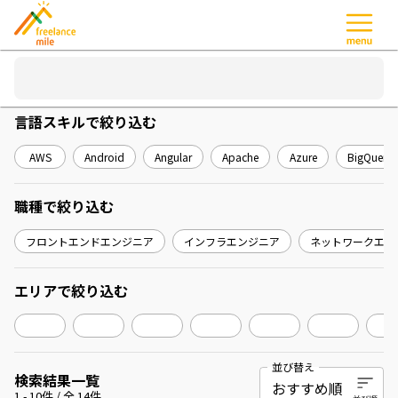
言語スキル
で絞り込む
AWS
Android
Angular
Apache
Azure
BigQuery
職種
で絞り込む
フロントエンドエンジニア
インフラエンジニア
ネットワークエン
エリア
で絞り込む
並び替え
検索結果一覧
1
-
10
件 / 全
14
件