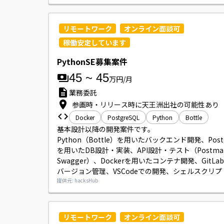
ンジしたい若手SEも歓迎です。
リモートワーク
オンライン面談可
稼働安定しています
PythonSE募集案件
45
~
45
万円/月
業務委託
参画時・リリース時に天王洲出社の可能性あり
Docker
PostgreSQL
Python
Bottle
基本設計以降の開発案件です。

Python（Bottle）を用いたバックエンド開発、Postg
を用いたDB設計・実装、API設計・テスト（Postma
Swagger）、Dockerを用いたコンテナ開発、GitLa
バージョン管理、VSCodeでの開発、シェルスクリ
の業務を行っていただきます。
提供元: hacksHub
リモートワーク
オンライン面談可