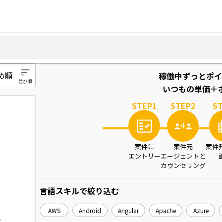
稼働中ずっとポイ
いつもの単価＋ポ
STEP
1
STEP
2
S
案件に
案件元
案件
エントリー
エージェントと
カウンセリング
言語スキル
で絞り込む
AWS
Android
Angular
Apache
Azure
は