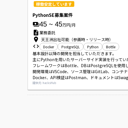
稼働安定しています
PythonSE募集案件
45
~
45
万円/月
業務委託
天王洲出社可能（参画時・リリース時）
Docker
PostgreSQL
Python
Bottle
基本設計以降の開発を担当していただきます。

主にPythonを用いたサーバーサイド実装を行ってい
フレームワークはBottle、DBはPostgreSQLを使用
開発環境はVSCode、ソース管理はGitLab、コンテ
Docker、API検証はPostman、ドキュメントはSwa
用します。

提供元: hacksHub
リモート中心の勤務ですが、参画時やリリース時な
あった際には天王洲での出社対応をお願いする場合
ます。

案件を読み込み中...
人物面を重視する現場のため、お人柄や積極性、上
挑戦したい意欲がある方を歓迎いたします。