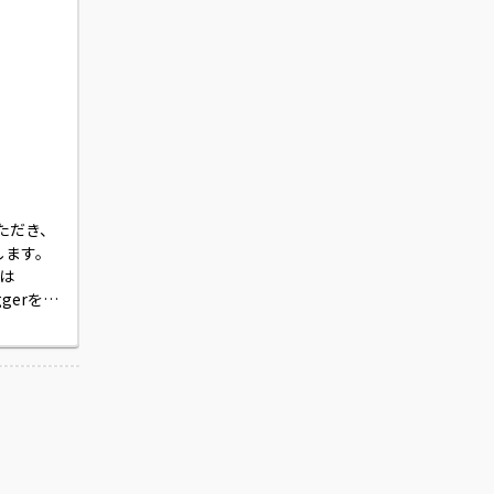
ただき、
します。

ナは
ggerを利
ど要請が
がござい
流工程に