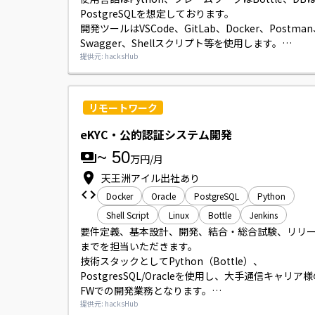
PostgreSQLを想定しております。

開発ツールはVSCode、GitLab、Docker、Postma
Swagger、Shellスクリプト等を使用します。

作業は在宅勤務がメインですが、参画時やリリース
提供元: hacksHub
要に応じて天王洲への出社に柔軟に対応いただける
しています。

人物面を重視する現場のため、お人柄や積極性、上
リモートワーク
挑戦したいという意欲を重視します。

入館証用の証明写真が必要となります。
eKYC・公的認証システム開発
~
50
万円/月
天王洲アイル出社あり
Docker
Oracle
PostgreSQL
Python
Shell Script
Linux
Bottle
Jenkins
要件定義、基本設計、開発、結合・総合試験、リリ
までを担当いただきます。

技術スタックとしてPython（Bottle）、
PostgresSQL/Oracleを使用し、大手通信キャリア
FWでの開発業務となります。

顧客折衝経験がある方、または顧客折衝・上流工程
提供元: hacksHub