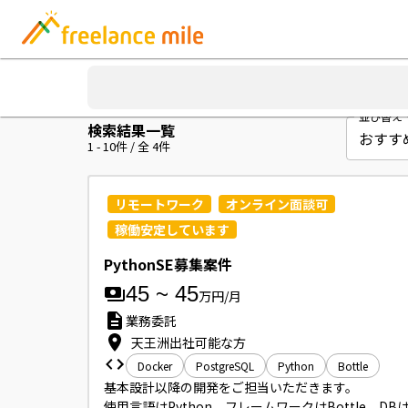
並び替え
検索結果一覧
1
-
10
件 / 全
4
件
リモートワーク
オンライン面談可
稼働安定しています
PythonSE募集案件
45
~
45
万円/月
業務委託
天王洲出社可能な方
Docker
PostgreSQL
Python
Bottle
基本設計以降の開発をご担当いただきます。

使用言語はPython、フレームワークはBottle、DB