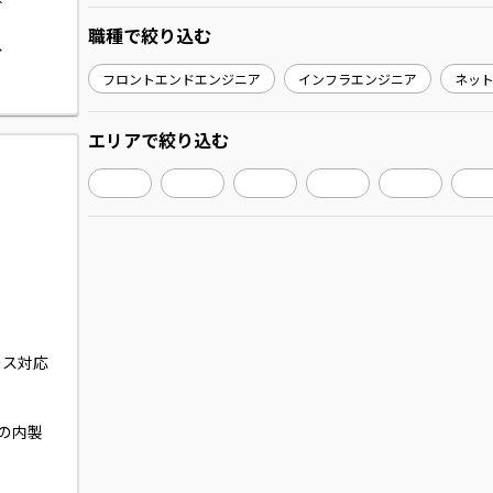
職種
で絞り込む
n、
フロントエンドエンジニア
インフラエンジニア
ネッ
時など必
方を想定
エリア
で絞り込む
流工程に
ース対応
様の内製
にチャレ