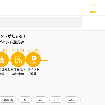
ントがたまる！
イント還元🎉
TEP
3
STEP
4
STEP
5
発注元と
案件受注・
ポイント
面談
契約申請
獲得
BigQuery
C
C#
C++
CSS
CakePHP
C