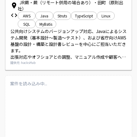
JR蕨・蕨（リモート併用の場合あり）・田町（原則出
社）
AWS
Java
Struts
TypeScript
Linux
SQL
MyBatis
公共向けシステムのバージョンアップ対応、Javaによるシス
テム開発（基本設計〜製造〜テスト）、および省庁向けAWS
基盤の設計・構築と設計書レビューを中心にご担当いただき
ます。

出張対応やオフショアとの調整、マニュアル作成や顧客への
操作説明も発生します。
提供元: hacksHub
案件を読み込み中...