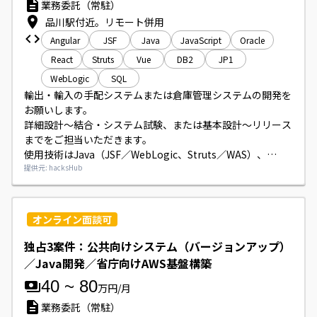
業務委託（常駐）
品川駅付近。リモート併用
Angular
JSF
Java
JavaScript
Oracle
React
Struts
Vue
DB2
JP1
WebLogic
SQL
輸出・輸入の手配システムまたは倉庫管理システムの開発を
お願いします。

詳細設計～結合・システム試験、または基本設計～リリース
までをご担当いただきます。

使用技術はJava（JSF／WebLogic、Struts／WAS）、
JavaScriptフレームワーク（React、Vue、Angular等）、
提供元: hacksHub
DBはOracle／DB2、帳票はiWFM／SVF／OPRO、その他
AsteriaやJP1などです。
オンライン面談可
独占3案件：公共向けシステム（バージョンアップ）
／Java開発／省庁向けAWS基盤構築
40
~
80
万円/月
業務委託（常駐）