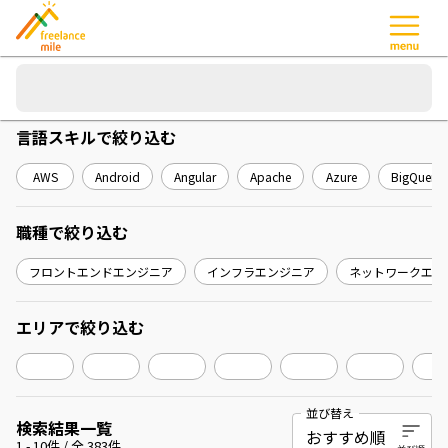
言語スキル
で絞り込む
AWS
Android
Angular
Apache
Azure
BigQuery
職種
で絞り込む
フロントエンドエンジニア
インフラエンジニア
ネットワークエン
エリア
で絞り込む
並び替え
検索結果一覧
1
-
10
件 / 全
383
件