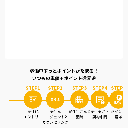
稼働中ずっとポイントがたまる！
いつもの単価＋ポイント還元🎉
STEP
1
STEP
2
STEP
3
STEP
4
STEP
5
案件に
案件元
案件発注元と
案件受注・
ポイント
エントリー
エージェントと
面談
契約申請
獲得
カウンセリング