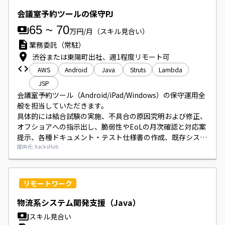
会議室予約ツールの保守PJ
65
~
70
万円/月
（スキル見合い）
業務委託（常駐）
渋谷または東陽町出社、週1程度リモート可
AWS
Android
Java
Struts
Lambda
JSP
会議室予約ツール（Android/iPad/Windows）の保守運用全
般を担当していただきます。

具体的には結合試験の実施、不具合の原因究明および修正、
オフショアへの指示出し、脆弱性やEoLの月次確認と対応案
提示、各種ドキュメント・テスト仕様書の作成、既存システ
ムの改善提案や開発メンバーへの指示出し等を行っていただ
提供元: hacksHub
きます。

開発環境はJava（Struts、JSP）、Android（Java）、.NET 
MAUI、AWS等です。
リモートワーク
物流系システム開発支援（Java）
スキル見合い