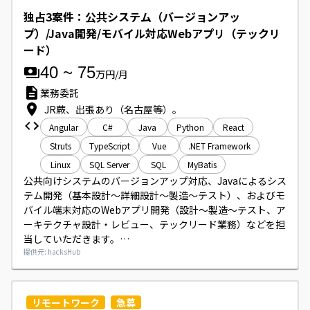
独占3案件：公共システム（バージョンアッ
プ）/Java開発/モバイル対応Webアプリ（テックリ
ード）
40
~
75
万円/月
業務委託
JR蕨、出張あり（名古屋等）。
Angular
C#
Java
Python
React
Struts
TypeScript
Vue
.NET Framework
Linux
SQL Server
SQL
MyBatis
公共向けシステムのバージョンアップ対応、Javaによるシス
テム開発（基本設計～詳細設計～製造～テスト）、およびモ
バイル端末対応のWebアプリ開発（設計～製造～テスト、ア
ーキテクチャ設計・レビュー、テックリード業務）などを担
当していただきます。

出張対応やマニュアル作成、操作説明などの業務が発生する
提供元: hacksHub
場合があります。
リモートワーク
急募