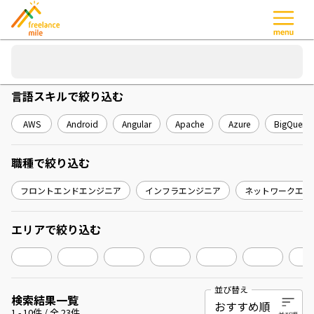
言語スキル
で絞り込む
AWS
Android
Angular
Apache
Azure
BigQuery
職種
で絞り込む
フロントエンドエンジニア
インフラエンジニア
ネットワークエン
エリア
で絞り込む
並び替え
検索結果一覧
1
-
10
件 / 全
23
件