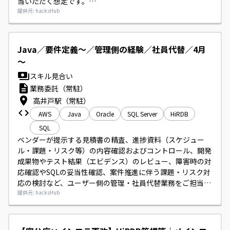
当いただく想定です。

民間企業向け既存／新規システムの対応が中心で、必要に応
提供元: hacksHub
じて顧客折衝やチームマネジメントもお願いいたします。
Java／要件定義～／管理側の経験／社員代替／4月
～
スキル見合い
業務委託（常駐）
高井戸駅（常駐）
AWS
Java
Oracle
SQL Server
HiRDB
SQL
ベンダーが提示する見積書の精査、進捗資料（スケジュー
ル・課題・リスク等）の内容確認およびコントロール、開発
成果物やテスト結果（エビデンス）のレビュー、障害時の対
応確認やSQLの妥当性確認、案件推進に伴う課題・リスク対
応の検討など、ユーザー側の管理・社員代替業務をご担当い
ただきます。
提供元: hacksHub