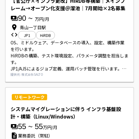
【官公庁×インフラ更改】HiRDB等構築｜メインフ
レーム→オープン化支援＠溜池｜7月開始×2名募集
90
~
万円/月
青山一丁目駅
JP1
HiRDB
OS、ミドルウェア、データベースの導入、設定、構築作業
を行います。

HiRDBの構築、テスト環境設定、パラメータ調整を担当しま
す。

JP1/AJSによるジョブ定義、運用バッチ管理を行います。

マイグレーションに伴う環境切替、移行準備、検証作業を行
提供元: 株式会社SALTO
います。
リモートワーク
システムマイグレーションに伴う インフラ基盤設
計・構築（Linux/Windows）
55
~
55
万円/月
業務委託（常駐）