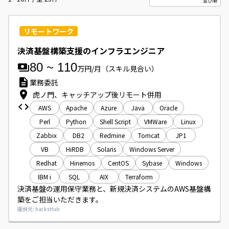
リモートワーク
決済基盤構築支援のインフラエンジニア
80
~
110
万円/月
（スキル見合い）
業務委託
虎ノ門、キャッチアップ後リモート併用
AWS
Apache
Azure
Java
Oracle
Perl
Python
Shell Script
VMWare
Linux
Zabbix
DB2
Redmine
Tomcat
JP1
VB
HiRDB
Solaris
Windows Server
Redhat
Hinemos
CentOS
Sybase
Windows
IBM i
SQL
AIX
Terraform
決済基盤の運用保守業務と、新規決済システムのAWS基盤構
築をご担当いただきます。
提供元: hacksHub