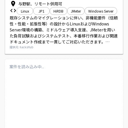
与野駅、リモート併用可
Linux
JP1
HiRDB
JMeter
Windows Server
既存システムのマイグレーションに伴い、非機能要件（信頼
性・性能・拡張性等）の設計からLinuxおよびWindows 
Server環境の構築、ミドルウェア導入支援、JMeterを用い
た負荷試験およびシステムテスト、本番移行作業および関連
ドキュメント作成まで一貫してご対応いただきます。

中長期で基盤部分を支えていただける方を募集しておりま
提供元: hacksHub
す。
案件を読み込み中...