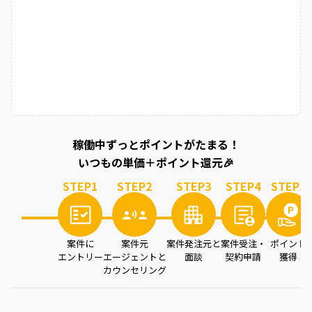
稼働中ずっとポイントがたまる！
いつもの単価＋ポイント還元🎉
STEP
1
STEP
2
STEP
3
STEP
4
STEP
5
案件に
案件元
案件発注元と
案件受注・
ポイント
エントリー
エージェントと
面談
契約申請
獲得
カウンセリング