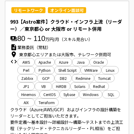
リモートワーク
オンライン面談可
993【Astro案件】クラウド・インフラ上流（リーダ
ー）／東京都心 or 大阪市 or リモート併用
80
~
110
万円/月
（スキル見合い）
業務委託（常駐）
東京都心エリアまたは大阪市、テレワーク併用可
AWS
Apache
Azure
Java
Oracle
Perl
Python
Shell Script
VMWare
Linux
Zabbix
GCP
DB2
Redmine
Tomcat
JP1
VB
HiRDB
Solaris
Redhat
Hinemos
CentOS
Sybase
Windows
SQL
AIX
Terraform
クラウド（Azure/AWS/GCP）およびインフラの設計構築を
リーダーとしてご担当いただきます。

要件定義～基本設計～詳細設計～構築～テストまでの上流工
程（テックリード・テクニカルリーダー・PL相当）をご担