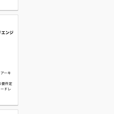
ティング
す。
ドエンジ
のアーキ
との要件定
コードレ
新AIツール
きます。