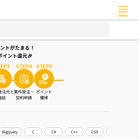
ントがたまる！
イント還元🎉
TEP
3
STEP
4
STEP
5
発注元と
案件受注・
ポイント
面談
契約申請
獲得
BigQuery
C
C#
C++
CSS
CakePHP
C