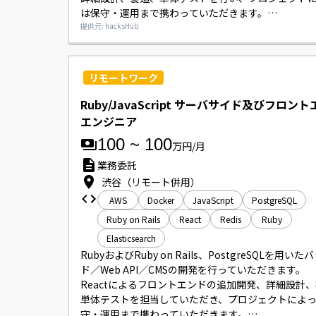
は保守・運用まで携わっていただきます。

スキルやプロジェクトに応じて基本設計や技術担当
提供元: hacksHub
客ミーティングに同席いただく可能性があります。

支給のMacBook Proで開発作業を行っていただきま
リモートワーク
Ruby/JavaScript サーバサイド及びフロン
エンジニア
100
~
100
万円/月
業務委託
渋谷（リモート併用）
AWS
Docker
JavaScript
PostgreSQL
Ruby on Rails
React
Redis
Ruby
Elasticsearch
RubyおよびRuby on Rails、PostgreSQLを用い
ド／Web API／CMSの開発を行っていただきます。

Reactによるフロントエンドの追加開発、詳細設計
単体テストを担当していただき、プロジェクトによ
守・運用まで携わっていただきます。
