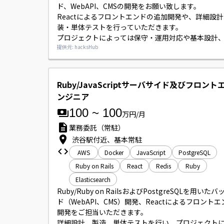
ド、WebAPI、CMSの開発をお願い致します。

Reactによるフロントエンドの追加開発や、詳細設
装・単体テストを行っていただきます。

プロジェクトによっては保守・運用対応や基本設計
当として顧客ミーティングへ同席いただく可能性が
提供元: hacksHub
す。

支給のMacBook Proにて開発作業を行っていただき
Ruby/JavaScriptサーバサイド及びフロン
ンジニア
100
~
100
万円/月
業務委託（常駐）
渋谷駅付近、基本常駐
AWS
Docker
JavaScript
PostgreSQL
Ruby on Rails
React
Redis
Ruby
Elasticsearch
Ruby/Ruby on RailsおよびPostgreSQLを用いた
ド（WebAPI、CMS）開発、Reactによるフロント
開発をご担当いただきます。

詳細設計、製造、単体テストを行い、プロジェクト