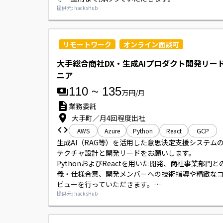
スキルやプロジェクトに応じて基本設計や顧客ミー
提供元: hacksHub
への同席をお願いする可能性があります。

支給のMacBook Proで開発作業を行っていただきま
リモートワーク
オンライン面談可
大手総合商社DX・生成AIプロダクト開発リー
ニア
110
~
135
万円/月
業務委託
大手町／月4回程度出社
AWS
Azure
Python
React
GCP
生成AI（RAG等）を活用した意思決定支援システム
テクチャ設計と開発リードをお願いします。

PythonおよびReactを用いた開発、商社事業部門
義・仕様合意、開発メンバーへの技術指導や精緻な
ビューを行っていただきます。

Claude Code、Devin、Gemini Enterprise等の最
提供元: hacksHub
を活用し、開発プロセスの効率化を推進していただ