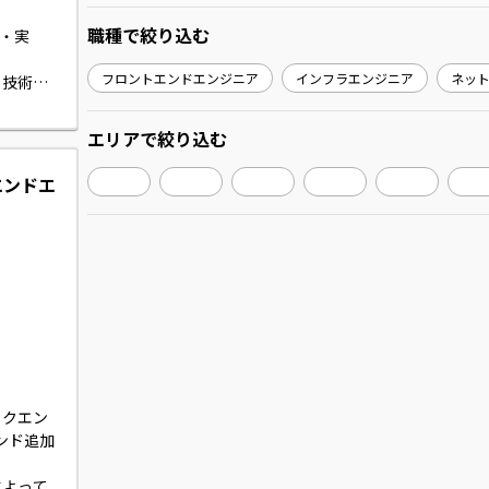
職種
で絞り込む
計・実
フロントエンドエンジニア
インフラエンジニア
ネッ
、技術担
ございま
エリア
で絞り込む
ます。
トエンドエ
バックエン
エンド追加
によって