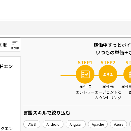
稼働中ずっとポイ
いつもの単価＋ポ
STEP
1
STEP
2
S
ンドエン
案件に
案件元
案件
エントリー
エージェントと
カウンセリング
言語スキル
で絞り込む
AWS
Android
Angular
Apache
Azure
バックエン