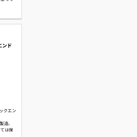
として顧
す。
トエンド
たバックエン
、製造、
っては保