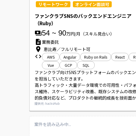
リモートワーク
オンライン面談可
ファンクラブSNSのバックエンドエンジニア
（Ruby）
54
~
90
万円/月
（スキル見合い）
業務委託
恵比寿／フルリモート可
AWS
Angular
Ruby on Rails
React
R
Vue
GCP
SQL
ファンクラブ向けSNSプラットフォームのバックエ
を担当していただきます。

高トラフィック・大量データ環境での可用性・パフ
ス維持、スケーラビリティ改善、既存システムの改
的負債対応など、プロダクトの継続的成長を技術面
ていただきます。

提供元: hacksHub
プロダクトと技術の両面で意思決定に関与するポジ
す。
案件を読み込み中...