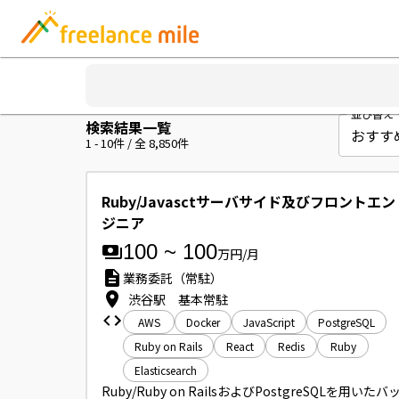
並び替え
検索結果一覧
1
-
10
件 / 全
8,850
件
Ruby/Javasctサーバサイド及びフロントエ
ジニア
100
~
100
万円/月
業務委託（常駐）
渋谷駅 基本常駐
AWS
Docker
JavaScript
PostgreSQL
Ruby on Rails
React
Redis
Ruby
Elasticsearch
Ruby/Ruby on RailsおよびPostgreSQLを用いた