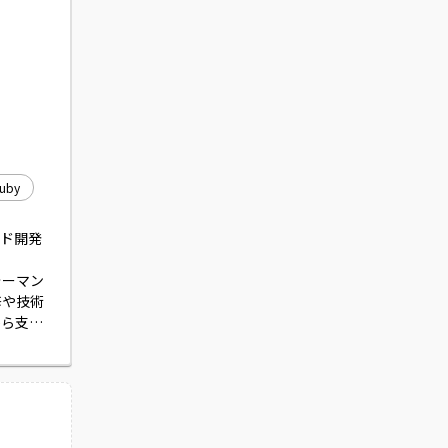
uby
ンド開発
ォーマン
修や技術
から支え
ションで