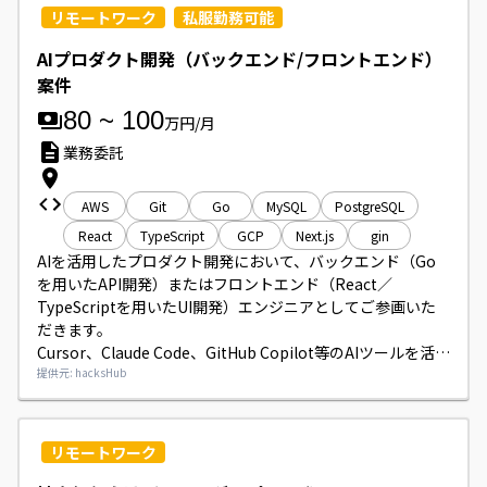
Go/TypeScriptなどです。
リモートワーク
私服勤務可能
AIプロダクト開発（バックエンド/フロントエンド）
案件
80
~
100
万円/月
業務委託
AWS
Git
Go
MySQL
PostgreSQL
React
TypeScript
GCP
Next.js
gin
AIを活用したプロダクト開発において、バックエンド（Go
を用いたAPI開発）またはフロントエンド（React／
TypeScriptを用いたUI開発）エンジニアとしてご参画いた
だきます。

Cursor、Claude Code、GitHub Copilot等のAIツールを活用
して設計・実装・テストを高速に回す開発スタイルです。

提供元: hacksHub
アジャイル（スクラム）体制で既存メンバーと連携しながら
機能拡張を進めていただきます。
リモートワーク