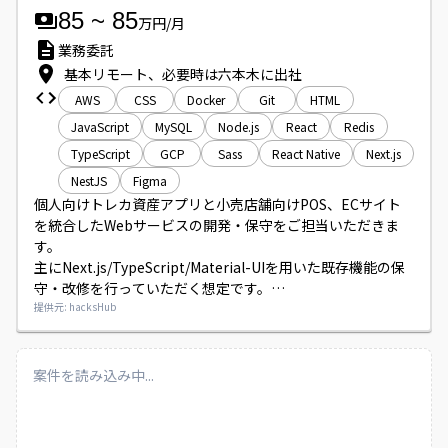
85
~
85
万円/月
業務委託
基本リモート、必要時は六本木に出社
AWS
CSS
Docker
Git
HTML
JavaScript
MySQL
Node.js
React
Redis
TypeScript
GCP
Sass
React Native
Next.js
NestJS
Figma
個人向けトレカ資産アプリと小売店舗向けPOS、ECサイト
を統合したWebサービスの開発・保守をご担当いただきま
す。

主にNext.js/TypeScript/Material-UIを用いた既存機能の保
守・改修を行っていただく想定です。

要件定義から保守改修までの工程に携わり、Figma等のデザ
提供元: hacksHub
イン成果物をコードに落とし込む作業やAPI連携実装、パフ
ォーマンス改善・リファクタリング等も発生します。

開発環境はMac、Node.js、Git/GitHub、AWS等を利用して
案件を読み込み中...
います。