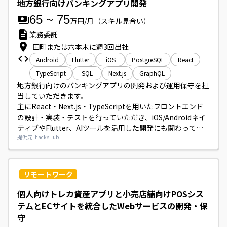
地方銀行向けバンキングアプリ開発
65
~
75
万円/月
（スキル見合い）
業務委託
田町または六本木に週3回出社
Android
Flutter
iOS
PostgreSQL
React
TypeScript
SQL
Next.js
GraphQL
地方銀行向けのバンキングアプリの開発および運用保守を担
当していただきます。

主にReact・Next.js・TypeScriptを用いたフロントエンド
の設計・実装・テストを行っていただき、iOS/Androidネイ
ティブやFlutter、AIツールを活用した開発にも関わってい
ただきます。

提供元: hacksHub
詳細は面談時にご説明いたします。
リモートワーク
個人向けトレカ資産アプリと小売店舗向けPOSシス
テムとECサイトを統合したWebサービスの開発・保
守