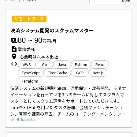
リモートワーク
決済システム開発のスクラムマスター
80
~
90
万円/月
業務委託
必要時は六本木出社
AWS
Go
Java
Python
React
TypeScript
ElastiCache
GCP
Next.js
Terraform
決済システムの新規機能追加、運用保守・改善開発、モダナ
イゼーションを行っている3つのチームに対してスクラムマ
スターとしてスクラム運営をサポートしていただきます。

JiraやGitHubを用いたタスク管理、会議ファシリテーショ
ン、障害や課題の除去、チームのコーチング・メンタリング
を中心にご対応いただきます。

提供元: hacksHub
開発環境はMac、技術スタックは既存が
Java/TypeScript/Python、モダナイゼーション側が