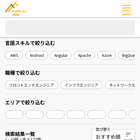
言語スキル
で絞り込む
AWS
Android
Angular
Apache
Azure
BigQuery
職種
で絞り込む
フロントエンドエンジニア
インフラエンジニア
ネットワークエン
エリア
で絞り込む
並び替え
検索結果一覧
1
-
10
件 / 全
3,127
件