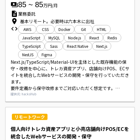
85
~
85
万円/月
業務委託
基本リモート。必要時は六本木に出社
AWS
CSS
Docker
Git
HTML
JavaScript
MySQL
Node.js
React
Redis
TypeScript
Sass
React Native
Next.js
NestJS
Figma
Next.js/TypeScript/Material-UIを主体とした既存機能の保
守・改修を中心に、トレカ資産アプリ、店舗向けPOS、ECサ
イトを統合したWebサービスの開発・保守を行っていただき
ます。

要件定義から保守改修までご対応いただく想定です。

開発環境はTypeScript／React／Next.js、バックエンドに
提供元: hacksHub
NestJs、インフラはAWSを利用しております。
リモートワーク
個人向けトレカ資産アプリと小売店舗向けPOS/ECを
統合したWebサービスの開発・保守