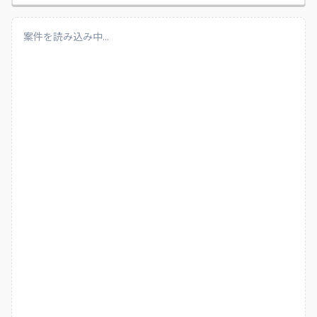
計・実装、並びに基本設計から結合テストまでの工程（設計
書・テスト仕様書作成を含む）をお願い致します。
案件を読み込み中...