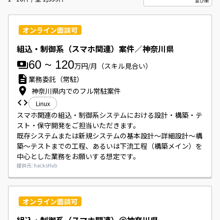
オンライン面談可
組込・制御系（スマホ関連）案件／神奈川県
60
~
120
万円/月
（スキル見合い）
業務委託（常駐）
神奈川県内でのフル常駐案件
Linux
スマホ関連の組込・制御系システムにおける設計・構築・テ
スト・保守開発をご担当いただきます。

既存システムまたは新規システムの基本設計～詳細設計～構
築～テストまでの工程、あるいは下流工程（構築メイン）を
中心とした業務をお願いする想定です。
提供元: hacksHub
オンライン面談可