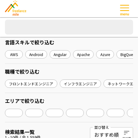
言語スキル
で絞り込む
AWS
Android
Angular
Apache
Azure
BigQuery
職種
で絞り込む
フロントエンドエンジニア
インフラエンジニア
ネットワークエン
エリア
で絞り込む
並び替え
検索結果一覧
1
-
10
件 / 全
1,559
件