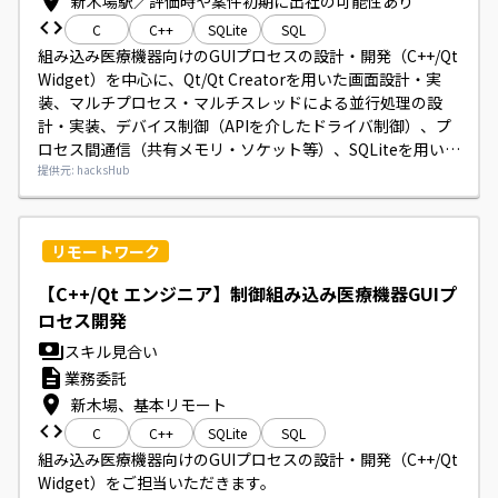
新木場駅／評価時や案件初期に出社の可能性あり
C
C++
SQLite
SQL
組み込み医療機器向けのGUIプロセスの設計・開発（C++/Qt 
Widget）を中心に、Qt/Qt Creatorを用いた画面設計・実
装、マルチプロセス・マルチスレッドによる並行処理の設
計・実装、デバイス制御（APIを介したドライバ制御）、プ
ロセス間通信（共有メモリ・ソケット等）、SQLiteを用いた
データベース設計・実装、並びに基本設計から結合テストま
提供元: hacksHub
での工程をご担当いただきます。
リモートワーク
【C++/Qt エンジニア】制御組み込み医療機器GUIプ
ロセス開発
スキル見合い
業務委託
新木場、基本リモート
C
C++
SQLite
SQL
組み込み医療機器向けのGUIプロセスの設計・開発（C++/Qt 
Widget）をご担当いただきます。
