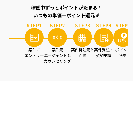
稼働中ずっとポイントがたまる！
いつもの単価＋ポイント還元🎉
STEP
1
STEP
2
STEP
3
STEP
4
STEP
5
案件に
案件元
案件発注元と
案件受注・
ポイント
エントリー
エージェントと
面談
契約申請
獲得
カウンセリング