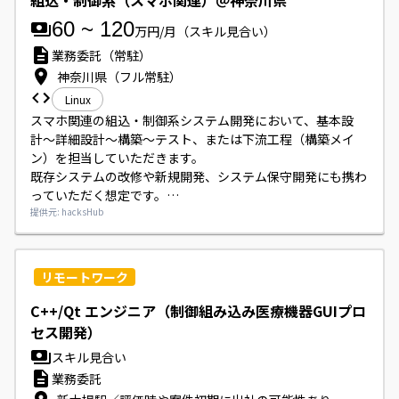
組込・制御系（スマホ関連）＠神奈川県
60
~
120
万円/月
（スキル見合い）
業務委託（常駐）
神奈川県（フル常駐）
Linux
スマホ関連の組込・制御系システム開発において、基本設
計〜詳細設計〜構築〜テスト、または下流工程（構築メイ
ン）を担当していただきます。

既存システムの改修や新規開発、システム保守開発にも携わ
っていただく想定です。

SE・PGとして複数名募集されています。
提供元: hacksHub
リモートワーク
C++/Qt エンジニア（制御組み込み医療機器GUIプロ
セス開発）
スキル見合い
業務委託