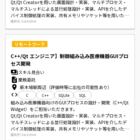
Qt/Qt Creatorを用いた画面設計・実装、マルチプロセス・
マルチスレッドによる並行処理設計・実装、APIを介したデ
バイス制御処理の実装、共有メモリやソケット等を用いたプ
ロセス間通信の設計・実装、SQLiteを用いたデータベース設
提供元: hacksHub
計・実装、並びに基本設計から結合テストまでの工程（設計
書・テスト仕様書作成含む）をお願いします。
リモートワーク
C++/Qt エンジニア】制御組み込み医療機器GUIプロ
セス開発
スキル見合い
業務委託
新木場駅周辺（評価時等に出社の可能性あり）
C
C++
SQLite
SQL
組み込み医療機器向けのGUIプロセスの設計・開発（C++/Qt 
Widget）をご担当いただきます。

Qt/Qt Creatorを用いた画面設計・実装、マルチプロセス・
マルチスレッドによる並行処理設計・実装、APIを介したデ
バイス制御処理の実装、共有メモリやソケット等を用いたプ
ロセス間通信の設計・実装、SQLiteを用いたデータベース設
提供元: hacksHub