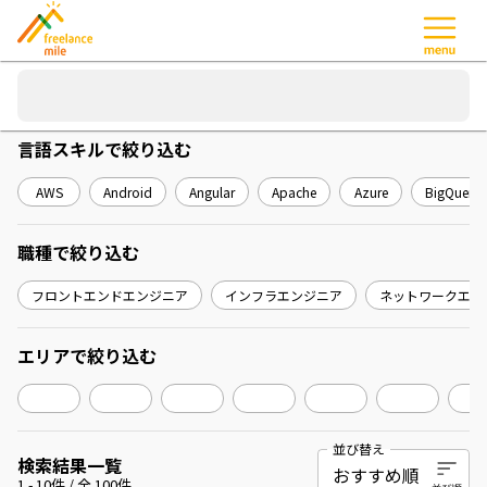
言語スキル
で絞り込む
AWS
Android
Angular
Apache
Azure
BigQuery
職種
で絞り込む
フロントエンドエンジニア
インフラエンジニア
ネットワークエン
エリア
で絞り込む
並び替え
検索結果一覧
1
-
10
件 / 全
100
件