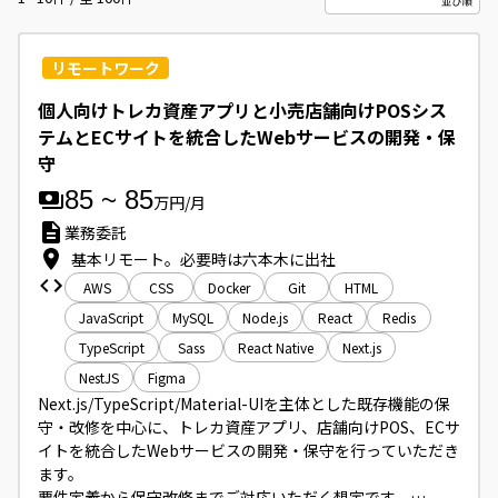
リモートワーク
個人向けトレカ資産アプリと小売店舗向けPOSシス
テムとECサイトを統合したWebサービスの開発・保
守
85
~
85
万円/月
業務委託
基本リモート。必要時は六本木に出社
AWS
CSS
Docker
Git
HTML
JavaScript
MySQL
Node.js
React
Redis
TypeScript
Sass
React Native
Next.js
NestJS
Figma
Next.js/TypeScript/Material-UIを主体とした既存機能の保
守・改修を中心に、トレカ資産アプリ、店舗向けPOS、ECサ
イトを統合したWebサービスの開発・保守を行っていただき
ます。

要件定義から保守改修までご対応いただく想定です。
