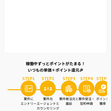
稼働中ずっとポイントがたまる！
いつもの単価＋ポイント還元🎉
STEP
1
STEP
2
STEP
3
STEP
4
STEP
5
案件に
案件元
案件発注元と
案件受注・
ポイント
エントリー
エージェントと
面談
契約申請
獲得
カウンセリング