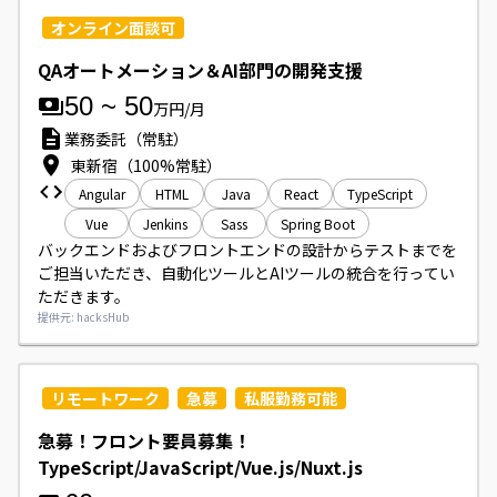
オンライン面談可
QAオートメーション＆AI部門の開発支援
50
~
50
万円/月
業務委託（常駐）
東新宿（100%常駐）
Angular
HTML
Java
React
TypeScript
Vue
Jenkins
Sass
Spring Boot
バックエンドおよびフロントエンドの設計からテストまでを
ご担当いただき、自動化ツールとAIツールの統合を行ってい
ただきます。
提供元: hacksHub
リモートワーク
急募
私服勤務可能
急募！フロント要員募集！
TypeScript/JavaScript/Vue.js/Nuxt.js