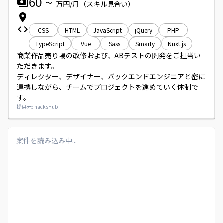
60
~
万円/月
（スキル見合い）
CSS
HTML
JavaScript
jQuery
PHP
TypeScript
Vue
Sass
Smarty
Nuxt.js
商業作品売り場の改修および、ABテストの開発をご担当い
ただきます。

ディレクター、デザイナー、バックエンドエンジニアと密に
連携しながら、チームでプロジェクトを進めていく体制で
す。
提供元: hacksHub
案件を読み込み中...