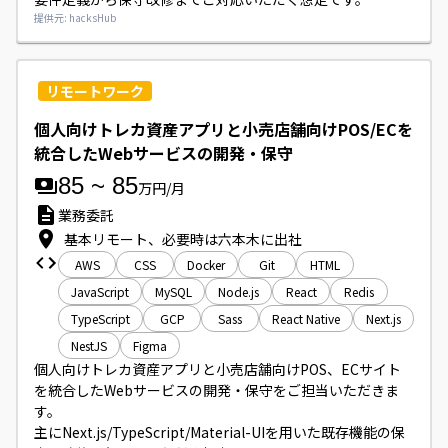
開発環境はTypeScript／React／Next.js、バックエンドに
提供元: hacksHub
NestJs、インフラはAWSを利用しております。
リモートワーク
個人向けトレカ資産アプリと小売店舗向けPOS/ECを
統合したWebサービスの開発・保守
85
~
85
万円/月
業務委託
基本リモート、必要時は六本木に出社
AWS
CSS
Docker
Git
HTML
JavaScript
MySQL
Node.js
React
Redis
TypeScript
GCP
Sass
React Native
Next.js
NestJS
Figma
個人向けトレカ資産アプリと小売店舗向けPOS、ECサイト
を統合したWebサービスの開発・保守をご担当いただきま
す。

主にNext.js/TypeScript/Material-UIを用いた既存機能の保