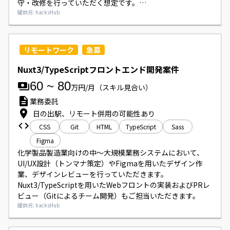
守・改修を行っていただく想定です。

要件定義から保守改修までの工程に携わり、Figma等のデザ
提供元: hacksHub
イン成果物をコードに落とし込む作業やAPI連携実装、パフ
ォーマンス改善・リファクタリング等も発生します。

開発環境はMac、Node.js、Git/GitHub、AWS等を利用して
リモートワーク
急募
います。
Nuxt3/TypeScriptフロントエンド開発案件
60
~
80
万円/月
（スキル見合い）
業務委託
日の出駅、リモート併用の可能性あり
CSS
Git
HTML
TypeScript
Sass
Figma
化学製品製造業向けの中～大規模業務システムにおいて、
UI/UX設計（トンマナ策定）やFigmaを用いたデザイン作
業、デザインレビューを行っていただきます。

Nuxt3/TypeScriptを用いたWebフロントの実装およびPRレ
ビュー（Gitによるチーム開発）もご担当いただきます。
提供元: hacksHub