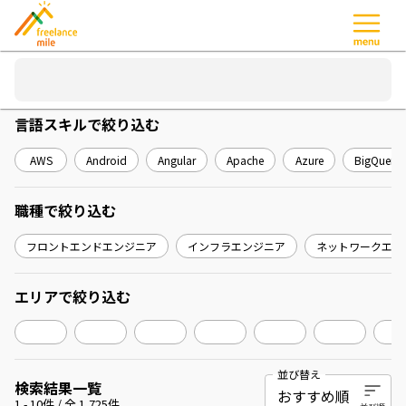
言語スキル
で絞り込む
AWS
Android
Angular
Apache
Azure
BigQuery
職種
で絞り込む
フロントエンドエンジニア
インフラエンジニア
ネットワークエン
エリア
で絞り込む
並び替え
検索結果一覧
1
-
10
件 / 全
1,725
件