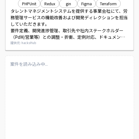
PHPUnit
Redux
gin
Figma
Terraform
タレントマネジメントシステムを提供する事業会社にて、労
務管理サービスの機能改善および開発ディレクションを担当
していただきます。

要件定義、開発進捗管理、取引先や社内ステークホルダー
（PdM/営業等）との調整・折衝、定例対応、ドキュメント
整備や他ディレクターのサポート業務を行っていただきま
提供元: hacksHub
す。
案件を読み込み中...