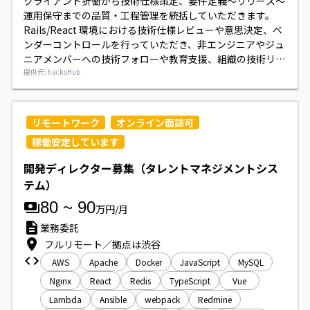
クライアント折衝から技術仕様策定、要件定義～リリース～
運用保守までの品質・工程管理を統括していただきます。

Rails/React 環境における技術仕様レビューや意思決定、ベ
ンダーコントロールを行っていただき、非エンジニアやジュ
ニアメンバーへの技術フォローや教育支援、組織の技術リテ
ラシー向上を推進していただきます。

提供元: hacksHub
プロジェクト推進におけるコミュニケーション設計の最適化
やナレッジ共有の仕組み化もご担当ください。
リモートワーク
オンライン面談可
稼働安定しています
開発ディレクター募集（タレントマネジメントシス
テム）
80
~
90
万円/月
業務委託
フルリモート／拠点は渋谷
AWS
Apache
Docker
JavaScript
MySQL
Nginx
React
Redis
TypeScript
Vue
Lambda
Ansible
webpack
Redmine