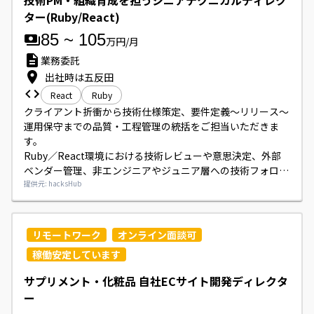
技術PM・組織育成を担うシニアテクニカルディレク
ター(Ruby/React)
85
~
105
万円/月
業務委託
出社時は五反田
React
Ruby
クライアント折衝から技術仕様策定、要件定義～リリース～
運用保守までの品質・工程管理の統括をご担当いただきま
す。

Ruby／React環境における技術レビューや意思決定、外部
ベンダー管理、非エンジニアやジュニア層への技術フォロー
や教育支援、社内の技術リテラシー向上施策にも携わってい
提供元: hacksHub
ただきます。
リモートワーク
オンライン面談可
稼働安定しています
サプリメント・化粧品 自社ECサイト開発ディレクタ
ー