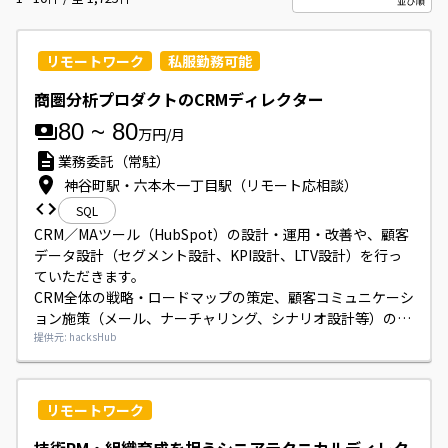
リモートワーク
私服勤務可能
商圏分析プロダクトのCRMディレクター
80
~
80
万円/月
業務委託（常駐）
神谷町駅・六本木一丁目駅（リモート応相談）
SQL
CRM／MAツール（HubSpot）の設計・運用・改善や、顧客
データ設計（セグメント設計、KPI設計、LTV設計）を行っ
ていただきます。

CRM全体の戦略・ロードマップの策定、顧客コミュニケーシ
ョン施策（メール、ナーチャリング、シナリオ設計等）の企
画・実行、マーケティング・営業・カスタマーサクセスとの
提供元: hacksHub
連携、要件定義や効果測定、分析および改善提案などをご担
当いただきます。
リモートワーク