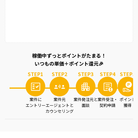
稼働中ずっとポイントがたまる！
いつもの単価＋ポイント還元🎉
STEP
1
STEP
2
STEP
3
STEP
4
STEP
5
案件に
案件元
案件発注元と
案件受注・
ポイント
エントリー
エージェントと
面談
契約申請
獲得
カウンセリング