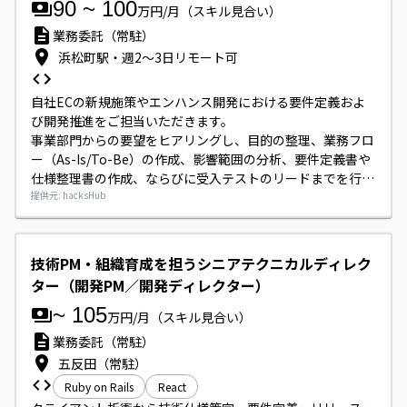
90
~
100
万円/月
（スキル見合い）
業務委託（常駐）
浜松町駅・週2〜3日リモート可
自社ECの新規施策やエンハンス開発における要件定義およ
び開発推進をご担当いただきます。

事業部門からの要望をヒアリングし、目的の整理、業務フロ
ー（As-Is/To-Be）の作成、影響範囲の分析、要件定義書や
仕様整理書の作成、ならびに受入テストのリードまでを行っ
ていただきます。

提供元: hacksHub
実装作業は行わず、上流工程とデリバリー管理に特化したポ
ジションです。
技術PM・組織育成を担うシニアテクニカルディレク
ター（開発PM／開発ディレクター）
~
105
万円/月
（スキル見合い）
業務委託（常駐）
五反田（常駐）
Ruby on Rails
React