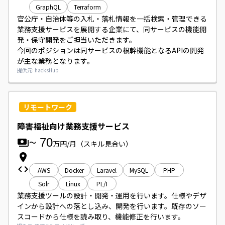
GraphQL
Terraform
官公庁・自治体等の入札・落札情報を一括検索・管理できる
業務支援サービスを展開する企業にて、同サービスの機能開
発・保守開発をご担当いただきます。

今回のポジションは同サービスの根幹機能となるAPIの開発
が主な業務となります。
提供元: hacksHub
リモートワーク
障害福祉向け業務支援サービス
~
70
万円/月
（スキル見合い）
AWS
Docker
Laravel
MySQL
PHP
Solr
Linux
PL/I
業務支援ツールの設計・開発・運用を行います。仕様やデザ
インから設計への落とし込み、開発を行います。既存のソー
スコードから仕様を読み取り、機能修正を行います。