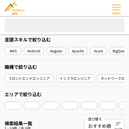
言語スキル
で絞り込む
AWS
Android
Angular
Apache
Azure
BigQuery
職種
で絞り込む
フロントエンドエンジニア
インフラエンジニア
ネットワークエン
エリア
で絞り込む
並び替え
検索結果一覧
1
-
10
件 / 全
5
件