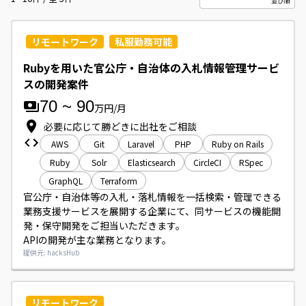
リモートワーク
私服勤務可能
Rubyを用いた官公庁・自治体の入札情報管理サービ
スの開発案件
70
~
90
万円/月
必要に応じて勝どきに出社をご相談
AWS
Git
Laravel
PHP
Ruby on Rails
Ruby
Solr
Elasticsearch
CircleCI
RSpec
GraphQL
Terraform
官公庁・自治体等の入札・落札情報を一括検索・管理できる
業務支援サービスを展開する企業にて、同サービスの機能開
発・保守開発をご担当いただきます。

APIの開発が主な業務となります。
提供元: hacksHub
リモートワーク