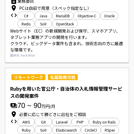
業務委託
夜間・休日の運用対応や電話対応、限定公開作業での夜間対
PCは自前で用意（スペック指定なし）
応が発生します。
C#
Java
MariaDB
Objective-C
Oracle
Redis
Solr
OpenStack
Webサイト（EC）の新規開発および保守、スマホアプリ、
タブレット業務アプリの開発を行います。

クラウド、ビッグデータ案件も含まれ、技術志向の方に最適
な環境です。
提供元: hacksHub
リモートワーク
私服勤務可能
Rubyを用いた官公庁・自治体の入札情報管理サービ
スの開発案件
70
~
90
万円/月
必要に応じて勝どきに出社をご相談
AWS
Git
Laravel
PHP
Ruby on Rails
Ruby
Solr
Elasticsearch
CircleCI
RSpec