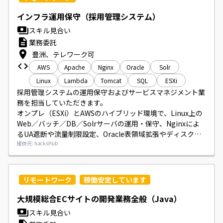
インフラ運用保守（採用管理システム）
スキル見合い
業務委託
豊洲、テレワーク可
AWS
Apache
Nginx
Oracle
Solr
Linux
Lambda
Tomcat
SQL
ESXi
採用管理システムの運用保守およびサービスマネジメント業
務を担当していただきます。

オンプレ（ESXi）とAWSのハイブリッド環境で、Linux上の
Web／バッチ／DB／Solrサーバの運用・保守、Nginxによ
るUA遮断や流量制限設定、Oracle表領域拡張やディスク増
設、キャパシティ管理、開発チームからの問い合わせ対応、
提供元: hacksHub
障害対応（アラート確認・対応、開発側とのやり取り、イン
フラ申請）を行っていただきます。

加えて、サーバ要件定義・設計・構築、SSL運用（Route53
リモートワーク
稼働安定しています
へのドメイン追加、ACMによる証明書発行・インストール、
サイト閉鎖対応）、期初合算や月次請求確認、AWSリソース
大規模総合ECサイトの開発業務全般（Java）
削除やS3へのデータ移行などクローズ対応、各種会議（週次
スキル見合い
定例）への参加も含まれます。
