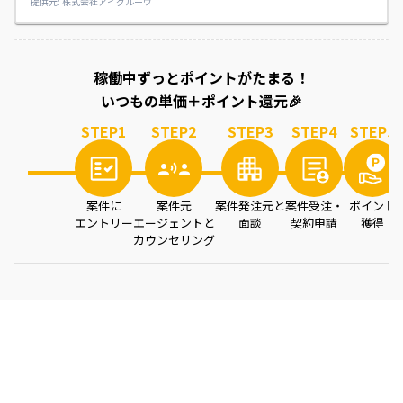
提供元: 株式会社アイグルーヴ
案件を読み込み中...
稼働中ずっとポイントがたまる！
いつもの単価＋ポイント還元🎉
STEP
1
STEP
2
STEP
3
STEP
4
STEP
5
案件に
案件元
案件発注元と
案件受注・
ポイント
エントリー
エージェントと
面談
契約申請
獲得
カウンセリング