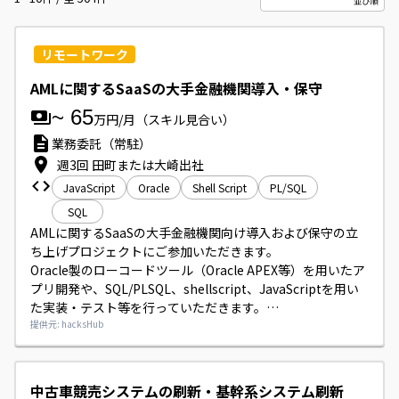
リモートワーク
AMLに関するSaaSの大手金融機関導入・保守
~
65
万円/月
（スキル見合い）
業務委託（常駐）
週3回 田町または大崎出社
JavaScript
Oracle
Shell Script
PL/SQL
SQL
AMLに関するSaaSの大手金融機関向け導入および保守の立
ち上げプロジェクトにご参加いただきます。

Oracle製のローコードツール（Oracle APEX等）を用いたア
プリ開発や、SQL/PLSQL、shellscript、JavaScriptを用い
た実装・テスト等を行っていただきます。

Slack等のチャットツールを利用してチームとコミュニケー
提供元: hacksHub
ションを取っていただきます。

勤務はリモート併用で、週3回程度オフィス出社（田町また
は大崎）が発生します。

中古車競売システムの刷新・基幹系システム刷新