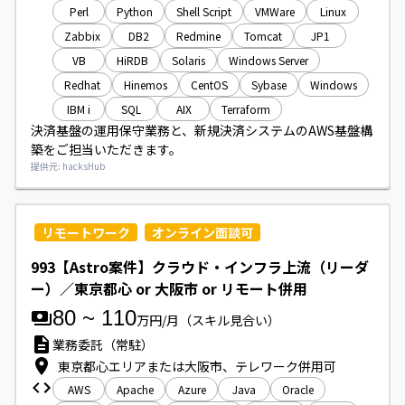
Perl
Python
Shell Script
VMWare
Linux
Zabbix
DB2
Redmine
Tomcat
JP1
VB
HiRDB
Solaris
Windows Server
Redhat
Hinemos
CentOS
Sybase
Windows
IBM i
SQL
AIX
Terraform
決済基盤の運用保守業務と、新規決済システムのAWS基盤構
築をご担当いただきます。
提供元: hacksHub
リモートワーク
オンライン面談可
993【Astro案件】クラウド・インフラ上流（リーダ
ー）／東京都心 or 大阪市 or リモート併用
80
~
110
万円/月
（スキル見合い）
業務委託（常駐）
東京都心エリアまたは大阪市、テレワーク併用可
AWS
Apache
Azure
Java
Oracle