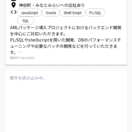
神谷町・みなとみらいへの出社あり
JavaScript
Oracle
Shell Script
PL/SQL
SQL
AMLパッケージ導入プロジェクトにおけるバックエンド開発
を中心にご対応いただきます。

PL/SQLやshellscriptを用いた開発、DBのパフォーマンスチ
ューニングや必要なバッチの開発などを行っていただきま
す。

設計段階から携わっていただき、リーダーとしてメンバーの
提供元: hacksHub
取りまとめもお願いいたします。
案件を読み込み中...