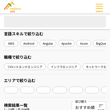
言語スキル
で絞り込む
AWS
Android
Angular
Apache
Azure
BigQuery
職種
で絞り込む
フロントエンドエンジニア
インフラエンジニア
ネットワークエン
エリア
で絞り込む
並び替え
検索結果一覧
1
-
10
件 / 全
504
件