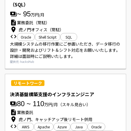
開始時期は5月または6月を想定しております。
（SQL）
~
95
万円/月
業務委託（常駐）
虎ノ門オフィス（常駐）
Oracle
Shell Script
SQL
大規模システムの移行作業にご参画いただき、データ移行の
設計・開発およびリフト＆シフト対応をお願いいたします。

詳細は面談時にご説明いたします。
提供元: hacksHub
リモートワーク
決済基盤構築支援のインフラエンジニア
80
~
110
万円/月
（スキル見合い）
業務委託
虎ノ門、キャッチアップ後リモート併用
AWS
Apache
Azure
Java
Oracle