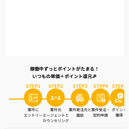
稼働中ずっとポイントがたまる！
いつもの単価＋ポイント還元🎉
STEP
1
STEP
2
STEP
3
STEP
4
STEP
5
案件に
案件元
案件発注元と
案件受注・
ポイント
エントリー
エージェントと
面談
契約申請
獲得
カウンセリング