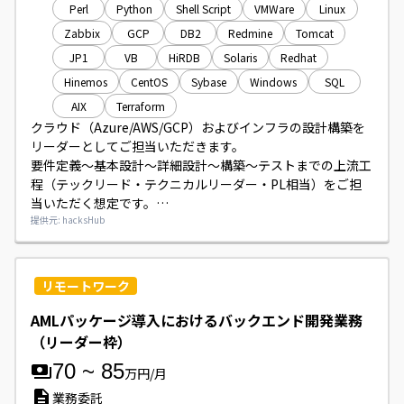
Perl
Python
Shell Script
VMWare
Linux
Zabbix
GCP
DB2
Redmine
Tomcat
JP1
VB
HiRDB
Solaris
Redhat
Hinemos
CentOS
Sybase
Windows
SQL
AIX
Terraform
クラウド（Azure/AWS/GCP）およびインフラの設計構築を
リーダーとしてご担当いただきます。

要件定義～基本設計～詳細設計～構築～テストまでの上流工
程（テックリード・テクニカルリーダー・PL相当）をご担
当いただく想定です。

民間企業向け既存／新規システムの対応が中心で、必要に応
提供元: hacksHub
じて顧客折衝やチームマネジメントもお願いいたします。
リモートワーク
AMLパッケージ導入におけるバックエンド開発業務
（リーダー枠）
70
~
85
万円/月
業務委託