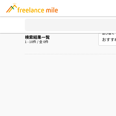
並び替え
検索結果一覧
1
-
10
件 / 全
0
件
案件を読み込み中...