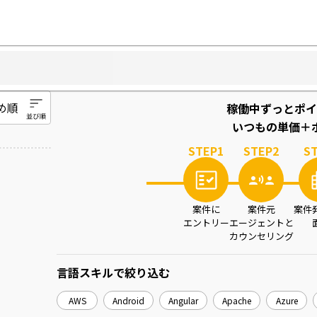
稼働中ずっとポイ
いつもの単価＋ポ
STEP
1
STEP
2
S
案件に
案件元
案件
エントリー
エージェントと
カウンセリング
言語スキル
で絞り込む
AWS
Android
Angular
Apache
Azure