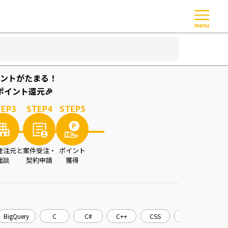
ントがたまる！
イント還元🎉
TEP
3
STEP
4
STEP
5
発注元と
案件受注・
ポイント
面談
契約申請
獲得
BigQuery
C
C#
C++
CSS
CakePHP
C