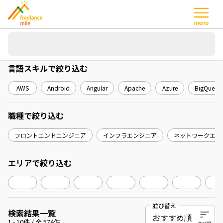
言語スキル
で絞り込む
AWS
Android
Angular
Apache
Azure
BigQuery
職種
で絞り込む
フロントエンドエンジニア
インフラエンジニア
ネットワークエン
エリア
で絞り込む
並び替え
検索結果一覧
1
-
10
件 / 全
574
件