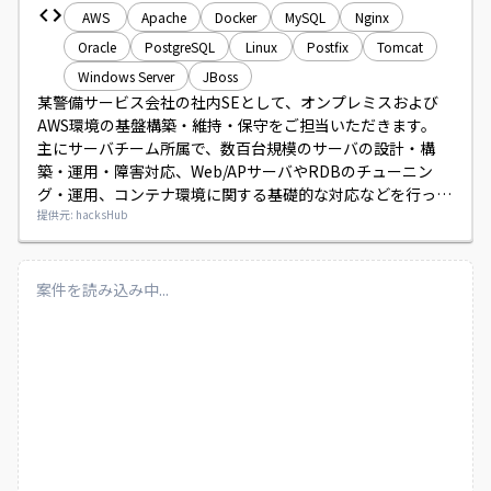
AWS
Apache
Docker
MySQL
Nginx
Oracle
PostgreSQL
Linux
Postfix
Tomcat
Windows Server
JBoss
某警備サービス会社の社内SEとして、オンプレミスおよび
AWS環境の基盤構築・維持・保守をご担当いただきます。

主にサーバチーム所属で、数百台規模のサーバの設計・構
築・運用・障害対応、Web/APサーバやRDBのチューニン
グ・運用、コンテナ環境に関する基礎的な対応などを行って
いただきます。
提供元: hacksHub
案件を読み込み中...