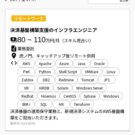
リモートワーク
決済基盤構築支援のインフラエンジニア
80
~
110
万円/月
（スキル見合い）
業務委託
虎ノ門、キャッチアップ後リモート併用
AWS
Apache
Azure
Java
Oracle
Perl
Python
Shell Script
VMWare
Linux
Zabbix
DB2
Redmine
Tomcat
JP1
VB
HiRDB
Solaris
Windows Server
Redhat
Hinemos
CentOS
Sybase
Windows
IBM i
SQL
AIX
Terraform
決済基盤の運用保守業務と、新規決済システムのAWS基盤構
築をご担当いただきます。
提供元: hacksHub