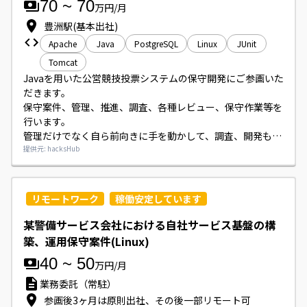
70
~
70
万円/月
豊洲駅(基本出社)
Apache
Java
PostgreSQL
Linux
JUnit
Tomcat
Javaを用いた公営競技投票システムの保守開発にご参画いた
だきます。

保守案件、管理、推進、調査、各種レビュー、保守作業等を
行います。

管理だけでなく自ら前向きに手を動かして、調査、開発も行
える要員を募集しております。

提供元: hacksHub
サブリーダークラスのポジションです。

夜勤対応がありますので、ご理解のある方でお願いいたしま
す。
リモートワーク
稼働安定しています
某警備サービス会社における自社サービス基盤の構
築、運用保守案件(Linux)
40
~
50
万円/月
業務委託（常駐）
参画後3ヶ月は原則出社、その後一部リモート可