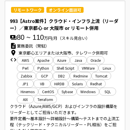
リモートワーク
オンライン面談可
993【Astro案件】クラウド・インフラ上流（リーダ
ー）／東京都心 or 大阪市 or リモート併用
80
~
110
万円/月
（スキル見合い）
業務委託（常駐）
東京都心エリアまたは大阪市、テレワーク併用可
AWS
Apache
Azure
Java
Oracle
Perl
Python
Shell Script
VMWare
Linux
Zabbix
GCP
DB2
Redmine
Tomcat
JP1
VB
HiRDB
Solaris
Redhat
Hinemos
CentOS
Sybase
Windows
SQL
AIX
Terraform
クラウド（Azure/AWS/GCP）およびインフラの設計構築を
リーダーとしてご担当いただきます。

要件定義～基本設計～詳細設計～構築～テストまでの上流工
程（テックリード・テクニカルリーダー・PL相当）をご担