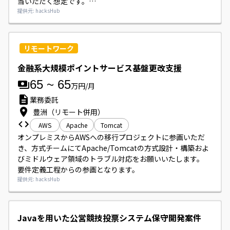
当いただく想定です。

民間企業向け既存／新規システムの対応が中心で、必要に応
提供元: hacksHub
じて顧客折衝やチームマネジメントもお願いいたします。
リモートワーク
金融系大規模ポイントサービス基盤更改支援
65
~
65
万円/月
業務委託
豊洲（リモート併用）
AWS
Apache
Tomcat
オンプレミスからAWSへの移行プロジェクトに参画いただ
き、方式チームにてApache/Tomcatの方式設計・構築およ
びミドルウェア領域のトラブル対応をお願いいたします。

要件定義工程からの参画となります。
提供元: hacksHub
Javaを用いた公営競技投票システム保守開発案件