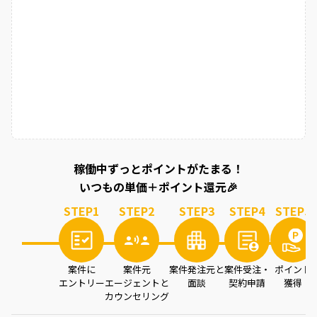
稼働中ずっとポイントがたまる！
いつもの単価＋ポイント還元🎉
STEP
1
STEP
2
STEP
3
STEP
4
STEP
5
案件に
案件元
案件発注元と
案件受注・
ポイント
エントリー
エージェントと
面談
契約申請
獲得
カウンセリング