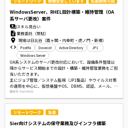
リモートワーク
稼働安定しています
私服勤務可能
をご担当いただきます。

成果物レビューや顧客との調整にもご対応いただきます。
WindowsServer、RHEL設計構築・維持管理（OA
系サーバ更改）案件
スキル見合い
業務委託（常駐）
現場は日比谷（霞ヶ関・内幸町・虎ノ門・新橋）
Postfix
Dovecot
Active Directory
JP1
Windows Server
OA系システムのサーバ更改対応において、設備条件整理以
降からサービス開始までの設計・構築・維持管理業務をご担
当いただきます。

主にジョブ管理／システム監視（JP1製品）やウイルス対策
の運用を中心に、仮想基盤やOS、DBMS、認証、メール、バ
ックアップ等の運用保守・成果物のレビューに携わっていた
提供元: hacksHub
だきます。

顧客とのやり取りや元請のリーダーとの成果物レビューを行
っていただきます。
リモートワーク
急募
Sier向けシステムの保守業務及びインフラ構築