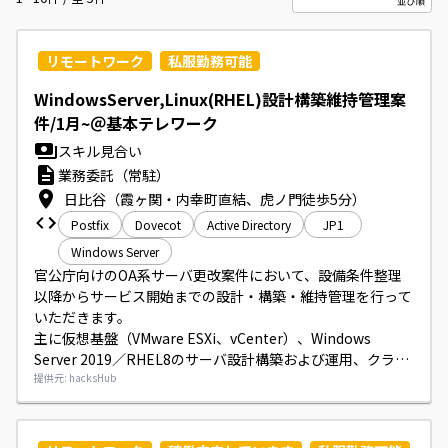
リモートワーク
私服勤務可能
WindowsServer,Linux(RHEL)設計構築維持管理案
件/1月~＠基本テレワーク
スキル見合い
業務委託（常駐）
日比谷（霞ヶ関・内幸町直結、虎ノ門徒歩5分）
Postfix
Dovecot
Active Directory
JP1
Windows Server
官公庁向けのOA系サーバ更改案件において、設備条件整理
以降からサービス開始までの設計・構築・維持管理を行って
いただきます。

主に仮想基盤（VMware ESXi、vCenter）、Windows 
Server 2019／RHEL8のサーバ設計構築および運用、クラス
タ（CLUSTERPRO X、WSFC）、DB（Microsoft SQL 
提供元: hacksHub
Server、Oracle）、ジョブ管理・システム監視（JP1製品）
やウイルス対策ソフトの設定・運用、メール（postfix、
dovecot）やバックアップ（NetBackup）等の保守運用業務