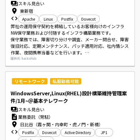
スキル見合い
東新宿
Apache
Linux
Postfix
Dovecot
弊社の運用保守契約を締結しているお客様向けのインフラ
NW保守業務および付随するインフラ構築業務です。

保守業務では、障害切り分けや調査、メーカー問合せ、障害
復旧対応、定期メンテナンス、パッチ適用対応、社内情シス
作業、夜間携帯当番などを行います。

インフラ構築では、顧客からの依頼に応じてADやファイル
提供元: hacksHub
サーバ、メールサーバ、ルーター/FW機器などの新規構築や
リプレースを行います。
リモートワーク
私服勤務可能
WindowsServer,Linux(RHEL)設計構築維持管理案
件/1月~＠基本テレワーク
スキル見合い
業務委託（常駐）
日比谷（霞ヶ関・内幸町・虎ノ門・新橋）
Postfix
Dovecot
Active Directory
JP1