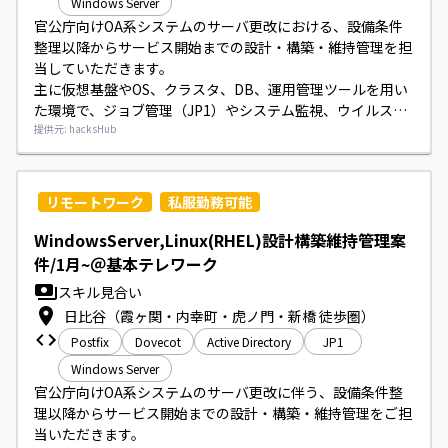
Windows Server
官公庁向けOA系システムのサーバ更改における、設備条件
整理以降からサービス開始までの設計・構築・維持管理を担
当していただきます。

主に仮想基盤やOS、クラスタ、DB、運用管理ツールを用い
た環境で、ジョブ管理（JP1）やシステム監視、ウイルス対
策の運用・設定・検証等を行っていただきます。

提供元: hacksHub
成果物のレビューや関係者との調整も発生します。
リモートワーク
私服勤務可能
WindowsServer,Linux(RHEL)設計構築維持管理案
件/1月~＠基本テレワーク
スキル見合い
日比谷（霞ヶ関・内幸町・虎ノ門・新橋 徒歩圏）
Postfix
Dovecot
Active Directory
JP1
Windows Server
官公庁向けOA系システムのサーバ更改に伴う、設備条件整
理以降からサービス開始までの設計・構築・維持管理をご担
当いただきます。
