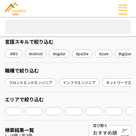
言語スキル
で絞り込む
AWS
Android
Angular
Apache
Azure
BigQuery
職種
で絞り込む
フロントエンドエンジニア
インフラエンジニア
ネットワークエン
エリア
で絞り込む
並び替え
検索結果一覧
1
-
10
件 / 全
5
件