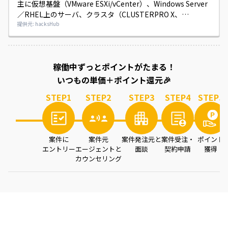
主に仮想基盤（VMware ESXi/vCenter）、Windows Server
／RHEL上のサーバ、クラスタ（CLUSTERPRO X、
WSFC）、DB（Microsoft SQL Server、Oracle）環境におけ
提供元: hacksHub
るジョブ管理・システム監視（JP1製品）およびウイルス対
策運用・設定・保守を中心に対応していただきます。

試験対応等で出社要請が発生する場合がありますので、柔軟
案件を読み込み中...
稼働中ずっとポイントがたまる！
に対応いただける方を希望します。
いつもの単価＋ポイント還元🎉
STEP
1
STEP
2
STEP
3
STEP
4
STEP
5
案件に
案件元
案件発注元と
案件受注・
ポイント
エントリー
エージェントと
面談
契約申請
獲得
カウンセリング