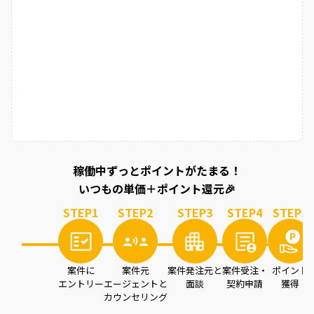
稼働中ずっとポイントがたまる！
いつもの単価＋ポイント還元🎉
STEP
1
STEP
2
STEP
3
STEP
4
STEP
5
案件に
案件元
案件発注元と
案件受注・
ポイント
エントリー
エージェントと
面談
契約申請
獲得
カウンセリング