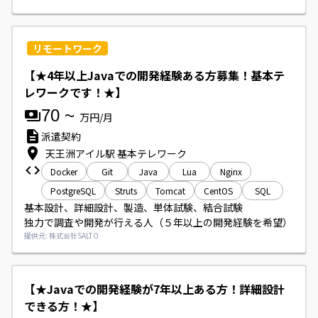
リモートワーク
【★4年以上Javaでの開発経験ある方募集！基本テ
レワークです！★】
70
~
万円/月
派遣契約
天王洲アイル駅 基本テレワーク
Docker
Git
Java
Lua
Nginx
PostgreSQL
Struts
Tomcat
CentOS
SQL
基本設計、詳細設計、製造、単体試験、結合試験

独力で調査や開発が行える人（５年以上の開発経験を希望）
提供元: 株式会社SALTO
【★Javaでの開発経験が7年以上ある方！詳細設計
できる方！★】