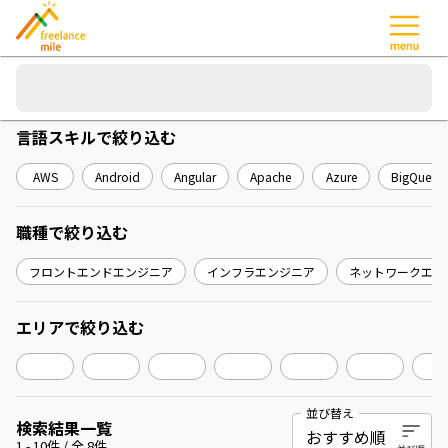
言語スキル
で絞り込む
AWS
Android
Angular
Apache
Azure
BigQuery
職種
で絞り込む
フロントエンドエンジニア
インフラエンジニア
ネットワークエン
エリア
で絞り込む
並び替え
検索結果一覧
1
-
10
件 / 全
8
件