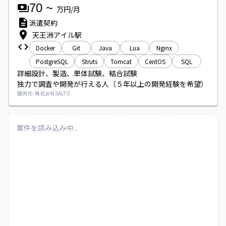
70
~
万円/月
派遣契約
天王洲アイル駅
Docker
Git
Java
Lua
Nginx
PostgreSQL
Struts
Tomcat
CentOS
SQL
詳細設計、製造、単体試験、結合試験

独力で調査や開発が行える人（５年以上の開発経験を希望）
提供元: 株式会社SALTO
案件を読み込み中...