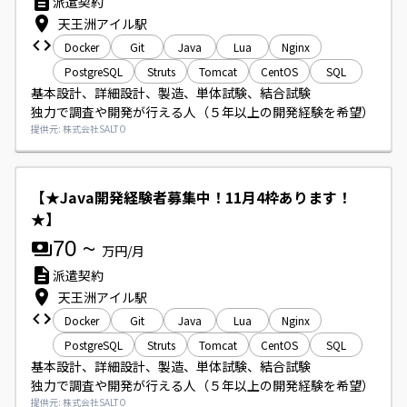
派遣契約
天王洲アイル駅
Docker
Git
Java
Lua
Nginx
PostgreSQL
Struts
Tomcat
CentOS
SQL
基本設計、詳細設計、製造、単体試験、結合試験

独力で調査や開発が行える人（５年以上の開発経験を希望）
提供元: 株式会社SALTO
【★Java開発経験者募集中！11月4枠あります！
★】
70
~
万円/月
派遣契約
天王洲アイル駅
Docker
Git
Java
Lua
Nginx
PostgreSQL
Struts
Tomcat
CentOS
SQL
基本設計、詳細設計、製造、単体試験、結合試験

独力で調査や開発が行える人（５年以上の開発経験を希望）
提供元: 株式会社SALTO