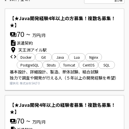
【★Java開発経験4年以上の方募集！複数名募集！
★】
70
~
万円/月
派遣契約
天王洲アイル駅
Docker
Git
Java
Lua
Nginx
PostgreSQL
Struts
Tomcat
CentOS
SQL
基本設計、詳細設計、製造、単体試験、結合試験

独力で調査や開発が行える人（５年以上の開発経験を希望）
提供元: 株式会社SALTO
【★Java開発4年以上の経験者募集！複数名募集！
★】
70
~
万円/月