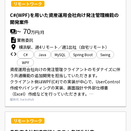
リモートワーク
C#(WPF)を用いた資産運用会社向け発注管理機能の
開発案件
~
70
万円/月
業務委託
横浜駅、週4リモート／週1出社（自宅リモート）
C#
Java
MySQL
Spring Boot
Swing
WPF
資産運用会社向けの発注管理クライアントのモダナイズに伴
う共通機能の追加開発を担当していただきます。

クライアント側はWPF(C#)での実装が中心で、UserControl
作成やバインディングの実装、画面設計や外部仕様書
（Excel）作成などを行っていただきます。

サーバ側はSpring Boot(Java)構成で、必要に応じて現行
提供元: hacksHub
Swing画面への小修正対応が発生する可能性がございます。
リモートワーク