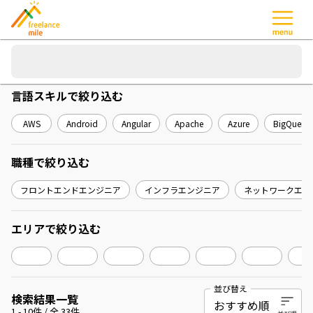
言語スキル
で絞り込む
AWS
Android
Angular
Apache
Azure
BigQuery
職種
で絞り込む
フロントエンドエンジニア
インフラエンジニア
ネットワークエン
エリア
で絞り込む
並び替え
検索結果一覧
1
-
10
件 / 全
33
件