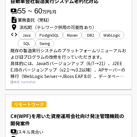
自動車会社製造実行システム老朽化対応
55
~
60
万円/月
業務委託（常駐）
浜松町（テレワーク併用の可能性あり）
Java
PostgreSQL
Maven
DB2
WebLogic
SQL
Swing
既存の製造実行システムのプラットフォームリニューアルお
よび旧プログラムの改修を行っていただきます。

具体的には、Javaのバージョンアップ（6/7→21）、J2EE 
EJBのバージョンアップ（v2.1→v3.2以降）、APサーバーの
移行（WebLogic Server→JBoss EAP 8.0）、データベース
の移行（DB2→PostgreSQL）などの作業をお願いいたしま
提供元: hacksHub
す。

UIはSwingを利用し、フレームワークは独自開発のものを扱
います。
リモートワーク
C#(WPF)を用いた資産運用会社向け発注管理機能の
開発案件
スキル見合い