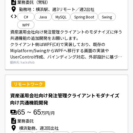
業務委託（常駐）
勤務地：横浜駅、週3リモート／週2出社
C#
Java
MySQL
Spring Boot
Swing
WPF
資産運用会社向け発注管理クライアントのモダナイズに伴う
共通機能の追加開発をお願いします。

クライアント側はWPF(C#)で実装しており、既存の
Miplatform/SwingからWPFへ移行する画面の実装や
UserControl作成、バインディング対応、外部設計に基づく
画面レイアウト作成等に携わっていただきます。

提供元: hacksHub
サーバ側はSpringBoot(Java)構成です。
リモートワーク
資産運用会社向け発注管理クライアントモダナイズ
向け共通機能開発
65
~
65
万円/月
業務委託
横浜勤務、週2回出社