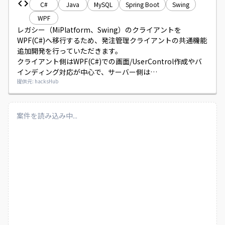
C#
Java
MySQL
Spring Boot
Swing
WPF
レガシー（MiPlatform、Swing）のクライアントを
WPF(C#)へ移行するため、発注管理クライアントの共通機能
追加開発を行っていただきます。

クライアント側はWPF(C#)での画面/UserControl作成やバ
インディング対応が中心で、サーバー側は
SpringBoot(Java)との連携受け渡しが発生します。

提供元: hacksHub
外部設計（画面レイアウトや外部仕様書の作成）はExcelを
用いて行っていただきます。
案件を読み込み中...