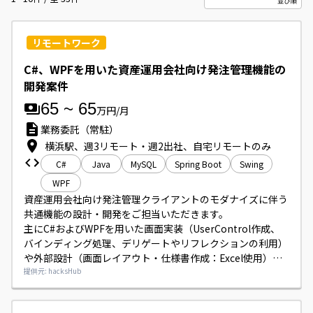
リモートワーク
C#、WPFを用いた資産運用会社向け発注管理機能の
開発案件
65
~
65
万円/月
業務委託（常駐）
横浜駅、週3リモート・週2出社、自宅リモートのみ
C#
Java
MySQL
Spring Boot
Swing
WPF
資産運用会社向け発注管理クライアントのモダナイズに伴う
共通機能の設計・開発をご担当いただきます。

主にC#およびWPFを用いた画面実装（UserControl作成、
バインディング処理、デリゲートやリフレクションの利用）
や外部設計（画面レイアウト・仕様書作成：Excel使用）を
行っていただきます。

提供元: hacksHub
必要に応じて既存画面への修正対応も発生する可能性があり
ます。