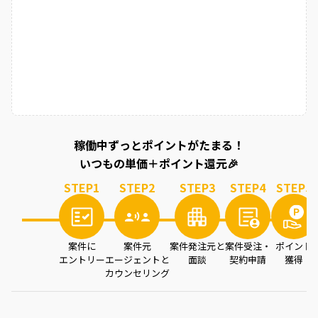
稼働中ずっとポイントがたまる！
いつもの単価＋ポイント還元🎉
STEP
1
STEP
2
STEP
3
STEP
4
STEP
5
案件に
案件元
案件発注元と
案件受注・
ポイント
エントリー
エージェントと
面談
契約申請
獲得
カウンセリング