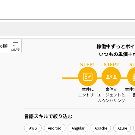
稼働中ずっとポイ
いつもの単価＋ポ
STEP
1
STEP
2
S
案件に
案件元
案件
エントリー
エージェントと
カウンセリング
言語スキル
で絞り込む
AWS
Android
Angular
Apache
Azure