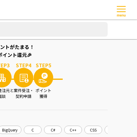
ントがたまる！
イント還元🎉
TEP
3
STEP
4
STEP
5
発注元と
案件受注・
ポイント
面談
契約申請
獲得
BigQuery
C
C#
C++
CSS
CakePHP
C