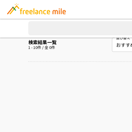
並び替え
検索結果一覧
1
-
10
件 / 全
0
件
案件を読み込み中...