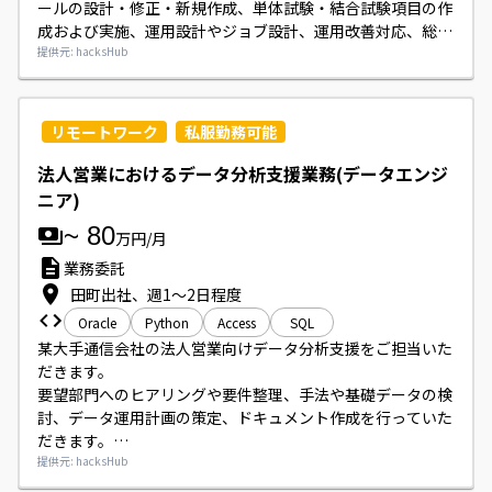
ールの設計・修正・新規作成、単体試験・結合試験項目の作
成および実施、運用設計やジョブ設計、運用改善対応、総合
試験対応などを行っていただきます。

提供元: hacksHub
オンプレ環境からOCIへのクラウドリフトに伴うスクリプト
改修が含まれますが、OCI経験は必須ではありません。
リモートワーク
私服勤務可能
法人営業におけるデータ分析支援業務(データエンジ
ニア)
~
80
万円/月
業務委託
田町出社、週1～2日程度
Oracle
Python
Access
SQL
某大手通信会社の法人営業向けデータ分析支援をご担当いた
だきます。

要望部門へのヒアリングや要件整理、手法や基礎データの検
討、データ運用計画の策定、ドキュメント作成を行っていた
だきます。

分析用アウトプットデータの作成・精査や既存の分析ツール
提供元: hacksHub
改修、BIツール作成支援も行っていただきます。
