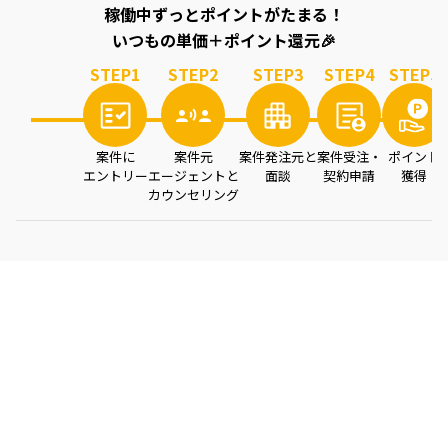
稼働中ずっとポイントがたまる！
いつもの単価＋ポイント還元🎉
STEP
1
STEP
2
STEP
3
STEP
4
STEP
5
案件に
案件元
案件発注元と
案件受注・
ポイント
エントリー
エージェントと
面談
契約申請
獲得
カウンセリング