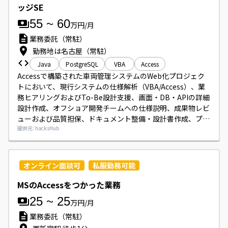
ッジSE
55
~
60
万円/月
業務委託（常駐）
勤務地は名古屋（常駐）
Java
PostgreSQL
VBA
Access
Accessで構築された車両管理システムのWeb化プロジェク
トにおいて、現行システムの仕様解析（VBA/Access）、業
務ヒアリングおよびTo-Be設計支援、画面・DB・APIの詳細
設計作成、オフショア開発チームへの仕様説明、成果物レビ
ューおよび品質担保、ドキュメント整備・設計書作成、プロ
ジェクト推進（タスク・リスク管理）をご担当いただきま
提供元: hacksHub
す。
オンライン面談可
私服勤務可能
MSのAccessをつかった業務
25
~
25
万円/月
業務委託（常駐）