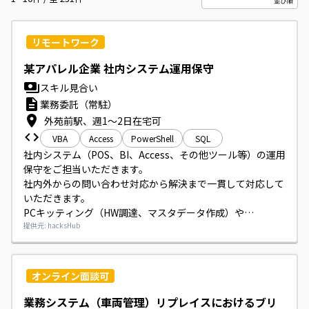
リモートワーク
某アパレル企業 社内システム運用保守
スキル見合い
業務委託（常駐）
外苑前駅、週1～2日在宅可
VBA
Access
PowerShell
SQL
社内システム（POS、BI、Access、その他ツール等）の運用
保守をご担当いただきます。

社内外からの問い合わせ対応から解決まで一貫して対応して
いただきます。

PCキッティング（HW調達、マスタデータ作成）や
PowerShellを用いた作業、VBAによるツール開発（要件定
提供元: hacksHub
義～プログラミング）、およびSQLやDBに関する保守・運
用業務も含まれます。
オンライン面談可
業務システム（車両管理）リプレイスにおけるブリ