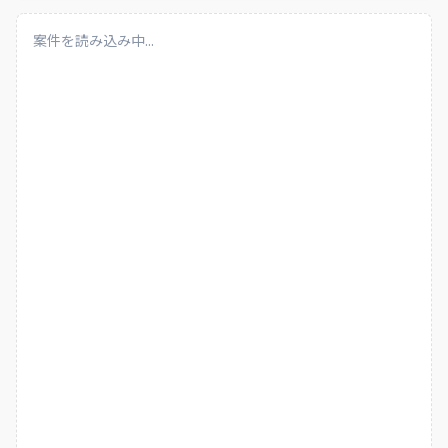
データ運用に関する利用部門や作業者との調整、マニュアル
作成、障害時の影響調査、各種申請・問い合わせ対応などの
案件を読み込み中...
運用支援業務も含まれます。