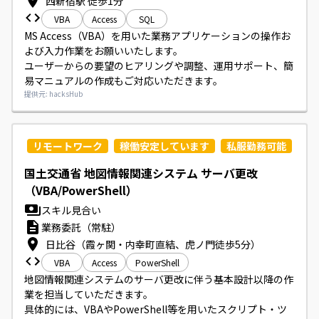
西新宿駅 徒歩1分
VBA
Access
SQL
MS Access（VBA）を用いた業務アプリケーションの操作お
よび入力作業をお願いいたします。

ユーザーからの要望のヒアリングや調整、運用サポート、簡
易マニュアルの作成もご対応いただきます。
提供元: hacksHub
リモートワーク
稼働安定しています
私服勤務可能
国土交通省 地図情報関連システム サーバ更改
（VBA/PowerShell）
スキル見合い
業務委託（常駐）
日比谷（霞ヶ関・内幸町直結、虎ノ門徒歩5分）
VBA
Access
PowerShell
地図情報関連システムのサーバ更改に伴う基本設計以降の作
業を担当していただきます。

具体的には、VBAやPowerShell等を用いたスクリプト・ツ