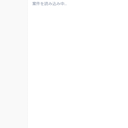
40%、設定・実装約10%、品質管理約20%を想定し
案件を読み込み中...
す。