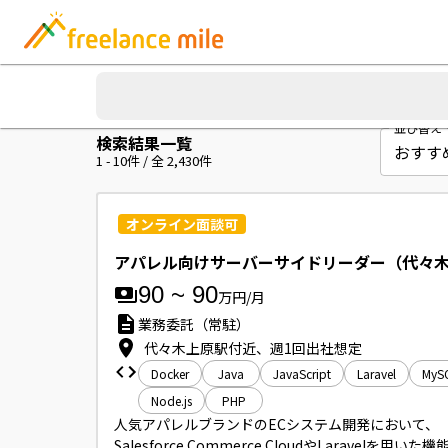
並び替え
検索結果一覧
1
-
10
件 / 全
2,430
件
オンライン面談可
アパレル向けサーバーサイドリーダー（代々
90
~
90
万円/月
業務委託（常駐）
代々木上原駅付近、週1回出社想定
Docker
Java
JavaScript
Laravel
MyS
Node.js
PHP
人気アパレルブランドのECシステム開発において、
Salesforce Commerce CloudやLaravelを用いた