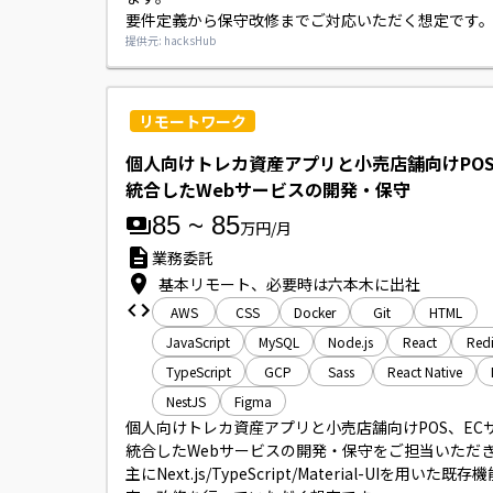
要件定義から保守改修までご対応いただく想定です。
開発環境はTypeScript／React／Next.js、バック
提供元: hacksHub
NestJs、インフラはAWSを利用しております。
リモートワーク
個人向けトレカ資産アプリと小売店舗向けPOS
統合したWebサービスの開発・保守
85
~
85
万円/月
業務委託
基本リモート、必要時は六本木に出社
AWS
CSS
Docker
Git
HTML
JavaScript
MySQL
Node.js
React
Redi
TypeScript
GCP
Sass
React Native
NestJS
Figma
個人向けトレカ資産アプリと小売店舗向けPOS、EC
統合したWebサービスの開発・保守をご担当いただき
主にNext.js/TypeScript/Material-UIを用いた既