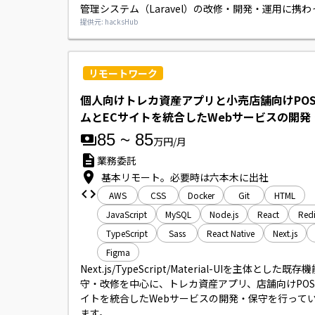
管理システム（Laravel）の改修・開発・運用に携
だきます。

提供元: hacksHub
また、エンジニア3名程度のタスク管理、コードレビ
スト設計といったチームリーダー業務も並行してご
だきます。
リモートワーク
個人向けトレカ資産アプリと小売店舗向けPO
ムとECサイトを統合したWebサービスの開発
85
~
85
万円/月
業務委託
基本リモート。必要時は六本木に出社
AWS
CSS
Docker
Git
HTML
JavaScript
MySQL
Node.js
React
Redi
TypeScript
Sass
React Native
Next.js
Figma
Next.js/TypeScript/Material-UIを主体とした既
守・改修を中心に、トレカ資産アプリ、店舗向けPOS
イトを統合したWebサービスの開発・保守を行って
ます。
