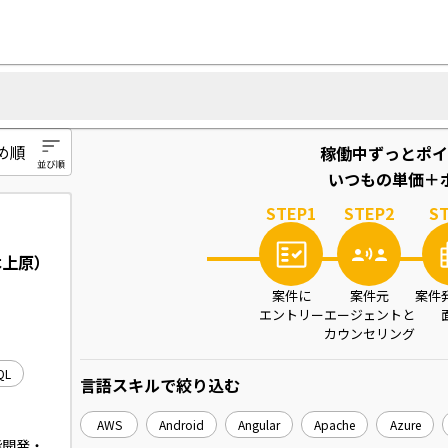
稼働中ずっとポイ
いつもの単価＋ポ
STEP
1
STEP
2
S
木上原）
案件に
案件元
案件
エントリー
エージェントと
カウンセリング
QL
言語スキル
で絞り込む
AWS
Android
Angular
Apache
Azure
機能開発・