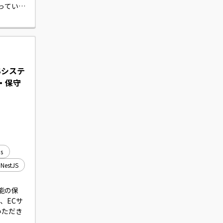
わっていた
ュー、テ
担当いた
Sシステ
・保守
s
NestJS
存機能の保
、ECサ
いただき