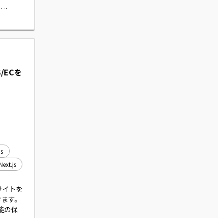


エンドに
/ECを
s
Next.js
サイトを
ます。

存機能の保