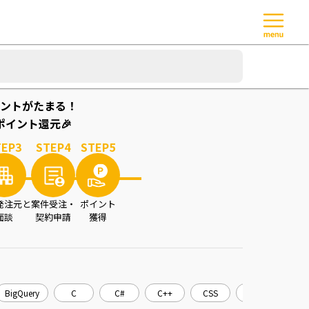
ントがたまる！
イント還元🎉
TEP
3
STEP
4
STEP
5
発注元と
案件受注・
ポイント
面談
契約申請
獲得
BigQuery
C
C#
C++
CSS
CakePHP
C