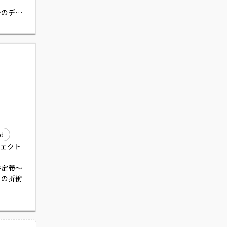
等のデザ
、パフォ
を利用してい
id
ジェクト
件定義～
との折衝
一部対応
管理約