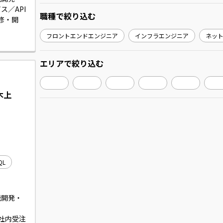
／API
職種
で絞り込む
修・開
フロントエンドエンジニア
インフラエンジニア
ネッ
ー、テス
す。
エリア
で絞り込む
木上
QL
機能開発・
社内受注