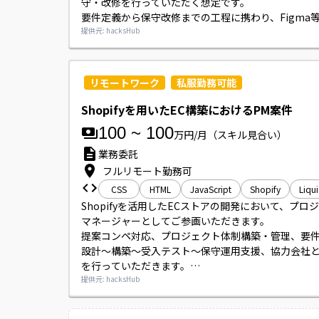
守・改修を行っていただく想定です。

要件定義から保守改修までの工程に携わり、Figma
イン成果物をコードに落とし込む作業やAPI連携実装
提供元: hacksHub
ーマンス改善・リファクタリング等も発生します。

開発環境はMac、Node.js、Git/GitHub、AWS等
ます。
リモートワーク
私服勤務可能
Shopifyを用いたEC構築におけるPM案件
100
~
100
万円/月
（スキル見合い）
業務委託
フルリモート勤務可
CSS
HTML
JavaScript
Shopify
Liqu
Shopifyを活用したECストアの開発において、プロ
マネージャーとしてご参画いただきます。

提案コンペ対応、プロジェクト体制構築・管理、要
設計～構築～受入テスト～保守運用支援、協力会社
を行っていただきます。

進捗管理・課題管理や品質管理、設定・実装作業の
提供元: hacksHub
も含まれます。

役割割合は要件整理約30%、開発チームの進捗/課題