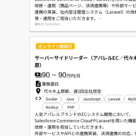
改修・運用（商品ページ、決済連携等）や外部サービス
連携の実装、社内受注管理システム（Laravel）の改
発・運用をご担当いただきます。

併せてエンジニア約3名のタスク管理、コードレビュ
提供元: hacksHub
ト設計などチームマネジメント業務もお願い致しま
オンライン面談可
サーバーサイドリーダー（アパレルEC／代々
原）
90
~
90
万円/月
業務委託
代々木上原駅、週1回出社想定
Docker
Java
JavaScript
Laravel
MyS
Node.js
PHP
人気アパレルブランドのECシステム開発において、
Salesforce Commerce CloudやLaravelを用いた
改修・運用を担当していただきます。

外部サービスやAPIとの連携実装、決済連携の対応、