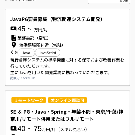
JavaPG要員募集（物流関連システム開発）
45
~
万円/月
業務委託（常駐）
海浜幕張駅付近（常駐）
Java
JavaScript
現行倉庫システムの標準機能に対する保守および改善作業を
行っていただきます。

主にJavaを用いた開発業務に携わっていただきます。
提供元: hacksHub
リモートワーク
オンライン面談可
SE ＆ PG・Java・Spring・年齢不問・東京/千葉/神
奈川/リモート併用またはフルリモート
40
~
75
万円/月
（スキル見合い）