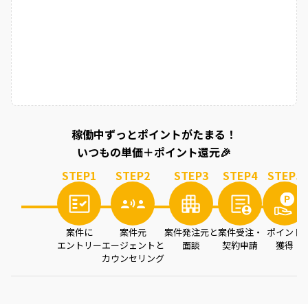
稼働中ずっとポイントがたまる！
いつもの単価＋ポイント還元🎉
STEP
1
STEP
2
STEP
3
STEP
4
STEP
5
案件に
案件元
案件発注元と
案件受注・
ポイント
エントリー
エージェントと
面談
契約申請
獲得
カウンセリング