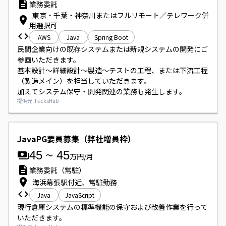
業務委託
東京・千葉・神奈川またはフルリモート／テレワーク併
用選択可
AWS
Java
Spring Boot
民間企業向けの既存システムまたは新規システムの開発にご
参画いただきます。

基本設計〜詳細設計〜製造〜テストの工程、または下流工程
（製造メイン）を担当していただきます。

加えてシステム保守・開発関連の業務も発生します。
提供元: hacksHub
JavaPG要員募集（弊社増員枠）
45
~
45
万円/月
業務委託（常駐）
海浜幕張駅付近、常駐勤務
Java
JavaScript
現行倉庫システムの標準機能の保守および改善作業を行って
いただきます。