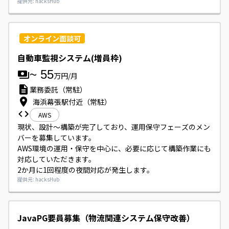
提供元: hacksHub
オンライン面談可
自動車監視システム(増員枠)
~
55
万円/月
業務委託（常駐）
海浜幕張駅付近（常駐）
AWS
現状、設計～構築が完了しており、運用保守フェーズのメン
バーを募集しています。

AWS環境の運用・保守を中心に、必要に応じて構築作業にも
対応していただきます。

2か月に1回程度の夜間対応が発生します。
提供元: hacksHub
JavaPG要員募集（物流関連システム保守改善）