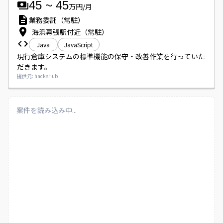
45
~
45
万円/月
業務委託（常駐）
海浜幕張駅付近（常駐）
Java
JavaScript
現行倉庫システムの標準機能の保守・改善作業を行っていた
だきます。
提供元: hacksHub
案件を読み込み中...