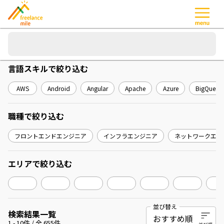
言語スキル
で絞り込む
AWS
Android
Angular
Apache
Azure
BigQuery
職種
で絞り込む
フロントエンドエンジニア
インフラエンジニア
ネットワークエン
エリア
で絞り込む
並び替え
検索結果一覧
1
-
10
件 / 全
655
件