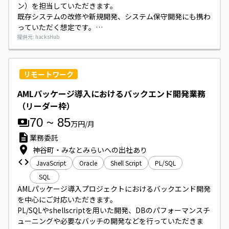
ン）を担当していただきます。

既存システムの改修や新規開発、システム保守開発にも携わ
っていただく想定です。

SE・PGとして複数名募集されています。
提供元: hacksHub
リモートワーク
AMLパッケージ導入におけるバックエンド開発業務
（リーダー枠）
70
~
85
万円/月
業務委託
神谷町・みなとみらいへの出社あり
JavaScript
Oracle
Shell Script
PL/SQL
SQL
AMLパッケージ導入プロジェクトにおけるバックエンド開発
を中心にご対応いただきます。

PL/SQLやshellscriptを用いた開発、DBのパフォーマンスチ
ューニングや必要なバッチの開発などを行っていただきま