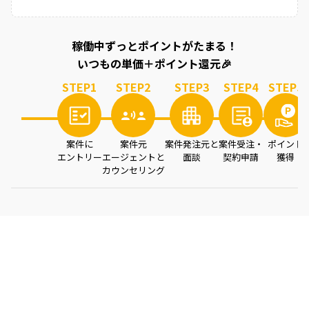
稼働中ずっとポイントがたまる！
いつもの単価＋ポイント還元🎉
STEP
1
STEP
2
STEP
3
STEP
4
STEP
5
案件に
案件元
案件発注元と
案件受注・
ポイント
エントリー
エージェントと
面談
契約申請
獲得
カウンセリング