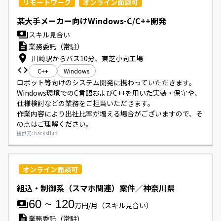
リモートワーク
オンライン面談可
某大手メーカー向けWindows-C/C++開発
スキル見合い
業務委託（常駐）
川崎駅からバス10分、東芝小向工場
C++
Windows
ロボット等向けのシステム開発に携わっていただきます。

Windows環境でのC言語およびC++を用いた実装・保守や、
仕様検討などの業務をご担当いただきます。

作業内容により出社比率が増える場合がございますので、そ
の点はご理解ください。
提供元: hacksHub
オンライン面談可
組込・制御系（スマホ関連）案件／神奈川県
60
~
120
万円/月
（スキル見合い）
業務委託（常駐）