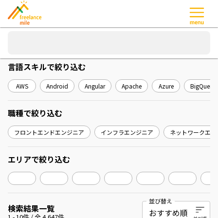
言語スキル
で絞り込む
AWS
Android
Angular
Apache
Azure
BigQuery
職種
で絞り込む
フロントエンドエンジニア
インフラエンジニア
ネットワークエン
エリア
で絞り込む
並び替え
検索結果一覧
1
-
10
件 / 全
4,647
件