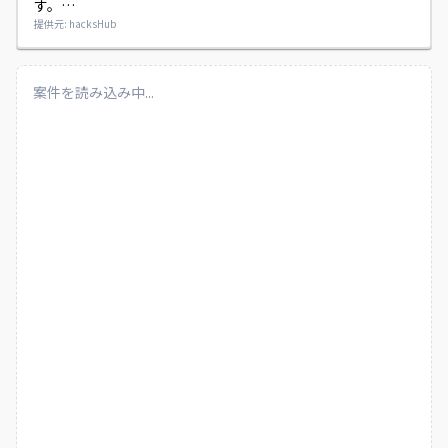
す。

設計段階から携わっていただき、リーダーとしてメンバーの
提供元: hacksHub
取りまとめもお願いいたします。
案件を読み込み中...