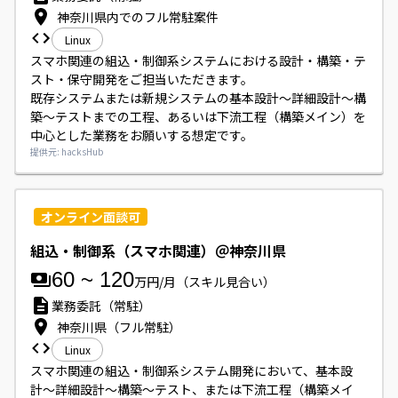
神奈川県内でのフル常駐案件
Linux
スマホ関連の組込・制御系システムにおける設計・構築・テ
スト・保守開発をご担当いただきます。

既存システムまたは新規システムの基本設計～詳細設計～構
築～テストまでの工程、あるいは下流工程（構築メイン）を
中心とした業務をお願いする想定です。
提供元: hacksHub
オンライン面談可
組込・制御系（スマホ関連）＠神奈川県
60
~
120
万円/月
（スキル見合い）
業務委託（常駐）
神奈川県（フル常駐）
Linux
スマホ関連の組込・制御系システム開発において、基本設
計〜詳細設計〜構築〜テスト、または下流工程（構築メイ