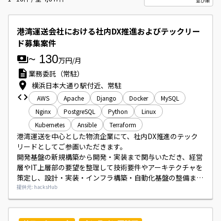
港湾運送会社における社内DX推進およびテックリー
ド募集案件
~
130
万円/月
業務委託（常駐）
横浜日本大通り駅付近、常駐
AWS
Apache
Django
Docker
MySQL
Nginx
PostgreSQL
Python
Linux
Kubernetes
Ansible
Terraform
港湾運送を中心とした物流企業にて、社内DX推進のテック
リードとしてご参画いただきます。

開発基盤の新規構築から開発・実装まで関与いただき、経営
層やIT上層部の要望を整理して技術要件やアーキテクチャを
策定し、設計・実装・インフラ構築・自動化基盤の整備まで
幅広くリードしていただきます。

提供元: hacksHub
Python/DjangoによるWebアプリ開発やLinux/AWS上での
環境構築、Docker/Kubernetes、Ansible、Terraform等を
用いた自動化・監視基盤の構築にも携わっていただきます。