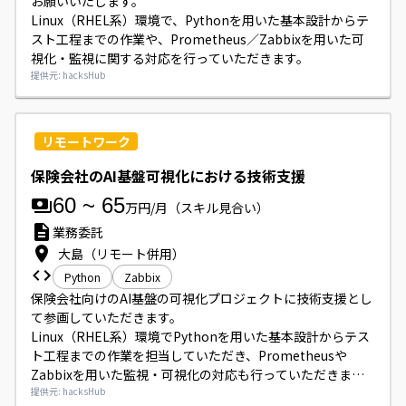
お願いいたします。

Linux（RHEL系）環境で、Pythonを用いた基本設計からテ
スト工程までの作業や、Prometheus／Zabbixを用いた可
視化・監視に関する対応を行っていただきます。
提供元: hacksHub
リモートワーク
保険会社のAI基盤可視化における技術支援
60
~
65
万円/月
（スキル見合い）
業務委託
大島（リモート併用）
Python
Zabbix
保険会社向けのAI基盤の可視化プロジェクトに技術支援とし
て参画していただきます。

Linux（RHEL系）環境でPythonを用いた基本設計からテス
ト工程までの作業を担当していただき、Prometheusや
Zabbixを用いた監視・可視化の対応も行っていただきま
す。
提供元: hacksHub