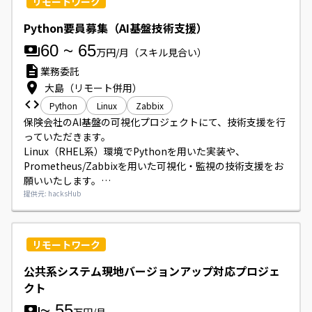
リモートワーク
Python要員募集（AI基盤技術支援）
60
~
65
万円/月
（スキル見合い）
業務委託
大島（リモート併用）
Python
Linux
Zabbix
保険会社のAI基盤の可視化プロジェクトにて、技術支援を行
っていただきます。

Linux（RHEL系）環境でPythonを用いた実装や、
Prometheus/Zabbixを用いた可視化・監視の技術支援をお
願いいたします。

基本設計からテスト工程までの作業にご対応いただきます。
提供元: hacksHub
リモートワーク
公共系システム現地バージョンアップ対応プロジェ
クト
~
55