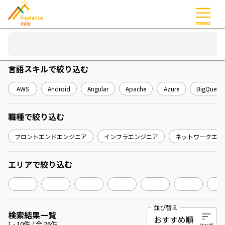
言語スキル
で絞り込む
AWS
Android
Angular
Apache
Azure
BigQuery
職種
で絞り込む
フロントエンドエンジニア
インフラエンジニア
ネットワークエン
エリア
で絞り込む
並び替え
検索結果一覧
1
-
10
件 / 全
26
件