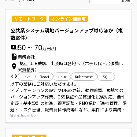
リモートワーク
オンライン面談可
公共系システム現地バージョンアップ対応ほか（複
数案件）
50
~
70
万円/月
業務委託
拠点はJR蕨駅、出張時は各地へ（ホテル代・出張費は
実費精算）
Java
React
Linux
Kubernetes
SQL
以下の業務にご対応いただきます。

アプリケーションの設定やDBの更新、動作確認、現地での
バージョンアップ作業、OSS検証や品質強化試験対応、要件
定義・基本設計の推進、顧客調整・PMO業務（進捗管理、課
題・リスク管理、報告資料作成等）など、案件により業務内
容が異なります。

提供元: hacksHub
出張対応が発生しますので対応可能な方をお願いします。