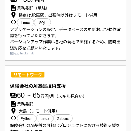
万円/月
業務委託（常駐）
拠点はJR蕨駅、出張時以外はリモート併用
Linux
SQL
アプリケーションの設定、データベースの更新および動作確
認を行っていただきます。

バージョンアップ作業は各地の現地で実施するため、随時出
張対応をお願いいたします。
提供元: hacksHub
リモートワーク
保険会社のAI基盤技術支援
60
~
65
万円/月
（スキル見合い）
業務委託
大島（リモート併用）
Python
Linux
Zabbix
保険会社のAI基盤の可視化プロジェクトにおける技術支援を