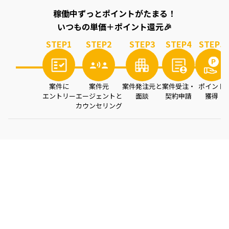
稼働中ずっとポイントがたまる！
いつもの単価＋ポイント還元🎉
STEP
1
STEP
2
STEP
3
STEP
4
STEP
5
案件に
案件元
案件発注元と
案件受注・
ポイント
エントリー
エージェントと
面談
契約申請
獲得
カウンセリング